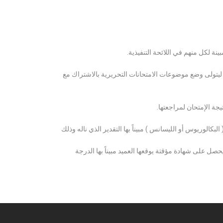
ة لكل منهم في اللائحة التنفيذية.
 ليتولى وضع موضوعات الامتحانات التحريرية بالاشتراك مع
ة الإمتحان لمراجعتها.
كالوريوس أو الليسانس ) مبيناً بها التقدير الذي ناله وذلك
 على شهادة مؤقتة يوقعها العميد مبيناً بها الدرجة