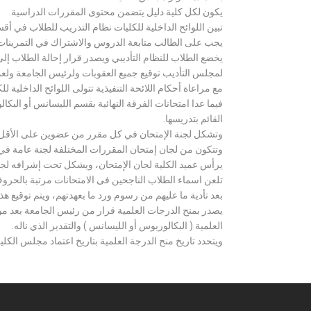
يكون لكل كلية دليل يتضمن محتوى المقررات الدراسية.
تبين اللوائح الداخلية للكليات نظام التدريب للطلاب في أق
يجب على الطالب متابعة الدروس والاشتراك في التمرينات الع
يخضع الطلاب للنظام التأديبي ويصدر قرار إحالة الطلاب إ
لمجلس التأديب توقيع جميع العقوبات ولرئيس الجامعة ولعميد
مع مراعاة أحكام اللائحة التنفيذية تتولى اللوائح الداخلية ل
فيما عدا امتحانات الفرقة النهائية بقسم الليسانس أو ال
القائم بتدريسها.
وتشكل لجنة الإمتحان في كل مقرر من عضوين على الأقل 
وتتكون من لجان إمتحان المقررات المختلفة لجنة عامة في
يرأس عميد الكلية لجان الإمتحان، ويشكل تحت إشرافه لجنة ا
تلعن اسماء الطلاب الناجحين فى الامتحانات مرتبة بالحروف ال
بعد تأدية ما عليهم من رسوم ورد ما بعهدتهم، ويتم توقيع ه
يصدر بمنح الدرجات العلمية قرار من رئيس الجامعة بعد مو
العلمية ( البكالوريوس أو الليسانس ) والتقدير الذي ناله.
ويتحدد تاريخ منح الدرجة العلمية بتاريخ اعتماد مجلس الكلية