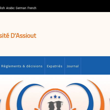
lish
Arabic
German
French
sité D’Assiout
Règlements & décisions
Expatriés
Journal