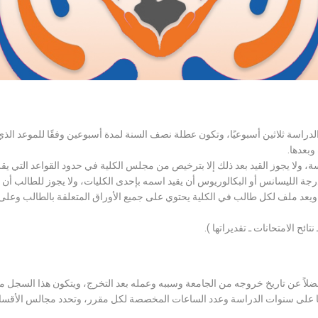
الدراسة ثلاثين أسبوعيًا، وتكون عطلة نصف السنة لمدة أسبوعين وفقًا للموعد ا
وبعدها.
اسة، ولا يجوز القيد بعد ذلك إلا بترخيص من مجلس الكلية في حدود القواعد التي ي
درجة الليسانس أو البكالوريوس أن يقيد اسمه بإحدى الكليات، ولا يجوز للطالب أن
، ويعد ملف لكل طالب في الكلية يحتوي على جميع الأوراق المتعلقة بالطالب وعلى
تائح الامتحانات ـ تقديراتها ).
لاً عن تاريخ خروجه من الجامعة وسببه وعمله بعد التخرج، ويتكون هذا السجل م
رراتها على سنوات الدراسة وعدد الساعات المخصصة لكل مقرر، وتحدد مجالس الأ