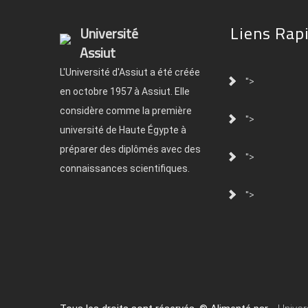
Liens Rap
Université
Assiut
L'Université d'Assiut a été créée
">
en octobre 1957 à Assiut. Elle
considère comme la première
">
université de Haute Égypte à
préparer des diplômés avec des
">
connaissances scientifiques.
">