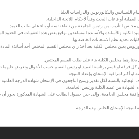
سام الليسانس والبكالوريوس والدراسات العليا.
ملية أو قاعات البحث وفقاً لأحكام اللائحة الداخلية.
لى مجلس التأديب من رئيس الجامعة من تلقاء نفسه أو بناء على طلب العميد.
 الكلية وللأساتذة والأساتذة المساعدين توقيع بعض هذه العقوبات في الحدود المبين
لكليات تحديد نظم الامتحانات الخاصة بها.
بكالوريوس يعين مجلس الكلية بعد أخذ رأي مجلس القسم المختص أحد أساتذة المادة
يختارهما مجلس الكلية بناء على طلب القسم المختص.
 كل فرقة او قسم برئاسة العميد او رئيس القسم حسب الأحوال وتعرض عليهما نتيج
و أكثر لمراقبة الإمتحان وإعداد النتيجة.
هجائيه بالنسبة لكل تقدير ويمنح الناجحون في الإمتحان شهادة الدرجة العلمية ( الب
ذه الشهادة من عميد الكلية ورئيس الجامعة.
افقة مجلس الجامعة، وإلى حين حصول الطالب على الشهادة المذكورة يجوز أن يحصل
 لنتيجة الإمتحان الخاص بهذه الدرجة.