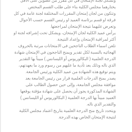
وتشكل لجنة الإمتحان في كل مقرر من عضوين على الأقل
يختارهما مجلس الكلية بناء على طلب القسم المختص.
وتتكون من لجان إمتحان المقررات المختلفة لجنة عامة في كل
فرقة او قسم برئاسة العميد او رئيس القسم حسب الأحوال
وتعرض عليهما نتيجة الإمتحان لمراجعتها.
يرأس عميد الكلية لجان الإمتحان، ويشكل تحت إشرافه لجنة او
أكثر لمراقبة الإمتحان وإعداد النتيجة.
تلعن اسماء الطلاب الناجحين فى الامتحانات مرتبة بالحروف
الهجائيه بالنسبة لكل تقدير ويمنح الناجحون في الإمتحان شهادة
الدرجة العلمية ( البكالوريوس أو الليسانس ) مبيناً بها التقدير
الذي ناله وذلك بعد تأدية ما عليهم من رسوم ورد ما بعهدتهم،
ويتم توقيع هذه الشهادة من عميد الكلية ورئيس الجامعة.
يصدر بمنح الدرجات العلمية قرار من رئيس الجامعة بعد
موافقة مجلس الجامعة، وإلى حين حصول الطالب على
الشهادة المذكورة يجوز أن يحصل على شهادة مؤقتة يوقعها
العميد مبيناً بها الدرجة العلمية ( البكالوريوس أو الليسانس )
والتقدير الذي ناله.
ويتحدد تاريخ منح الدرجة العلمية بتاريخ اعتماد مجلس الكلية
لنتيجة الإمتحان الخاص بهذه الدرجة.