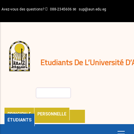
Aller
Avez-vous des questions?
088-2345606
sup@aun.edu.eg
au
contenu
N-
principal
Home
Règlements
&
décisions
Expatriés
Journal
Etudiants De L’Université D’
Rechercher
PRINCIPALE
PERSONNELLE
ÉTUDIANTS