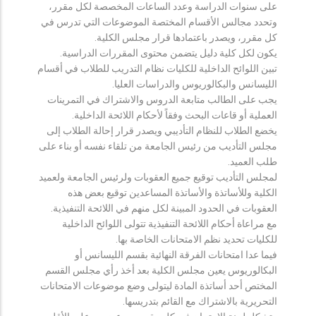
على سنوات الدراسة وعدد الساعات المخصصة لكل مقرر،
وتحدد مجالس الأقسام المختصة الموضوعات التي تدرس في
كل مقرر، ويصدر باعتمادها قرار مجلس الكلية.
يكون لكل كلية دليل يتضمن محتوى المقررات الدراسية.
تبين اللوائح الداخلية للكليات نظام التدريب للطلاب في أقسام
الليسانس والبكالوريوس والدراسات العليا.
يجب على الطالب متابعة الدروس والاشتراك في التمرينات
العملية أو قاعات البحث وفقاً لأحكام اللائحة الداخلية.
يخضع الطلاب للنظام التأديبي ويصدر قرار إحالة الطلاب إلى
مجلس التأديب من رئيس الجامعة من تلقاء نفسه أو بناء على
طلب العميد.
لمجلس التأديب توقيع جميع العقوبات ولرئيس الجامعة ولعميد
الكلية وللأساتذة والأساتذة المساعدين توقيع بعض هذه
العقوبات في الحدود المبينة لكل منهم في اللائحة التنفيذية.
مع مراعاة أحكام اللائحة التنفيذية تتولى اللوائح الداخلية
للكليات تحديد نظم الامتحانات الخاصة بها.
فيما عدا امتحانات الفرقة النهائية بقسم الليسانس أو
البكالوريوس يعين مجلس الكلية بعد أخذ رأي مجلس القسم
المختص أحد أساتذة المادة ليتولى وضع موضوعات الامتحانات
التحريرية بالاشتراك مع القائم بتدريسها.