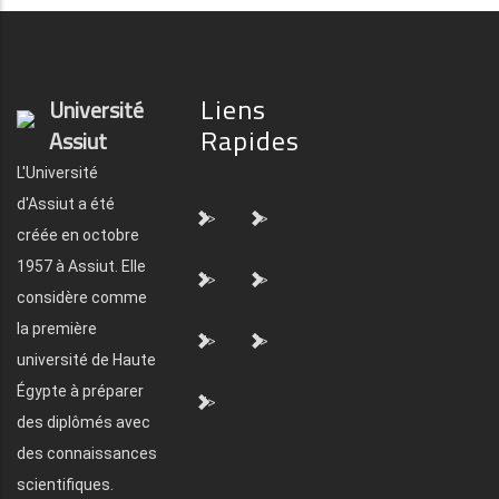
Liens
Université
Rapides
Assiut
L'Université
d'Assiut a été
">
">
créée en octobre
1957 à Assiut. Elle
">
">
considère comme
la première
">
">
université de Haute
Égypte à préparer
">
des diplômés avec
des connaissances
scientifiques.