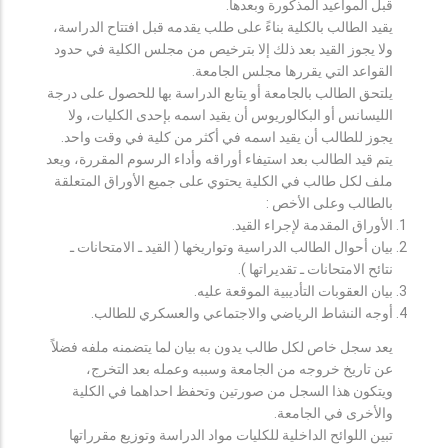
قبل المواعيد المذكورة وبعدها.
يقيد الطالب بالكلية بناءً على طلب يقدمه قبل افتتاح الدراسة،
ولا يجوز القيد بعد ذلك إلا بترخيص من مجلس الكلية في حدود
القواعد التي يقررها مجلس الجامعة.
يلتحق الطالب بالجامعة أو يتابع الدراسة بها للحصول على درجة
الليسانس أو البكالوريوس أن يقيد اسمه بإحدى الكليات، ولا
يجوز للطالب أن يقيد اسمه في أكثر من كلية في وقت واحد.
يتم قيد الطالب بعد استيفاء أوراقه وأداء الرسوم المقررة، ويعد
ملف لكل طالب في الكلية يحتوي على جميع الأوراق المتعلقة
بالطالب وعلى الأخص :
الأوراق المقدمة لإجراء القيد.
بيان أحوال الطالب الدراسية وتواريخها ( القيد ـ الامتحانات ـ
نتائح الامتحانات ـ تقديراتها ).
بيان العقوبات التأديبية الموقعة عليه.
أوجه النشاط الرياضي والاجتماعي والعسكري للطالب.
يعد سجل خاص لكل طالب يدون به بيان لما يتضمنه ملفه فضلاً
عن تاريخ خروجه من الجامعة وسببه وعمله بعد التخرج،
ويتكون هذا السجل من صورتين وتحفظ احداهما في الكلية
والأخرى في الجامعة.
تبين اللوائح الداخلية للكليات مواد الدراسة وتوزيع مقرراتها