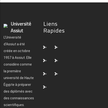
Liens
Université
Rapides
Assiut
L'Université
d'Assiut a été
">
">
créée en octobre
1957 à Assiut. Elle
">
">
considère comme
la première
">
">
université de Haute
Égypte à préparer
">
des diplômés avec
des connaissances
scientifiques.