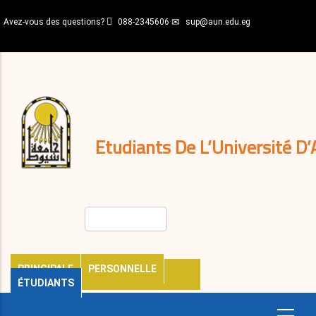
Aller
Avez-vous des questions?
088-2345606
sup@aun.edu.eg
au
contenu
N-
principal
Home
Règlements
&
décisions
Expatriés
Journal
Etudiants De L’Université D’
Rechercher
PRINCIPALE
PERSONNELLE
ÉTUDIANTS