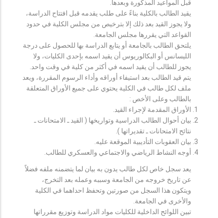
قبل المواعيد المذكورة وبعدها.
يقيد الطالب بالكلية بناءً على طلب يقدمه قبل افتتاح الدراسة،
ولا يجوز القيد بعد ذلك إلا بترخيص من مجلس الكلية في حدود
القواعد التي يقررها مجلس الجامعة.
يلتحق الطالب بالجامعة أو يتابع الدراسة بها للحصول على درجة
الليسانس أو البكالوريوس أن يقيد اسمه بإحدى الكليات، ولا
يجوز للطالب أن يقيد اسمه في أكثر من كلية في وقت واحد.
يتم قيد الطالب بعد استيفاء أوراقه وأداء الرسوم المقررة، ويعد
ملف لكل طالب في الكلية يحتوي على جميع الأوراق المتعلقة
بالطالب وعلى الأخص :
الأوراق المقدمة لإجراء القيد.
بيان أحوال الطالب الدراسية وتواريخها ( القيد ـ الامتحانات ـ
نتائح الامتحانات ـ تقديراتها ).
بيان العقوبات التأديبية الموقعة عليه.
أوجه النشاط الرياضي والاجتماعي والعسكري للطالب.
يعد سجل خاص لكل طالب يدون به بيان لما يتضمنه ملفه فضلاً
عن تاريخ خروجه من الجامعة وسببه وعمله بعد التخرج،
ويتكون هذا السجل من صورتين وتحفظ احداهما في الكلية
والأخرى في الجامعة.
تبين اللوائح الداخلية للكليات مواد الدراسة وتوزيع مقرراتها