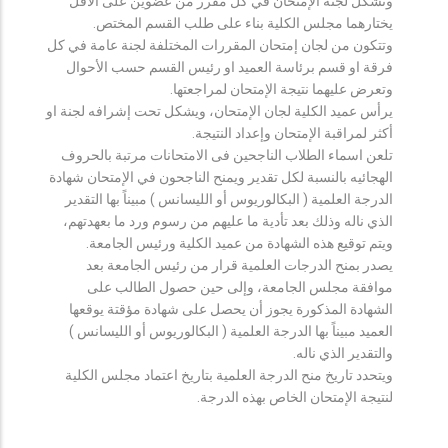
وتشكل لجنة الإمتحان في كل مقرر من عضوين على الأقل
يختارهما مجلس الكلية بناء على طلب القسم المختص.
وتتكون من لجان إمتحان المقررات المختلفة لجنة عامة في كل
فرقة او قسم برئاسة العميد او رئيس القسم حسب الأحوال
وتعرض عليهما نتيجة الإمتحان لمراجعتها.
يرأس عميد الكلية لجان الإمتحان، ويشكل تحت إشرافه لجنة او
أكثر لمراقبة الإمتحان وإعداد النتيجة.
تلعن اسماء الطلاب الناجحين فى الامتحانات مرتبة بالحروف
الهجائيه بالنسبة لكل تقدير ويمنح الناجحون في الإمتحان شهادة
الدرجة العلمية ( البكالوريوس أو الليسانس ) مبيناً بها التقدير
الذي ناله وذلك بعد تأدية ما عليهم من رسوم ورد ما بعهدتهم،
ويتم توقيع هذه الشهادة من عميد الكلية ورئيس الجامعة.
يصدر بمنح الدرجات العلمية قرار من رئيس الجامعة بعد
موافقة مجلس الجامعة، وإلى حين حصول الطالب على
الشهادة المذكورة يجوز أن يحصل على شهادة مؤقتة يوقعها
العميد مبيناً بها الدرجة العلمية ( البكالوريوس أو الليسانس )
والتقدير الذي ناله.
ويتحدد تاريخ منح الدرجة العلمية بتاريخ اعتماد مجلس الكلية
لنتيجة الإمتحان الخاص بهذه الدرجة.