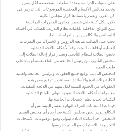
على سنوات الدراسة وعدد الساعات المخصصة لكل مقرر،
وتحدد مجالس الأقسام المختصة الموضوعات التي تدرس في
كل مقرر، ويصدر باعتمادها قرار مجلس الكلية.
يكون لكل كلية دليل يتضمن محتوى المقررات الدراسية.
تبين اللوائح الداخلية للكليات نظام التدريب للطلاب في أقسام
الليسانس والبكالوريوس والدراسات العليا.
يجب على الطالب متابعة الدروس والاشتراك في التمرينات
العملية أو قاعات البحث وفقاً لأحكام اللائحة الداخلية.
يخضع الطلاب للنظام التأديبي ويصدر قرار إحالة الطلاب إلى
مجلس التأديب من رئيس الجامعة من تلقاء نفسه أو بناء على
طلب العميد.
لمجلس التأديب توقيع جميع العقوبات ولرئيس الجامعة ولعميد
الكلية وللأساتذة والأساتذة المساعدين توقيع بعض هذه
العقوبات في الحدود المبينة لكل منهم في اللائحة التنفيذية.
مع مراعاة أحكام اللائحة التنفيذية تتولى اللوائح الداخلية
للكليات تحديد نظم الامتحانات الخاصة بها.
فيما عدا امتحانات الفرقة النهائية بقسم الليسانس أو
البكالوريوس يعين مجلس الكلية بعد أخذ رأي مجلس القسم
المختص أحد أساتذة المادة ليتولى وضع موضوعات الامتحانات
التحريرية بالاشتراك مع القائم بتدريسها.