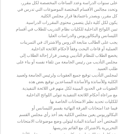
على سنوات الدراسة وعدد الساعات المخصصة لكل مقرر،
وتحدد مجالس الأقسام المختصة الموضوعات التي تدرس في
كل مقرر، ويصدر باعتمادها قرار مجلس الكلية.
يكون لكل كلية دليل يتضمن محتوى المقررات الدراسية.
تبين اللوائح الداخلية للكليات نظام التدريب للطلاب في أقسام
الليسانس والبكالوريوس والدراسات العليا.
يجب على الطالب متابعة الدروس والاشتراك في التمرينات
العملية أو قاعات البحث وفقاً لأحكام اللائحة الداخلية.
يخضع الطلاب للنظام التأديبي ويصدر قرار إحالة الطلاب إلى
مجلس التأديب من رئيس الجامعة من تلقاء نفسه أو بناء على
طلب العميد.
لمجلس التأديب توقيع جميع العقوبات ولرئيس الجامعة ولعميد
الكلية وللأساتذة والأساتذة المساعدين توقيع بعض هذه
العقوبات في الحدود المبينة لكل منهم في اللائحة التنفيذية.
مع مراعاة أحكام اللائحة التنفيذية تتولى اللوائح الداخلية
للكليات تحديد نظم الامتحانات الخاصة بها.
فيما عدا امتحانات الفرقة النهائية بقسم الليسانس أو
البكالوريوس يعين مجلس الكلية بعد أخذ رأي مجلس القسم
المختص أحد أساتذة المادة ليتولى وضع موضوعات الامتحانات
التحريرية بالاشتراك مع القائم بتدريسها.