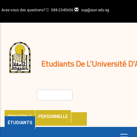
Aller
au
Avez-vous des questions?
088-2345606
sup@aun.edu.eg
contenu
N-
principal
Home
Règlements
&
décisions
Expatriés
Journal
Etudiants De L’Université D’
Rechercher
PRINCIPALE
PERSONNELLE
ÉTUDIANTS