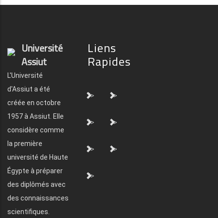
Liens
Université
Rapides
Assiut
L'Université
d'Assiut a été
">
">
créée en octobre
1957 à Assiut. Elle
">
">
considère comme
la première
">
">
université de Haute
Égypte à préparer
">
des diplômés avec
des connaissances
scientifiques.