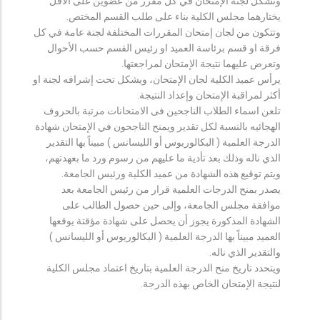
وتشكل لجنة الإمتحان في كل مقرر من عضوين على الأقل
يختارهما مجلس الكلية بناء على طلب القسم المختص.
وتتكون من لجان إمتحان المقررات المختلفة لجنة عامة في كل
فرقة او قسم برئاسة العميد او رئيس القسم حسب الأحوال
وتعرض عليهما نتيجة الإمتحان لمراجعتها.
يرأس عميد الكلية لجان الإمتحان، ويشكل تحت إشرافه لجنة او
أكثر لمراقبة الإمتحان وإعداد النتيجة.
تلعن اسماء الطلاب الناجحين فى الامتحانات مرتبة بالحروف
الهجائيه بالنسبة لكل تقدير ويمنح الناجحون في الإمتحان شهادة
الدرجة العلمية ( البكالوريوس أو الليسانس ) مبيناً بها التقدير
الذي ناله وذلك بعد تأدية ما عليهم من رسوم ورد ما بعهدتهم،
ويتم توقيع هذه الشهادة من عميد الكلية ورئيس الجامعة.
يصدر بمنح الدرجات العلمية قرار من رئيس الجامعة بعد
موافقة مجلس الجامعة، وإلى حين حصول الطالب على
الشهادة المذكورة يجوز أن يحصل على شهادة مؤقتة يوقعها
العميد مبيناً بها الدرجة العلمية ( البكالوريوس أو الليسانس )
والتقدير الذي ناله.
ويتحدد تاريخ منح الدرجة العلمية بتاريخ اعتماد مجلس الكلية
لنتيجة الإمتحان الخاص بهذه الدرجة.