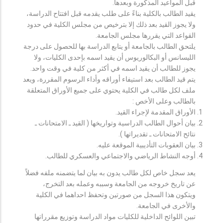
قبل المواعيد المذكورة وبعدها.
يقيد الطالب بالكلية بناءً على طلب يقدمه قبل افتتاح الدراسة،
ولا يجوز القيد بعد ذلك إلا بترخيص من مجلس الكلية في حدود
القواعد التي يقررها مجلس الجامعة.
يلتحق الطالب بالجامعة أو يتابع الدراسة بها للحصول على درجة
الليسانس أو البكالوريوس أن يقيد اسمه بإحدى الكليات، ولا
يجوز للطالب أن يقيد اسمه في أكثر من كلية في وقت واحد.
يتم قيد الطالب بعد استيفاء أوراقه وأداء الرسوم المقررة، ويعد
ملف لكل طالب في الكلية يحتوي على جميع الأوراق المتعلقة
بالطالب وعلى الأخص :
الأوراق المقدمة لإجراء القيد.
بيان أحوال الطالب الدراسية وتواريخها ( القيد ـ الامتحانات ـ
نتائح الامتحانات ـ تقديراتها ).
بيان العقوبات التأديبية الموقعة عليه.
أوجه النشاط الرياضي والاجتماعي والعسكري للطالب.
يعد سجل خاص لكل طالب يدون به بيان لما يتضمنه ملفه فضلاً
عن تاريخ خروجه من الجامعة وسببه وعمله بعد التخرج،
ويتكون هذا السجل من صورتين وتحفظ احداهما في الكلية
والأخرى في الجامعة.
تبين اللوائح الداخلية للكليات مواد الدراسة وتوزيع مقرراتها