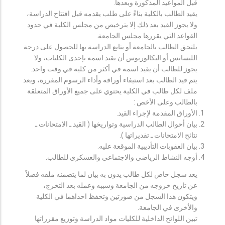
قبل المواعيد المذكورة وبعدها.
يقيد الطالب بالكلية بناءً على طلب يقدمه قبل افتتاح الدراسة،
ولا يجوز القيد بعد ذلك إلا بترخيص من مجلس الكلية في حدود
القواعد التي يقررها مجلس الجامعة.
يلتحق الطالب بالجامعة أو يتابع الدراسة بها للحصول على درجة
الليسانس أو البكالوريوس أن يقيد اسمه بإحدى الكليات، ولا
يجوز للطالب أن يقيد اسمه في أكثر من كلية في وقت واحد.
يتم قيد الطالب بعد استيفاء أوراقه وأداء الرسوم المقررة، ويعد
ملف لكل طالب في الكلية يحتوي على جميع الأوراق المتعلقة
بالطالب وعلى الأخص :
الأوراق المقدمة لإجراء القيد.
بيان أحوال الطالب الدراسية وتواريخها ( القيد ـ الامتحانات ـ
نتائح الامتحانات ـ تقديراتها ).
بيان العقوبات التأديبية الموقعة عليه.
أوجه النشاط الرياضي والاجتماعي والعسكري للطالب.
يعد سجل خاص لكل طالب يدون به بيان لما يتضمنه ملفه فضلاً
عن تاريخ خروجه من الجامعة وسببه وعمله بعد التخرج،
ويتكون هذا السجل من صورتين وتحفظ احداهما في الكلية
والأخرى في الجامعة.
تبين اللوائح الداخلية للكليات مواد الدراسة وتوزيع مقرراتها