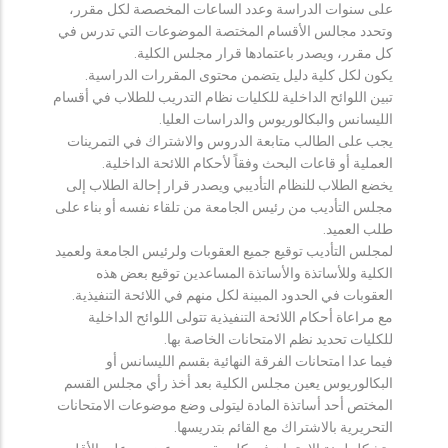
على سنوات الدراسة وعدد الساعات المخصصة لكل مقرر،
وتحدد مجالس الأقسام المختصة الموضوعات التي تدرس في
كل مقرر، ويصدر باعتمادها قرار مجلس الكلية.
يكون لكل كلية دليل يتضمن محتوى المقررات الدراسية.
تبين اللوائح الداخلية للكليات نظام التدريب للطلاب في أقسام
الليسانس والبكالوريوس والدراسات العليا.
يجب على الطالب متابعة الدروس والاشتراك في التمرينات
العملية أو قاعات البحث وفقاً لأحكام اللائحة الداخلية.
يخضع الطلاب للنظام التأديبي ويصدر قرار إحالة الطلاب إلى
مجلس التأديب من رئيس الجامعة من تلقاء نفسه أو بناء على
طلب العميد.
لمجلس التأديب توقيع جميع العقوبات ولرئيس الجامعة ولعميد
الكلية وللأساتذة والأساتذة المساعدين توقيع بعض هذه
العقوبات في الحدود المبينة لكل منهم في اللائحة التنفيذية.
مع مراعاة أحكام اللائحة التنفيذية تتولى اللوائح الداخلية
للكليات تحديد نظم الامتحانات الخاصة بها.
فيما عدا امتحانات الفرقة النهائية بقسم الليسانس أو
البكالوريوس يعين مجلس الكلية بعد أخذ رأي مجلس القسم
المختص أحد أساتذة المادة ليتولى وضع موضوعات الامتحانات
التحريرية بالاشتراك مع القائم بتدريسها.