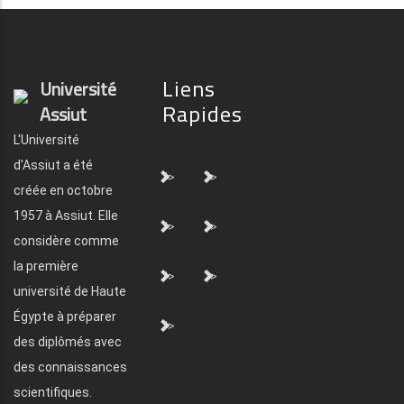
Liens
Université
Rapides
Assiut
L'Université
d'Assiut a été
">
">
créée en octobre
1957 à Assiut. Elle
">
">
considère comme
la première
">
">
université de Haute
Égypte à préparer
">
des diplômés avec
des connaissances
scientifiques.