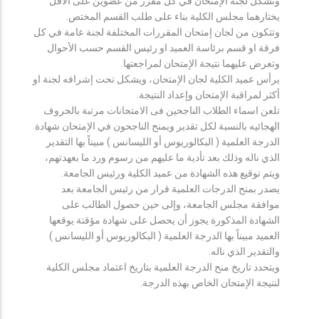
وتشكل لجنة الإمتحان في كل مقرر من عضوين على الأقل
يختارهما مجلس الكلية بناء على طلب القسم المختص.
وتتكون من لجان إمتحان المقررات المختلفة لجنة عامة في كل
فرقة او قسم برئاسة العميد او رئيس القسم حسب الأحوال
وتعرض عليهما نتيجة الإمتحان لمراجعتها.
يرأس عميد الكلية لجان الإمتحان، ويشكل تحت إشرافه لجنة او
أكثر لمراقبة الإمتحان وإعداد النتيجة.
تلعن اسماء الطلاب الناجحين فى الامتحانات مرتبة بالحروف
الهجائيه بالنسبة لكل تقدير ويمنح الناجحون في الإمتحان شهادة
الدرجة العلمية ( البكالوريوس أو الليسانس ) مبيناً بها التقدير
الذي ناله وذلك بعد تأدية ما عليهم من رسوم ورد ما بعهدتهم،
ويتم توقيع هذه الشهادة من عميد الكلية ورئيس الجامعة.
يصدر بمنح الدرجات العلمية قرار من رئيس الجامعة بعد
موافقة مجلس الجامعة، وإلى حين حصول الطالب على
الشهادة المذكورة يجوز أن يحصل على شهادة مؤقتة يوقعها
العميد مبيناً بها الدرجة العلمية ( البكالوريوس أو الليسانس )
والتقدير الذي ناله.
ويتحدد تاريخ منح الدرجة العلمية بتاريخ اعتماد مجلس الكلية
لنتيجة الإمتحان الخاص بهذه الدرجة.