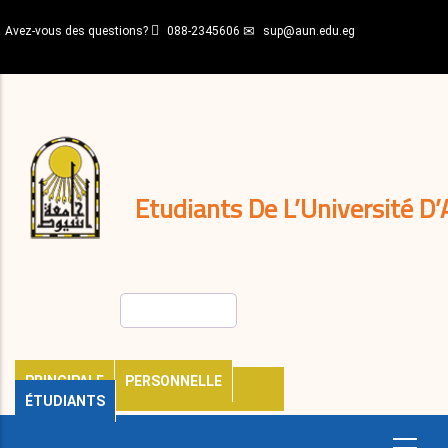
Aller
Avez-vous des questions?
088-2345606
sup@aun.edu.eg
au
contenu
N-
principal
Home
Règlements
&
décisions
Expatriés
Journal
Etudiants De L’Université D’
Rechercher
PRINCIPALE
PERSONNELLE
ÉTUDIANTS