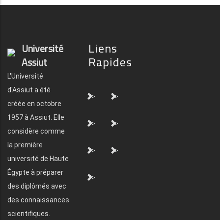
Liens
Université
Rapides
Assiut
L'Université
d'Assiut a été
">
">
créée en octobre
1957 à Assiut. Elle
">
">
considère comme
la première
">
">
université de Haute
Égypte à préparer
">
des diplômés avec
des connaissances
scientifiques.