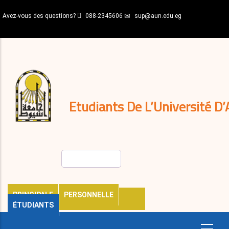
Aller
Avez-vous des questions?
088-2345606
sup@aun.edu.eg
au
contenu
N-
principal
Home
Règlements
&
décisions
Expatriés
Journal
Etudiants De L’Université D’
Rechercher
PRINCIPALE
PERSONNELLE
ÉTUDIANTS