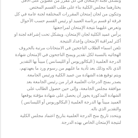
وتشكل لجنة الإمتحان في كل مقرر من عضوين على الأقل
يختارهما مجلس الكلية بناء على طلب القسم المختص.
وتتكون من لجان إمتحان المقررات المختلفة لجنة عامة في كل
فرقة او قسم برئاسة العميد او رئيس القسم حسب الأحوال
وتعرض عليهما نتيجة الإمتحان لمراجعتها.
يرأس عميد الكلية لجان الإمتحان، ويشكل تحت إشرافه لجنة او
أكثر لمراقبة الإمتحان وإعداد النتيجة.
تلعن اسماء الطلاب الناجحين فى الامتحانات مرتبة بالحروف
الهجائيه بالنسبة لكل تقدير ويمنح الناجحون في الإمتحان شهادة
الدرجة العلمية ( البكالوريوس أو الليسانس ) مبيناً بها التقدير
الذي ناله وذلك بعد تأدية ما عليهم من رسوم ورد ما بعهدتهم،
ويتم توقيع هذه الشهادة من عميد الكلية ورئيس الجامعة.
يصدر بمنح الدرجات العلمية قرار من رئيس الجامعة بعد
موافقة مجلس الجامعة، وإلى حين حصول الطالب على
الشهادة المذكورة يجوز أن يحصل على شهادة مؤقتة يوقعها
العميد مبيناً بها الدرجة العلمية ( البكالوريوس أو الليسانس )
والتقدير الذي ناله.
ويتحدد تاريخ منح الدرجة العلمية بتاريخ اعتماد مجلس الكلية
لنتيجة الإمتحان الخاص بهذه الدرجة.