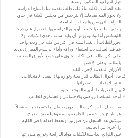
قبل المواعيد المذكورة وبعدها.
يقيد الطالب بالكلية بناءً على طلب يقدمه قبل افتتاح الدراسة،
ولا يجوز القيد بعد ذلك إلا بترخيص من مجلس الكلية في حدود
القواعد التي يقررها مجلس الجامعة.
يلتحق الطالب بالجامعة أو يتابع الدراسة بها للحصول على درجة
الليسانس أو البكالوريوس أن يقيد اسمه بإحدى الكليات، ولا
يجوز للطالب أن يقيد اسمه في أكثر من كلية في وقت واحد.
يتم قيد الطالب بعد استيفاء أوراقه وأداء الرسوم المقررة، ويعد
ملف لكل طالب في الكلية يحتوي على جميع الأوراق المتعلقة
بالطالب وعلى الأخص :
الأوراق المقدمة لإجراء القيد.
بيان أحوال الطالب الدراسية وتواريخها ( القيد ـ الامتحانات ـ
نتائح الامتحانات ـ تقديراتها ).
بيان العقوبات التأديبية الموقعة عليه.
أوجه النشاط الرياضي والاجتماعي والعسكري للطالب.
يعد سجل خاص لكل طالب يدون به بيان لما يتضمنه ملفه فضلاً
عن تاريخ خروجه من الجامعة وسببه وعمله بعد التخرج،
ويتكون هذا السجل من صورتين وتحفظ احداهما في الكلية
والأخرى في الجامعة.
تبين اللوائح الداخلية للكليات مواد الدراسة وتوزيع مقرراتها