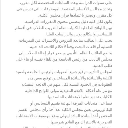
على سنوات الدراسة وعدد الساعات المخصصة لكل مقرر،
وتحدد مجالس الأقسام المختصة الموضوعات التي تدرس في
كل مقرر، ويصدر باعتمادها قرار مجلس الكلية.
يكون لكل كلية دليل يتضمن محتوى المقررات الدراسية.
تبين اللوائح الداخلية للكليات نظام التدريب للطلاب في أقسام
الليسانس والبكالوريوس والدراسات العليا.
يجب على الطالب متابعة الدروس والاشتراك في التمرينات
العملية أو قاعات البحث وفقاً لأحكام اللائحة الداخلية.
يخضع الطلاب للنظام التأديبي ويصدر قرار إحالة الطلاب إلى
مجلس التأديب من رئيس الجامعة من تلقاء نفسه أو بناء على
طلب العميد.
لمجلس التأديب توقيع جميع العقوبات ولرئيس الجامعة ولعميد
الكلية وللأساتذة والأساتذة المساعدين توقيع بعض هذه
العقوبات في الحدود المبينة لكل منهم في اللائحة التنفيذية.
مع مراعاة أحكام اللائحة التنفيذية تتولى اللوائح الداخلية
للكليات تحديد نظم الامتحانات الخاصة بها.
فيما عدا امتحانات الفرقة النهائية بقسم الليسانس أو
البكالوريوس يعين مجلس الكلية بعد أخذ رأي مجلس القسم
المختص أحد أساتذة المادة ليتولى وضع موضوعات الامتحانات
التحريرية بالاشتراك مع القائم بتدريسها.