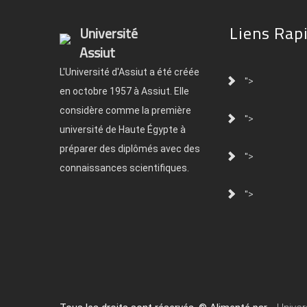
Liens Rap
Université
Assiut
L'Université d'Assiut a été créée
">
en octobre 1957 à Assiut. Elle
considère comme la première
">
université de Haute Égypte à
préparer des diplômés avec des
">
connaissances scientifiques.
">