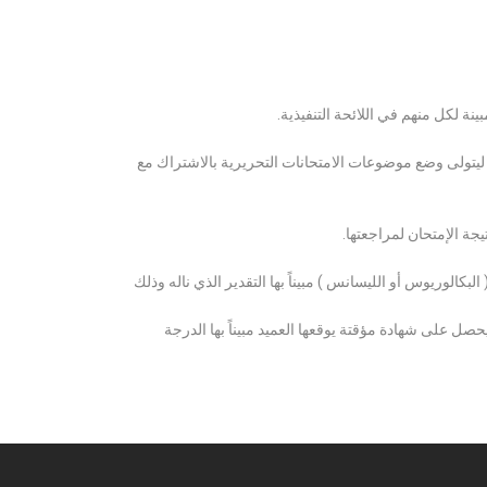
ة لكل منهم في اللائحة التنفيذية.
 ليتولى وضع موضوعات الامتحانات التحريرية بالاشتراك مع
ة الإمتحان لمراجعتها.
كالوريوس أو الليسانس ) مبيناً بها التقدير الذي ناله وذلك
 على شهادة مؤقتة يوقعها العميد مبيناً بها الدرجة