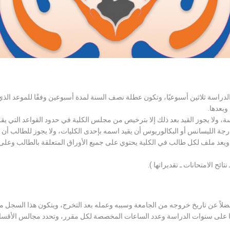
الدراسة ثلاثين أسبوعيًا، وتكون عطلة نصف السنة لمدة أسبوعين وفقًا للموعد ا
وبعدها.
اسة، ولا يجوز القيد بعد ذلك إلا بترخيص من مجلس الكلية في حدود القواعد التي ي
درجة الليسانس أو البكالوريوس أن يقيد اسمه بإحدى الكليات، ولا يجوز للطالب أن
، ويعد ملف لكل طالب في الكلية يحتوي على جميع الأوراق المتعلقة بالطالب وعلى
تائح الامتحانات ـ تقديراتها ).
لاً عن تاريخ خروجه من الجامعة وسببه وعمله بعد التخرج، ويتكون هذا السجل م
رراتها على سنوات الدراسة وعدد الساعات المخصصة لكل مقرر، وتحدد مجالس الأ