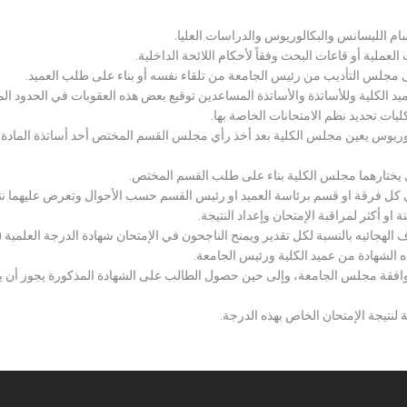
سام الليسانس والبكالوريوس والدراسات العليا.
ملية أو قاعات البحث وفقاً لأحكام اللائحة الداخلية.
لى مجلس التأديب من رئيس الجامعة من تلقاء نفسه أو بناء على طلب العميد.
 الكلية وللأساتذة والأساتذة المساعدين توقيع بعض هذه العقوبات في الحدود المبين
لكليات تحديد نظم الامتحانات الخاصة بها.
بكالوريوس يعين مجلس الكلية بعد أخذ رأي مجلس القسم المختص أحد أساتذة المادة
يختارهما مجلس الكلية بناء على طلب القسم المختص.
 كل فرقة او قسم برئاسة العميد او رئيس القسم حسب الأحوال وتعرض عليهما نتيج
و أكثر لمراقبة الإمتحان وإعداد النتيجة.
هجائيه بالنسبة لكل تقدير ويمنح الناجحون في الإمتحان شهادة الدرجة العلمية ( الب
ذه الشهادة من عميد الكلية ورئيس الجامعة.
افقة مجلس الجامعة، وإلى حين حصول الطالب على الشهادة المذكورة يجوز أن يحصل
 لنتيجة الإمتحان الخاص بهذه الدرجة.