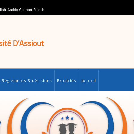
lish
Arabic
German
French
sité D’Assiout
Règlements & décisions
Expatriés
Journal