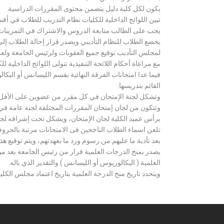
يكون لكل كلية دليل يتضمن محتوى المقررات الدراسية.
تبين اللوائح الداخلية للكليات نظام التدريب للطلاب في أق
يجب على الطالب متابعة الدروس والاشتراك في التمرينات الع
يخضع الطلاب للنظام التأديبي ويصدر قرار إحالة الطلاب إ
لمجلس التأديب توقيع جميع العقوبات ولرئيس الجامعة ولعميد
مع مراعاة أحكام اللائحة التنفيذية تتولى اللوائح الداخلية ل
فيما عدا امتحانات الفرقة النهائية بقسم الليسانس أو ال
القائم بتدريسها.
وتشكل لجنة الإمتحان في كل مقرر من عضوين على الأقل 
وتتكون من لجان إمتحان المقررات المختلفة لجنة عامة في
يرأس عميد الكلية لجان الإمتحان، ويشكل تحت إشرافه لجنة ا
تلعن اسماء الطلاب الناجحين فى الامتحانات مرتبة بالحروف ال
بعد تأدية ما عليهم من رسوم ورد ما بعهدتهم، ويتم توقيع ه
يصدر بمنح الدرجات العلمية قرار من رئيس الجامعة بعد مو
العلمية ( البكالوريوس أو الليسانس ) والتقدير الذي ناله.
ويتحدد تاريخ منح الدرجة العلمية بتاريخ اعتماد مجلس الكلية