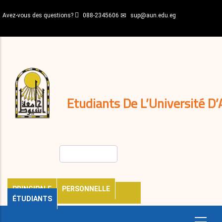
Aller
Avez-vous des questions?
088-2345606
sup@aun.edu.eg
au
contenu
N-
principal
Home
Règlements
&
décisions
Expatriés
Journal
Etudiants De L’Université D’
Rechercher
PRINCIPALE
PERSONNELLE
ÉTUDIANTS