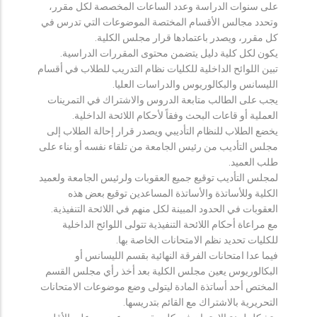
على سنوات الدراسة وعدد الساعات المخصصة لكل مقرر،
وتحدد مجالس الأقسام المختصة الموضوعات التي تدرس في
كل مقرر، ويصدر باعتمادها قرار مجلس الكلية.
يكون لكل كلية دليل يتضمن محتوى المقررات الدراسية.
تبين اللوائح الداخلية للكليات نظام التدريب للطلاب في أقسام
الليسانس والبكالوريوس والدراسات العليا.
يجب على الطالب متابعة الدروس والاشتراك في التمرينات
العملية أو قاعات البحث وفقاً لأحكام اللائحة الداخلية.
يخضع الطلاب للنظام التأديبي ويصدر قرار إحالة الطلاب إلى
مجلس التأديب من رئيس الجامعة من تلقاء نفسه أو بناء على
طلب العميد.
لمجلس التأديب توقيع جميع العقوبات ولرئيس الجامعة ولعميد
الكلية وللأساتذة والأساتذة المساعدين توقيع بعض هذه
العقوبات في الحدود المبينة لكل منهم في اللائحة التنفيذية.
مع مراعاة أحكام اللائحة التنفيذية تتولى اللوائح الداخلية
للكليات تحديد نظم الامتحانات الخاصة بها.
فيما عدا امتحانات الفرقة النهائية بقسم الليسانس أو
البكالوريوس يعين مجلس الكلية بعد أخذ رأي مجلس القسم
المختص أحد أساتذة المادة ليتولى وضع موضوعات الامتحانات
التحريرية بالاشتراك مع القائم بتدريسها.