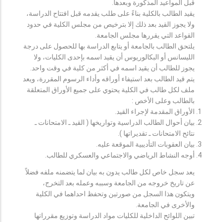
قبل المواعيد المذكورة وبعدها.
يقيد الطالب بالكلية بناءً على طلب يقدمه قبل افتتاح الدراسة،
ولا يجوز القيد بعد ذلك إلا بترخيص من مجلس الكلية في حدود
القواعد التي يقررها مجلس الجامعة.
يلتحق الطالب بالجامعة أو يتابع الدراسة بها للحصول على درجة
الليسانس أو البكالوريوس أن يقيد اسمه بإحدى الكليات، ولا
يجوز للطالب أن يقيد اسمه في أكثر من كلية في وقت واحد.
يتم قيد الطالب بعد استيفاء أوراقه وأداء الرسوم المقررة، ويعد
ملف لكل طالب في الكلية يحتوي على جميع الأوراق المتعلقة
بالطالب وعلى الأخص :
الأوراق المقدمة لإجراء القيد.
بيان أحوال الطالب الدراسية وتواريخها ( القيد ـ الامتحانات ـ
نتائح الامتحانات ـ تقديراتها ).
بيان العقوبات التأديبية الموقعة عليه.
أوجه النشاط الرياضي والاجتماعي والعسكري للطالب.
يعد سجل خاص لكل طالب يدون به بيان لما يتضمنه ملفه فضلاً
عن تاريخ خروجه من الجامعة وسببه وعمله بعد التخرج،
ويتكون هذا السجل من صورتين وتحفظ احداهما في الكلية
والأخرى في الجامعة.
تبين اللوائح الداخلية للكليات مواد الدراسة وتوزيع مقرراتها