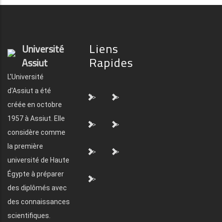
Liens
Université
Rapides
Assiut
L'Université
d'Assiut a été
">
">
créée en octobre
1957 à Assiut. Elle
">
">
considère comme
la première
">
">
université de Haute
Égypte à préparer
">
des diplômés avec
des connaissances
scientifiques.