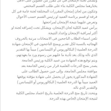
وتشكل لجنة الإمتحان في كل مقرر من عضوين على الأقل
يختارهما مجلس الكلية بناء على طلب القسم المختص.
وتتكون من لجان إمتحان المقررات المختلفة لجنة عامة في كل
فرقة او قسم برئاسة العميد او رئيس القسم حسب الأحوال
وتعرض عليهما نتيجة الإمتحان لمراجعتها.
يرأس عميد الكلية لجان الإمتحان، ويشكل تحت إشرافه لجنة او
أكثر لمراقبة الإمتحان وإعداد النتيجة.
تلعن اسماء الطلاب الناجحين فى الامتحانات مرتبة بالحروف
الهجائيه بالنسبة لكل تقدير ويمنح الناجحون في الإمتحان شهادة
الدرجة العلمية ( البكالوريوس أو الليسانس ) مبيناً بها التقدير
الذي ناله وذلك بعد تأدية ما عليهم من رسوم ورد ما بعهدتهم،
ويتم توقيع هذه الشهادة من عميد الكلية ورئيس الجامعة.
يصدر بمنح الدرجات العلمية قرار من رئيس الجامعة بعد
موافقة مجلس الجامعة، وإلى حين حصول الطالب على
الشهادة المذكورة يجوز أن يحصل على شهادة مؤقتة يوقعها
العميد مبيناً بها الدرجة العلمية ( البكالوريوس أو الليسانس )
والتقدير الذي ناله.
ويتحدد تاريخ منح الدرجة العلمية بتاريخ اعتماد مجلس الكلية
لنتيجة الإمتحان الخاص بهذه الدرجة.