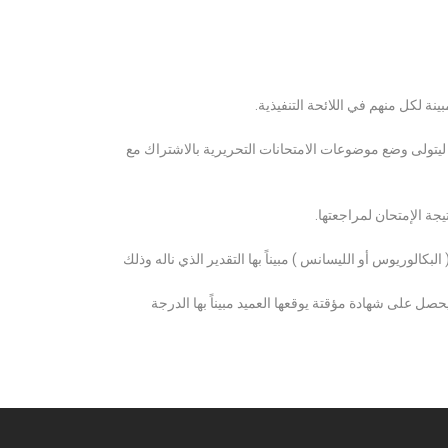
ة لكل منهم في اللائحة التنفيذية.
 ليتولى وضع موضوعات الامتحانات التحريرية بالاشتراك مع
ة الإمتحان لمراجعتها.
كالوريوس أو الليسانس ) مبيناً بها التقدير الذي ناله وذلك
 على شهادة مؤقتة يوقعها العميد مبيناً بها الدرجة