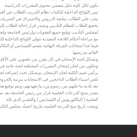
يكون لكل كلية دليل يتضمن محتوى المقررات الدراسية.
تبين اللوائح الداخلية للكليات نظام التدريب للطلاب في أق
يجب على الطالب متابعة الدروس والاشتراك في التمرينات الع
يخضع الطلاب للنظام التأديبي ويصدر قرار إحالة الطلاب إ
لمجلس التأديب توقيع جميع العقوبات ولرئيس الجامعة ولعميد
مع مراعاة أحكام اللائحة التنفيذية تتولى اللوائح الداخلية ل
فيما عدا امتحانات الفرقة النهائية بقسم الليسانس أو ال
القائم بتدريسها.
وتشكل لجنة الإمتحان في كل مقرر من عضوين على الأقل 
وتتكون من لجان إمتحان المقررات المختلفة لجنة عامة في
يرأس عميد الكلية لجان الإمتحان، ويشكل تحت إشرافه لجنة ا
تلعن اسماء الطلاب الناجحين فى الامتحانات مرتبة بالحروف ال
بعد تأدية ما عليهم من رسوم ورد ما بعهدتهم، ويتم توقيع ه
يصدر بمنح الدرجات العلمية قرار من رئيس الجامعة بعد مو
العلمية ( البكالوريوس أو الليسانس ) والتقدير الذي ناله.
ويتحدد تاريخ منح الدرجة العلمية بتاريخ اعتماد مجلس الكلية