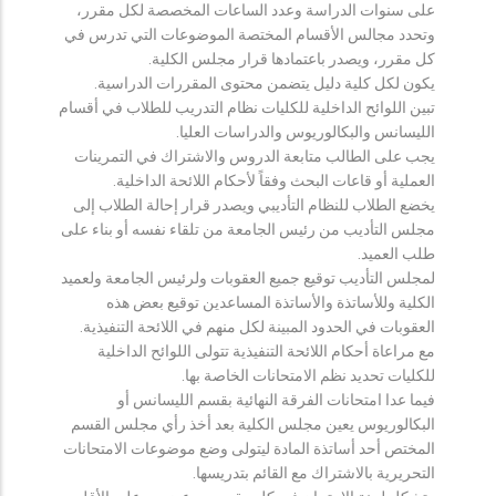
على سنوات الدراسة وعدد الساعات المخصصة لكل مقرر،
وتحدد مجالس الأقسام المختصة الموضوعات التي تدرس في
كل مقرر، ويصدر باعتمادها قرار مجلس الكلية.
يكون لكل كلية دليل يتضمن محتوى المقررات الدراسية.
تبين اللوائح الداخلية للكليات نظام التدريب للطلاب في أقسام
الليسانس والبكالوريوس والدراسات العليا.
يجب على الطالب متابعة الدروس والاشتراك في التمرينات
العملية أو قاعات البحث وفقاً لأحكام اللائحة الداخلية.
يخضع الطلاب للنظام التأديبي ويصدر قرار إحالة الطلاب إلى
مجلس التأديب من رئيس الجامعة من تلقاء نفسه أو بناء على
طلب العميد.
لمجلس التأديب توقيع جميع العقوبات ولرئيس الجامعة ولعميد
الكلية وللأساتذة والأساتذة المساعدين توقيع بعض هذه
العقوبات في الحدود المبينة لكل منهم في اللائحة التنفيذية.
مع مراعاة أحكام اللائحة التنفيذية تتولى اللوائح الداخلية
للكليات تحديد نظم الامتحانات الخاصة بها.
فيما عدا امتحانات الفرقة النهائية بقسم الليسانس أو
البكالوريوس يعين مجلس الكلية بعد أخذ رأي مجلس القسم
المختص أحد أساتذة المادة ليتولى وضع موضوعات الامتحانات
التحريرية بالاشتراك مع القائم بتدريسها.