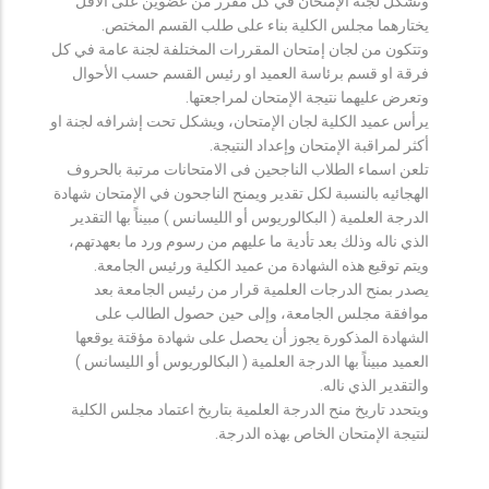
وتشكل لجنة الإمتحان في كل مقرر من عضوين على الأقل
يختارهما مجلس الكلية بناء على طلب القسم المختص.
وتتكون من لجان إمتحان المقررات المختلفة لجنة عامة في كل
فرقة او قسم برئاسة العميد او رئيس القسم حسب الأحوال
وتعرض عليهما نتيجة الإمتحان لمراجعتها.
يرأس عميد الكلية لجان الإمتحان، ويشكل تحت إشرافه لجنة او
أكثر لمراقبة الإمتحان وإعداد النتيجة.
تلعن اسماء الطلاب الناجحين فى الامتحانات مرتبة بالحروف
الهجائيه بالنسبة لكل تقدير ويمنح الناجحون في الإمتحان شهادة
الدرجة العلمية ( البكالوريوس أو الليسانس ) مبيناً بها التقدير
الذي ناله وذلك بعد تأدية ما عليهم من رسوم ورد ما بعهدتهم،
ويتم توقيع هذه الشهادة من عميد الكلية ورئيس الجامعة.
يصدر بمنح الدرجات العلمية قرار من رئيس الجامعة بعد
موافقة مجلس الجامعة، وإلى حين حصول الطالب على
الشهادة المذكورة يجوز أن يحصل على شهادة مؤقتة يوقعها
العميد مبيناً بها الدرجة العلمية ( البكالوريوس أو الليسانس )
والتقدير الذي ناله.
ويتحدد تاريخ منح الدرجة العلمية بتاريخ اعتماد مجلس الكلية
لنتيجة الإمتحان الخاص بهذه الدرجة.