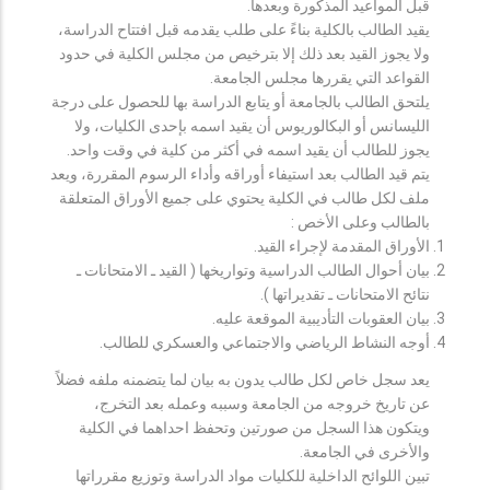
قبل المواعيد المذكورة وبعدها.
يقيد الطالب بالكلية بناءً على طلب يقدمه قبل افتتاح الدراسة،
ولا يجوز القيد بعد ذلك إلا بترخيص من مجلس الكلية في حدود
القواعد التي يقررها مجلس الجامعة.
يلتحق الطالب بالجامعة أو يتابع الدراسة بها للحصول على درجة
الليسانس أو البكالوريوس أن يقيد اسمه بإحدى الكليات، ولا
يجوز للطالب أن يقيد اسمه في أكثر من كلية في وقت واحد.
يتم قيد الطالب بعد استيفاء أوراقه وأداء الرسوم المقررة، ويعد
ملف لكل طالب في الكلية يحتوي على جميع الأوراق المتعلقة
بالطالب وعلى الأخص :
الأوراق المقدمة لإجراء القيد.
بيان أحوال الطالب الدراسية وتواريخها ( القيد ـ الامتحانات ـ
نتائح الامتحانات ـ تقديراتها ).
بيان العقوبات التأديبية الموقعة عليه.
أوجه النشاط الرياضي والاجتماعي والعسكري للطالب.
يعد سجل خاص لكل طالب يدون به بيان لما يتضمنه ملفه فضلاً
عن تاريخ خروجه من الجامعة وسببه وعمله بعد التخرج،
ويتكون هذا السجل من صورتين وتحفظ احداهما في الكلية
والأخرى في الجامعة.
تبين اللوائح الداخلية للكليات مواد الدراسة وتوزيع مقرراتها