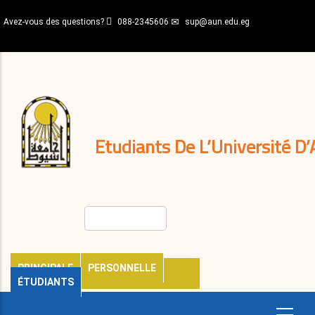
Aller
Avez-vous des questions?
088-2345606
sup@aun.edu.eg
au
contenu
N-
principal
Home
Règlements
&
décisions
Expatriés
Journal
Etudiants De L’Université D’
Rechercher
PRINCIPALE
PERSONNELLE
ÉTUDIANTS