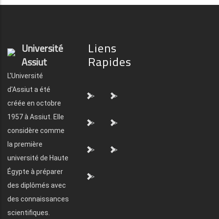
Liens
Université
Rapides
Assiut
L'Université
d'Assiut a été
">
">
créée en octobre
1957 à Assiut. Elle
">
">
considère comme
la première
">
">
université de Haute
Égypte à préparer
">
des diplômés avec
des connaissances
scientifiques.