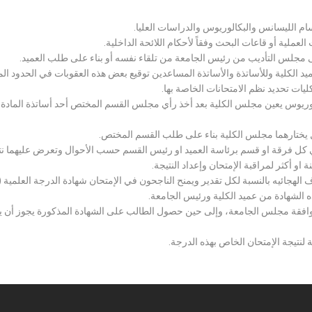
سام الليسانس والبكالوريوس والدراسات العليا.
ملية أو قاعات البحث وفقاً لأحكام اللائحة الداخلية.
لى مجلس التأديب من رئيس الجامعة من تلقاء نفسه أو بناء على طلب العميد.
 الكلية وللأساتذة والأساتذة المساعدين توقيع بعض هذه العقوبات في الحدود المبين
لكليات تحديد نظم الامتحانات الخاصة بها.
بكالوريوس يعين مجلس الكلية بعد أخذ رأي مجلس القسم المختص أحد أساتذة المادة
يختارهما مجلس الكلية بناء على طلب القسم المختص.
 كل فرقة او قسم برئاسة العميد او رئيس القسم حسب الأحوال وتعرض عليهما نتيج
و أكثر لمراقبة الإمتحان وإعداد النتيجة.
هجائيه بالنسبة لكل تقدير ويمنح الناجحون في الإمتحان شهادة الدرجة العلمية ( الب
ذه الشهادة من عميد الكلية ورئيس الجامعة.
افقة مجلس الجامعة، وإلى حين حصول الطالب على الشهادة المذكورة يجوز أن يحصل
 لنتيجة الإمتحان الخاص بهذه الدرجة.