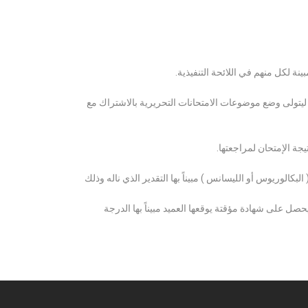
ة لكل منهم في اللائحة التنفيذية.
 ليتولى وضع موضوعات الامتحانات التحريرية بالاشتراك مع
ة الإمتحان لمراجعتها.
كالوريوس أو الليسانس ) مبيناً بها التقدير الذي ناله وذلك
 على شهادة مؤقتة يوقعها العميد مبيناً بها الدرجة