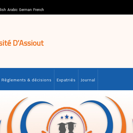
lish
Arabic
German
French
sité D’Assiout
Règlements & décisions
Expatriés
Journal