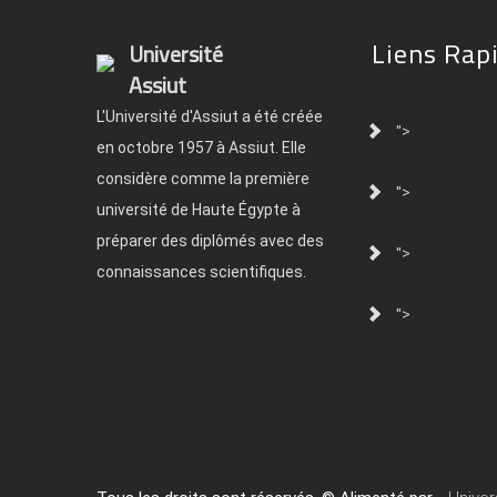
Liens Rap
Université
Assiut
L'Université d'Assiut a été créée
">
en octobre 1957 à Assiut. Elle
considère comme la première
">
université de Haute Égypte à
préparer des diplômés avec des
">
connaissances scientifiques.
">