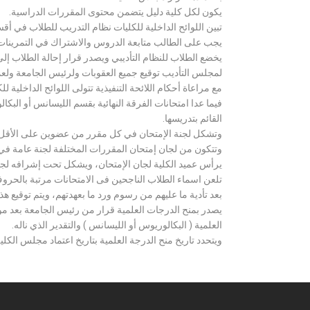
يكون لكل كلية دليل يتضمن محتوى المقررات الدراسية.
تبين اللوائح الداخلية للكليات نظام التدريب للطلاب في أق
يجب على الطالب متابعة الدروس والاشتراك في التمرينات الع
يخضع الطلاب للنظام التأديبي ويصدر قرار إحالة الطلاب إ
لمجلس التأديب توقيع جميع العقوبات ولرئيس الجامعة ولعميد
مع مراعاة أحكام اللائحة التنفيذية تتولى اللوائح الداخلية ل
فيما عدا امتحانات الفرقة النهائية بقسم الليسانس أو ال
القائم بتدريسها.
وتشكل لجنة الإمتحان في كل مقرر من عضوين على الأقل 
وتتكون من لجان إمتحان المقررات المختلفة لجنة عامة في
يرأس عميد الكلية لجان الإمتحان، ويشكل تحت إشرافه لجنة ا
تلعن اسماء الطلاب الناجحين فى الامتحانات مرتبة بالحروف ال
بعد تأدية ما عليهم من رسوم ورد ما بعهدتهم، ويتم توقيع ه
يصدر بمنح الدرجات العلمية قرار من رئيس الجامعة بعد مو
العلمية ( البكالوريوس أو الليسانس ) والتقدير الذي ناله.
ويتحدد تاريخ منح الدرجة العلمية بتاريخ اعتماد مجلس الكلية