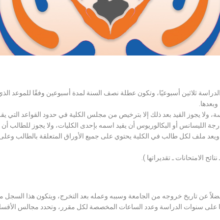
الدراسة ثلاثين أسبوعيًا، وتكون عطلة نصف السنة لمدة أسبوعين وفقًا للموعد ا
وبعدها.
اسة، ولا يجوز القيد بعد ذلك إلا بترخيص من مجلس الكلية في حدود القواعد التي ي
درجة الليسانس أو البكالوريوس أن يقيد اسمه بإحدى الكليات، ولا يجوز للطالب أن
، ويعد ملف لكل طالب في الكلية يحتوي على جميع الأوراق المتعلقة بالطالب وعلى
تائح الامتحانات ـ تقديراتها ).
لاً عن تاريخ خروجه من الجامعة وسببه وعمله بعد التخرج، ويتكون هذا السجل م
رراتها على سنوات الدراسة وعدد الساعات المخصصة لكل مقرر، وتحدد مجالس الأ