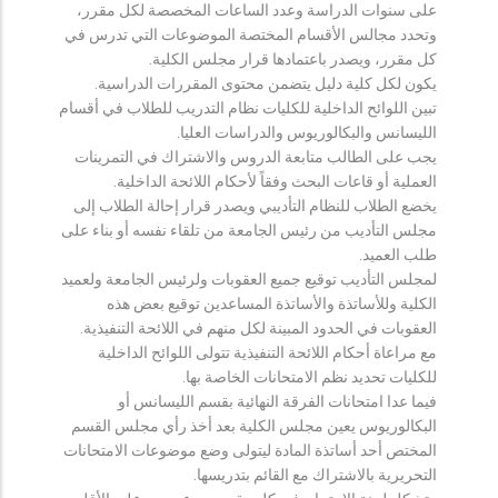
على سنوات الدراسة وعدد الساعات المخصصة لكل مقرر،
وتحدد مجالس الأقسام المختصة الموضوعات التي تدرس في
كل مقرر، ويصدر باعتمادها قرار مجلس الكلية.
يكون لكل كلية دليل يتضمن محتوى المقررات الدراسية.
تبين اللوائح الداخلية للكليات نظام التدريب للطلاب في أقسام
الليسانس والبكالوريوس والدراسات العليا.
يجب على الطالب متابعة الدروس والاشتراك في التمرينات
العملية أو قاعات البحث وفقاً لأحكام اللائحة الداخلية.
يخضع الطلاب للنظام التأديبي ويصدر قرار إحالة الطلاب إلى
مجلس التأديب من رئيس الجامعة من تلقاء نفسه أو بناء على
طلب العميد.
لمجلس التأديب توقيع جميع العقوبات ولرئيس الجامعة ولعميد
الكلية وللأساتذة والأساتذة المساعدين توقيع بعض هذه
العقوبات في الحدود المبينة لكل منهم في اللائحة التنفيذية.
مع مراعاة أحكام اللائحة التنفيذية تتولى اللوائح الداخلية
للكليات تحديد نظم الامتحانات الخاصة بها.
فيما عدا امتحانات الفرقة النهائية بقسم الليسانس أو
البكالوريوس يعين مجلس الكلية بعد أخذ رأي مجلس القسم
المختص أحد أساتذة المادة ليتولى وضع موضوعات الامتحانات
التحريرية بالاشتراك مع القائم بتدريسها.