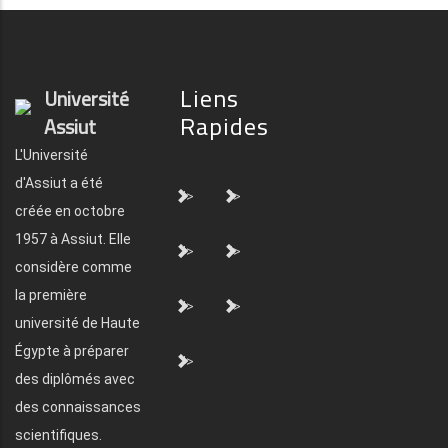
Liens
Université
Rapides
Assiut
L'Université
d'Assiut a été
">
">
créée en octobre
1957 à Assiut. Elle
">
">
considère comme
la première
">
">
université de Haute
Égypte à préparer
">
des diplômés avec
des connaissances
scientifiques.