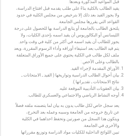
قبل المواعيد المذكورة وبعدها.
يقيد الطالب بالكلية بناءً على طلب يقدمه قبل افتتاح الدراسة،
ولا يجوز القيد بعد ذلك إلا بترخيص من مجلس الكلية في حدود
القواعد التي يقررها مجلس الجامعة.
يلتحق الطالب بالجامعة أو يتابع الدراسة بها للحصول على درجة
الليسانس أو البكالوريوس أن يقيد اسمه بإحدى الكليات، ولا
يجوز للطالب أن يقيد اسمه في أكثر من كلية في وقت واحد.
يتم قيد الطالب بعد استيفاء أوراقه وأداء الرسوم المقررة، ويعد
ملف لكل طالب في الكلية يحتوي على جميع الأوراق المتعلقة
بالطالب وعلى الأخص :
الأوراق المقدمة لإجراء القيد.
بيان أحوال الطالب الدراسية وتواريخها ( القيد ـ الامتحانات ـ
نتائح الامتحانات ـ تقديراتها ).
بيان العقوبات التأديبية الموقعة عليه.
أوجه النشاط الرياضي والاجتماعي والعسكري للطالب.
يعد سجل خاص لكل طالب يدون به بيان لما يتضمنه ملفه فضلاً
عن تاريخ خروجه من الجامعة وسببه وعمله بعد التخرج،
ويتكون هذا السجل من صورتين وتحفظ احداهما في الكلية
والأخرى في الجامعة.
تبين اللوائح الداخلية للكليات مواد الدراسة وتوزيع مقرراتها