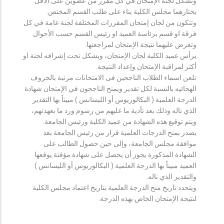
وتشكل لجنة الإمتحان في كل مقرر من عضوين على الأقل
يختارهما مجلس الكلية بناء على طلب القسم المختص.
وتتكون من لجان إمتحان المقررات المختلفة لجنة عامة في كل
فرقة او قسم برئاسة العميد او رئيس القسم حسب الأحوال
وتعرض عليهما نتيجة الإمتحان لمراجعتها.
يرأس عميد الكلية لجان الإمتحان، ويشكل تحت إشرافه لجنة او
أكثر لمراقبة الإمتحان وإعداد النتيجة.
تلعن اسماء الطلاب الناجحين فى الامتحانات مرتبة بالحروف
الهجائيه بالنسبة لكل تقدير ويمنح الناجحون في الإمتحان شهادة
الدرجة العلمية ( البكالوريوس أو الليسانس ) مبيناً بها التقدير
الذي ناله وذلك بعد تأدية ما عليهم من رسوم ورد ما بعهدتهم،
ويتم توقيع هذه الشهادة من عميد الكلية ورئيس الجامعة.
يصدر بمنح الدرجات العلمية قرار من رئيس الجامعة بعد
موافقة مجلس الجامعة، وإلى حين حصول الطالب على
الشهادة المذكورة يجوز أن يحصل على شهادة مؤقتة يوقعها
العميد مبيناً بها الدرجة العلمية ( البكالوريوس أو الليسانس )
والتقدير الذي ناله.
ويتحدد تاريخ منح الدرجة العلمية بتاريخ اعتماد مجلس الكلية
لنتيجة الإمتحان الخاص بهذه الدرجة.