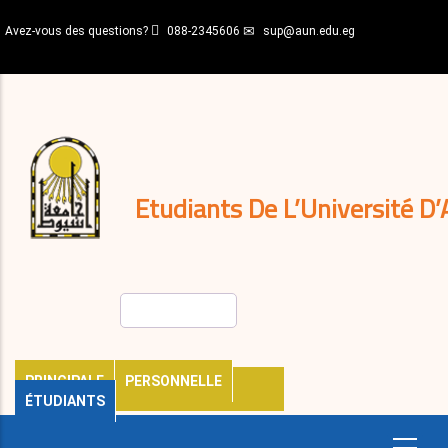
Aller
Avez-vous des questions?
088-2345606
sup@aun.edu.eg
au
contenu
N-
principal
Home
Règlements
&
décisions
Expatriés
Journal
Etudiants De L’Université D’
Rechercher
PRINCIPALE
PERSONNELLE
ÉTUDIANTS