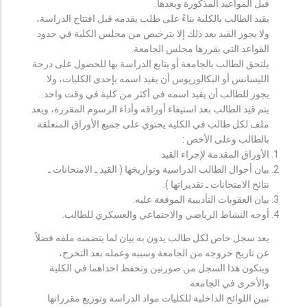
قبل المواعيد المذكورة وبعدها.
يقيد الطالب بالكلية بناءً على طلب يقدمه قبل افتتاح الدراسة،
ولا يجوز القيد بعد ذلك إلا بترخيص من مجلس الكلية في حدود
القواعد التي يقررها مجلس الجامعة.
يلتحق الطالب بالجامعة أو يتابع الدراسة بها للحصول على درجة
الليسانس أو البكالوريوس أن يقيد اسمه بإحدى الكليات، ولا
يجوز للطالب أن يقيد اسمه في أكثر من كلية في وقت واحد.
يتم قيد الطالب بعد استيفاء أوراقه وأداء الرسوم المقررة، ويعد
ملف لكل طالب في الكلية يحتوي على جميع الأوراق المتعلقة
بالطالب وعلى الأخص :
الأوراق المقدمة لإجراء القيد.
بيان أحوال الطالب الدراسية وتواريخها ( القيد ـ الامتحانات ـ
نتائح الامتحانات ـ تقديراتها ).
بيان العقوبات التأديبية الموقعة عليه.
أوجه النشاط الرياضي والاجتماعي والعسكري للطالب.
يعد سجل خاص لكل طالب يدون به بيان لما يتضمنه ملفه فضلاً
عن تاريخ خروجه من الجامعة وسببه وعمله بعد التخرج،
ويتكون هذا السجل من صورتين وتحفظ احداهما في الكلية
والأخرى في الجامعة.
تبين اللوائح الداخلية للكليات مواد الدراسة وتوزيع مقرراتها