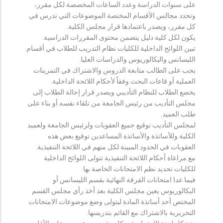
على سنوات الدراسة وعدد الساعات المخصصة لكل مقرر،
وتحدد مجالس الأقسام المختصة الموضوعات التي تدرس في
كل مقرر، ويصدر باعتمادها قرار مجلس الكلية.
يكون لكل كلية دليل يتضمن محتوى المقررات الدراسية.
تبين اللوائح الداخلية للكليات نظام التدريب للطلاب في أقسام
الليسانس والبكالوريوس والدراسات العليا.
يجب على الطالب متابعة الدروس والاشتراك في التمرينات
العملية أو قاعات البحث وفقاً لأحكام اللائحة الداخلية.
يخضع الطلاب للنظام التأديبي ويصدر قرار إحالة الطلاب إلى
مجلس التأديب من رئيس الجامعة من تلقاء نفسه أو بناء على
طلب العميد.
لمجلس التأديب توقيع جميع العقوبات ولرئيس الجامعة ولعميد
الكلية وللأساتذة والأساتذة المساعدين توقيع بعض هذه
العقوبات في الحدود المبينة لكل منهم في اللائحة التنفيذية.
مع مراعاة أحكام اللائحة التنفيذية تتولى اللوائح الداخلية
للكليات تحديد نظم الامتحانات الخاصة بها.
فيما عدا امتحانات الفرقة النهائية بقسم الليسانس أو
البكالوريوس يعين مجلس الكلية بعد أخذ رأي مجلس القسم
المختص أحد أساتذة المادة ليتولى وضع موضوعات الامتحانات
التحريرية بالاشتراك مع القائم بتدريسها.