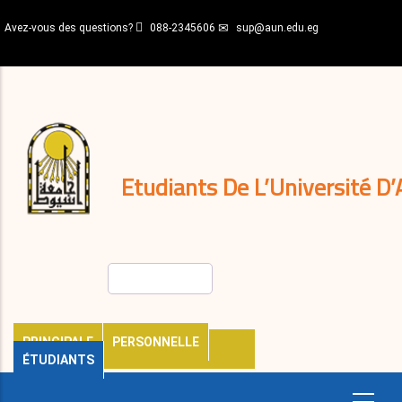
Aller
Avez-vous des questions?
088-2345606
sup@aun.edu.eg
au
contenu
N-
principal
Home
Règlements
&
décisions
Expatriés
Journal
Etudiants De L’Université D’
Rechercher
PRINCIPALE
PERSONNELLE
ÉTUDIANTS