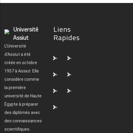
Liens
Université
Rapides
Assiut
L'Université
d'Assiut a été
">
">
créée en octobre
1957 à Assiut. Elle
">
">
considère comme
la première
">
">
université de Haute
Égypte à préparer
">
des diplômés avec
des connaissances
scientifiques.