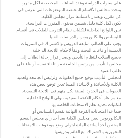
على سنوات الدراسة وعدد الساعات المخصصة لكل مقرر،
وتحدد مجالس الأقسام المختصة الموضوعات التي تدرس في
كل مقرر، ويصدر باعتمادها قرار مجلس الكلية.
يكون لكل كلية دليل يتضمن محتوى المقررات الدراسية.
تبين اللوائح الداخلية للكليات نظام التدريب للطلاب في أقسام
الليسانس والبكالوريوس والدراسات العليا.
يجب على الطالب متابعة الدروس والاشتراك في التمرينات
العملية أو قاعات البحث وفقاً لأحكام اللائحة الداخلية.
يخضع الطلاب للنظام التأديبي ويصدر قرار إحالة الطلاب إلى
مجلس التأديب من رئيس الجامعة من تلقاء نفسه أو بناء على
طلب العميد.
لمجلس التأديب توقيع جميع العقوبات ولرئيس الجامعة ولعميد
الكلية وللأساتذة والأساتذة المساعدين توقيع بعض هذه
العقوبات في الحدود المبينة لكل منهم في اللائحة التنفيذية.
مع مراعاة أحكام اللائحة التنفيذية تتولى اللوائح الداخلية
للكليات تحديد نظم الامتحانات الخاصة بها.
فيما عدا امتحانات الفرقة النهائية بقسم الليسانس أو
البكالوريوس يعين مجلس الكلية بعد أخذ رأي مجلس القسم
المختص أحد أساتذة المادة ليتولى وضع موضوعات الامتحانات
التحريرية بالاشتراك مع القائم بتدريسها.