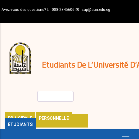
Aller
Avez-vous des questions?
088-2345606
sup@aun.edu.eg
au
contenu
N-
principal
Home
Règlements
&
décisions
Expatriés
Journal
Etudiants De L’Université D’
Rechercher
PRINCIPALE
PERSONNELLE
ÉTUDIANTS