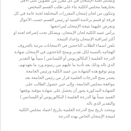
وتشكل لجنة الإمتحان في كل مقرر من عضوين على الأقل
يختارهما مجلس الكلية بناء على طلب القسم المختص.
وتتكون من لجان إمتحان المقررات المختلفة لجنة عامة في كل
فرقة او قسم برئاسة العميد او رئيس القسم حسب الأحوال
وتعرض عليهما نتيجة الإمتحان لمراجعتها.
يرأس عميد الكلية لجان الإمتحان، ويشكل تحت إشرافه لجنة او
أكثر لمراقبة الإمتحان وإعداد النتيجة.
تلعن اسماء الطلاب الناجحين فى الامتحانات مرتبة بالحروف
الهجائيه بالنسبة لكل تقدير ويمنح الناجحون في الإمتحان شهادة
الدرجة العلمية ( البكالوريوس أو الليسانس ) مبيناً بها التقدير
الذي ناله وذلك بعد تأدية ما عليهم من رسوم ورد ما بعهدتهم،
ويتم توقيع هذه الشهادة من عميد الكلية ورئيس الجامعة.
يصدر بمنح الدرجات العلمية قرار من رئيس الجامعة بعد
موافقة مجلس الجامعة، وإلى حين حصول الطالب على
الشهادة المذكورة يجوز أن يحصل على شهادة مؤقتة يوقعها
العميد مبيناً بها الدرجة العلمية ( البكالوريوس أو الليسانس )
والتقدير الذي ناله.
ويتحدد تاريخ منح الدرجة العلمية بتاريخ اعتماد مجلس الكلية
لنتيجة الإمتحان الخاص بهذه الدرجة.