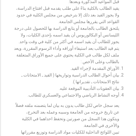
قبل المواعيد المذكورة وبعدها.
يقيد الطالب بالكلية بناءً على طلب يقدمه قبل افتتاح الدراسة،
ولا يجوز القيد بعد ذلك إلا بترخيص من مجلس الكلية في حدود
القواعد التي يقررها مجلس الجامعة.
يلتحق الطالب بالجامعة أو يتابع الدراسة بها للحصول على درجة
الليسانس أو البكالوريوس أن يقيد اسمه بإحدى الكليات، ولا
يجوز للطالب أن يقيد اسمه في أكثر من كلية في وقت واحد.
يتم قيد الطالب بعد استيفاء أوراقه وأداء الرسوم المقررة، ويعد
ملف لكل طالب في الكلية يحتوي على جميع الأوراق المتعلقة
بالطالب وعلى الأخص :
الأوراق المقدمة لإجراء القيد.
بيان أحوال الطالب الدراسية وتواريخها ( القيد ـ الامتحانات ـ
نتائح الامتحانات ـ تقديراتها ).
بيان العقوبات التأديبية الموقعة عليه.
أوجه النشاط الرياضي والاجتماعي والعسكري للطالب.
يعد سجل خاص لكل طالب يدون به بيان لما يتضمنه ملفه فضلاً
عن تاريخ خروجه من الجامعة وسببه وعمله بعد التخرج،
ويتكون هذا السجل من صورتين وتحفظ احداهما في الكلية
والأخرى في الجامعة.
تبين اللوائح الداخلية للكليات مواد الدراسة وتوزيع مقرراتها