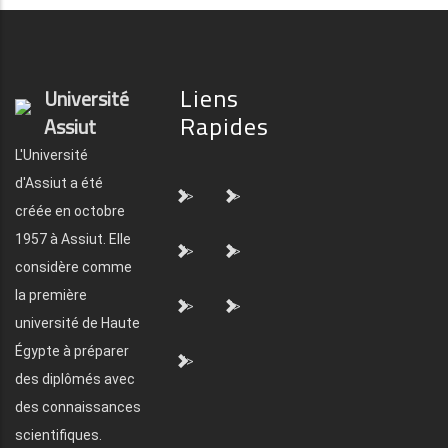
Liens
Université
Rapides
Assiut
L'Université
d'Assiut a été
">
">
créée en octobre
1957 à Assiut. Elle
">
">
considère comme
la première
">
">
université de Haute
Égypte à préparer
">
des diplômés avec
des connaissances
scientifiques.