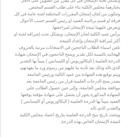
وتشكل لجنة الإمتحان في كل مقرر من عضوين على الأقل
يختارهما مجلس الكلية بناء على طلب القسم المختص.
وتتكون من لجان إمتحان المقررات المختلفة لجنة عامة في كل
فرقة او قسم برئاسة العميد او رئيس القسم حسب الأحوال
وتعرض عليهما نتيجة الإمتحان لمراجعتها.
يرأس عميد الكلية لجان الإمتحان، ويشكل تحت إشرافه لجنة او
أكثر لمراقبة الإمتحان وإعداد النتيجة.
تلعن اسماء الطلاب الناجحين فى الامتحانات مرتبة بالحروف
الهجائيه بالنسبة لكل تقدير ويمنح الناجحون في الإمتحان شهادة
الدرجة العلمية ( البكالوريوس أو الليسانس ) مبيناً بها التقدير
الذي ناله وذلك بعد تأدية ما عليهم من رسوم ورد ما بعهدتهم،
ويتم توقيع هذه الشهادة من عميد الكلية ورئيس الجامعة.
يصدر بمنح الدرجات العلمية قرار من رئيس الجامعة بعد
موافقة مجلس الجامعة، وإلى حين حصول الطالب على
الشهادة المذكورة يجوز أن يحصل على شهادة مؤقتة يوقعها
العميد مبيناً بها الدرجة العلمية ( البكالوريوس أو الليسانس )
والتقدير الذي ناله.
ويتحدد تاريخ منح الدرجة العلمية بتاريخ اعتماد مجلس الكلية
لنتيجة الإمتحان الخاص بهذه الدرجة.