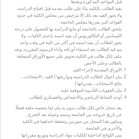
قبل المواعيد المذكورة وبعدها.
يقيد الطالب بالكلية بناءً على طلب يقدمه قبل افتتاح الدراسة،
ولا يجوز القيد بعد ذلك إلا بترخيص من مجلس الكلية في حدود
القواعد التي يقررها مجلس الجامعة.
يلتحق الطالب بالجامعة أو يتابع الدراسة بها للحصول على درجة
الليسانس أو البكالوريوس أن يقيد اسمه بإحدى الكليات، ولا
يجوز للطالب أن يقيد اسمه في أكثر من كلية في وقت واحد.
يتم قيد الطالب بعد استيفاء أوراقه وأداء الرسوم المقررة، ويعد
ملف لكل طالب في الكلية يحتوي على جميع الأوراق المتعلقة
بالطالب وعلى الأخص :
الأوراق المقدمة لإجراء القيد.
بيان أحوال الطالب الدراسية وتواريخها ( القيد ـ الامتحانات ـ
نتائح الامتحانات ـ تقديراتها ).
بيان العقوبات التأديبية الموقعة عليه.
أوجه النشاط الرياضي والاجتماعي والعسكري للطالب.
يعد سجل خاص لكل طالب يدون به بيان لما يتضمنه ملفه فضلاً
عن تاريخ خروجه من الجامعة وسببه وعمله بعد التخرج،
ويتكون هذا السجل من صورتين وتحفظ احداهما في الكلية
والأخرى في الجامعة.
تبين اللوائح الداخلية للكليات مواد الدراسة وتوزيع مقرراتها