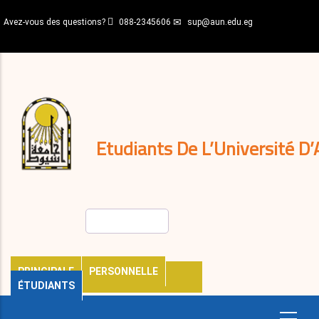
Aller
Avez-vous des questions?
088-2345606
sup@aun.edu.eg
au
contenu
N-
principal
Home
Règlements
&
décisions
Expatriés
Journal
Etudiants De L’Université D’
Rechercher
PRINCIPALE
PERSONNELLE
ÉTUDIANTS