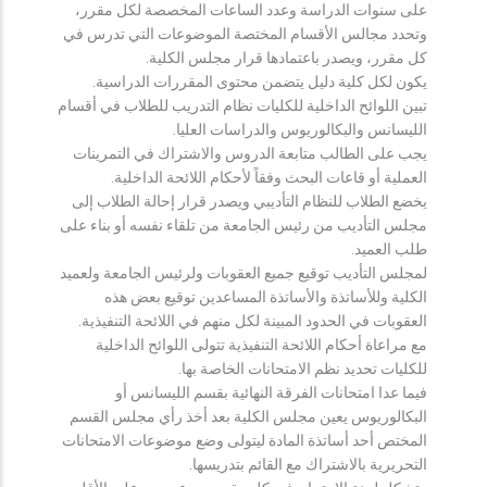
على سنوات الدراسة وعدد الساعات المخصصة لكل مقرر،
وتحدد مجالس الأقسام المختصة الموضوعات التي تدرس في
كل مقرر، ويصدر باعتمادها قرار مجلس الكلية.
يكون لكل كلية دليل يتضمن محتوى المقررات الدراسية.
تبين اللوائح الداخلية للكليات نظام التدريب للطلاب في أقسام
الليسانس والبكالوريوس والدراسات العليا.
يجب على الطالب متابعة الدروس والاشتراك في التمرينات
العملية أو قاعات البحث وفقاً لأحكام اللائحة الداخلية.
يخضع الطلاب للنظام التأديبي ويصدر قرار إحالة الطلاب إلى
مجلس التأديب من رئيس الجامعة من تلقاء نفسه أو بناء على
طلب العميد.
لمجلس التأديب توقيع جميع العقوبات ولرئيس الجامعة ولعميد
الكلية وللأساتذة والأساتذة المساعدين توقيع بعض هذه
العقوبات في الحدود المبينة لكل منهم في اللائحة التنفيذية.
مع مراعاة أحكام اللائحة التنفيذية تتولى اللوائح الداخلية
للكليات تحديد نظم الامتحانات الخاصة بها.
فيما عدا امتحانات الفرقة النهائية بقسم الليسانس أو
البكالوريوس يعين مجلس الكلية بعد أخذ رأي مجلس القسم
المختص أحد أساتذة المادة ليتولى وضع موضوعات الامتحانات
التحريرية بالاشتراك مع القائم بتدريسها.