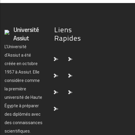
Liens
Université
Rapides
Assiut
L'Université
d'Assiut a été
">
">
créée en octobre
1957 à Assiut. Elle
">
">
considère comme
la première
">
">
université de Haute
Égypte à préparer
">
des diplômés avec
des connaissances
scientifiques.