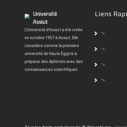
Liens Rap
Université
Assiut
L'Université d'Assiut a été créée
">
en octobre 1957 à Assiut. Elle
considère comme la première
">
université de Haute Égypte à
préparer des diplômés avec des
">
connaissances scientifiques.
">