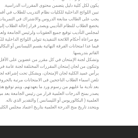
يكون لكل كلية دليل يتضمن محتوى المقررات الدراسية.
تبين اللوائح الداخلية للكليات نظام التدريب للطلاب في أق
يجب على الطالب متابعة الدروس والاشتراك في التمرينات الع
يخضع الطلاب للنظام التأديبي ويصدر قرار إحالة الطلاب إ
لمجلس التأديب توقيع جميع العقوبات ولرئيس الجامعة ولعميد
مع مراعاة أحكام اللائحة التنفيذية تتولى اللوائح الداخلية ل
فيما عدا امتحانات الفرقة النهائية بقسم الليسانس أو ال
القائم بتدريسها.
وتشكل لجنة الإمتحان في كل مقرر من عضوين على الأقل 
وتتكون من لجان إمتحان المقررات المختلفة لجنة عامة في
يرأس عميد الكلية لجان الإمتحان، ويشكل تحت إشرافه لجنة ا
تلعن اسماء الطلاب الناجحين فى الامتحانات مرتبة بالحروف ال
بعد تأدية ما عليهم من رسوم ورد ما بعهدتهم، ويتم توقيع ه
يصدر بمنح الدرجات العلمية قرار من رئيس الجامعة بعد مو
العلمية ( البكالوريوس أو الليسانس ) والتقدير الذي ناله.
ويتحدد تاريخ منح الدرجة العلمية بتاريخ اعتماد مجلس الكلية