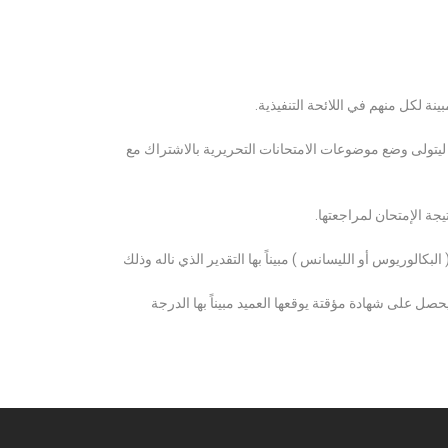
ة لكل منهم في اللائحة التنفيذية.
 ليتولى وضع موضوعات الامتحانات التحريرية بالاشتراك مع
ة الإمتحان لمراجعتها.
كالوريوس أو الليسانس ) مبيناً بها التقدير الذي ناله وذلك
 على شهادة مؤقتة يوقعها العميد مبيناً بها الدرجة