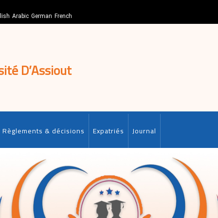
lish
Arabic
German
French
sité D’Assiout
Règlements & décisions
Expatriés
Journal