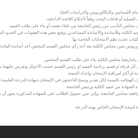
سام الليسانس والبكالوريوس والدراسات العليا.
ملية أو قاعات البحث وفقاً لأحكام اللائحة الداخلية.
لى مجلس التأديب من رئيس الجامعة من تلقاء نفسه أو بناء على طلب العميد.
 الكلية وللأساتذة والأساتذة المساعدين توقيع بعض هذه العقوبات في الحدود المبين
لكليات تحديد نظم الامتحانات الخاصة بها.
بكالوريوس يعين مجلس الكلية بعد أخذ رأي مجلس القسم المختص أحد أساتذة المادة
يختارهما مجلس الكلية بناء على طلب القسم المختص.
 كل فرقة او قسم برئاسة العميد او رئيس القسم حسب الأحوال وتعرض عليهما نتيج
و أكثر لمراقبة الإمتحان وإعداد النتيجة.
هجائيه بالنسبة لكل تقدير ويمنح الناجحون في الإمتحان شهادة الدرجة العلمية ( الب
ذه الشهادة من عميد الكلية ورئيس الجامعة.
افقة مجلس الجامعة، وإلى حين حصول الطالب على الشهادة المذكورة يجوز أن يحصل
 لنتيجة الإمتحان الخاص بهذه الدرجة.