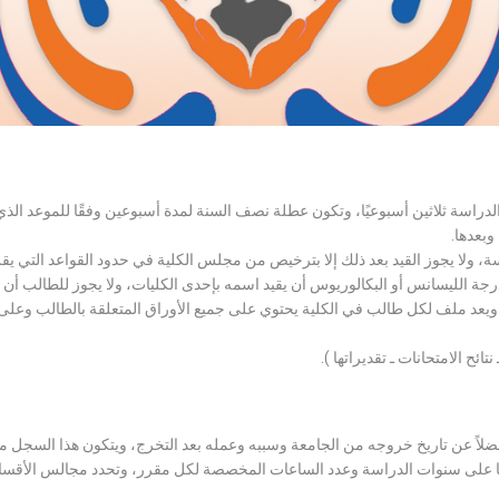
الدراسة ثلاثين أسبوعيًا، وتكون عطلة نصف السنة لمدة أسبوعين وفقًا للموعد ا
وبعدها.
اسة، ولا يجوز القيد بعد ذلك إلا بترخيص من مجلس الكلية في حدود القواعد التي ي
درجة الليسانس أو البكالوريوس أن يقيد اسمه بإحدى الكليات، ولا يجوز للطالب أن
، ويعد ملف لكل طالب في الكلية يحتوي على جميع الأوراق المتعلقة بالطالب وعلى
تائح الامتحانات ـ تقديراتها ).
لاً عن تاريخ خروجه من الجامعة وسببه وعمله بعد التخرج، ويتكون هذا السجل م
رراتها على سنوات الدراسة وعدد الساعات المخصصة لكل مقرر، وتحدد مجالس الأ