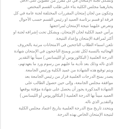
وتشكل لجنة الإمتحان في كل مقرر من عضوين على الأقل
يختارهما مجلس الكلية بناء على طلب القسم المختص.
وتتكون من لجان إمتحان المقررات المختلفة لجنة عامة في كل
فرقة او قسم برئاسة العميد او رئيس القسم حسب الأحوال
وتعرض عليهما نتيجة الإمتحان لمراجعتها.
يرأس عميد الكلية لجان الإمتحان، ويشكل تحت إشرافه لجنة او
أكثر لمراقبة الإمتحان وإعداد النتيجة.
تلعن اسماء الطلاب الناجحين فى الامتحانات مرتبة بالحروف
الهجائيه بالنسبة لكل تقدير ويمنح الناجحون في الإمتحان شهادة
الدرجة العلمية ( البكالوريوس أو الليسانس ) مبيناً بها التقدير
الذي ناله وذلك بعد تأدية ما عليهم من رسوم ورد ما بعهدتهم،
ويتم توقيع هذه الشهادة من عميد الكلية ورئيس الجامعة.
يصدر بمنح الدرجات العلمية قرار من رئيس الجامعة بعد
موافقة مجلس الجامعة، وإلى حين حصول الطالب على
الشهادة المذكورة يجوز أن يحصل على شهادة مؤقتة يوقعها
العميد مبيناً بها الدرجة العلمية ( البكالوريوس أو الليسانس )
والتقدير الذي ناله.
ويتحدد تاريخ منح الدرجة العلمية بتاريخ اعتماد مجلس الكلية
لنتيجة الإمتحان الخاص بهذه الدرجة.