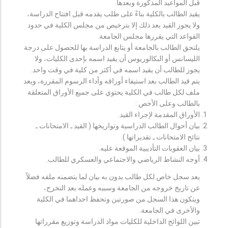
قبل المواعيد المذكورة وبعدها.
يقيد الطالب بالكلية بناءً على طلب يقدمه قبل افتتاح الدراسة،
ولا يجوز القيد بعد ذلك إلا بترخيص من مجلس الكلية في حدود
القواعد التي يقررها مجلس الجامعة.
يلتحق الطالب بالجامعة أو يتابع الدراسة بها للحصول على درجة
الليسانس أو البكالوريوس أن يقيد اسمه بإحدى الكليات، ولا
يجوز للطالب أن يقيد اسمه في أكثر من كلية في وقت واحد.
يتم قيد الطالب بعد استيفاء أوراقه وأداء الرسوم المقررة، ويعد
ملف لكل طالب في الكلية يحتوي على جميع الأوراق المتعلقة
بالطالب وعلى الأخص :
الأوراق المقدمة لإجراء القيد.
بيان أحوال الطالب الدراسية وتواريخها ( القيد ـ الامتحانات ـ
نتائح الامتحانات ـ تقديراتها ).
بيان العقوبات التأديبية الموقعة عليه.
أوجه النشاط الرياضي والاجتماعي والعسكري للطالب.
يعد سجل خاص لكل طالب يدون به بيان لما يتضمنه ملفه فضلاً
عن تاريخ خروجه من الجامعة وسببه وعمله بعد التخرج،
ويتكون هذا السجل من صورتين وتحفظ احداهما في الكلية
والأخرى في الجامعة.
تبين اللوائح الداخلية للكليات مواد الدراسة وتوزيع مقرراتها