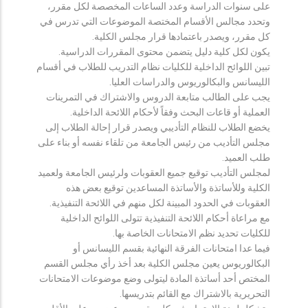
على سنوات الدراسة وعدد الساعات المخصصة لكل مقرر،
وتحدد مجالس الأقسام المختصة الموضوعات التي تدرس في
كل مقرر، ويصدر باعتمادها قرار مجلس الكلية.
يكون لكل كلية دليل يتضمن محتوى المقررات الدراسية.
تبين اللوائح الداخلية للكليات نظام التدريب للطلاب في أقسام
الليسانس والبكالوريوس والدراسات العليا.
يجب على الطالب متابعة الدروس والاشتراك في التمرينات
العملية أو قاعات البحث وفقاً لأحكام اللائحة الداخلية.
يخضع الطلاب للنظام التأديبي ويصدر قرار إحالة الطلاب إلى
مجلس التأديب من رئيس الجامعة من تلقاء نفسه أو بناء على
طلب العميد.
لمجلس التأديب توقيع جميع العقوبات ولرئيس الجامعة ولعميد
الكلية وللأساتذة والأساتذة المساعدين توقيع بعض هذه
العقوبات في الحدود المبينة لكل منهم في اللائحة التنفيذية.
مع مراعاة أحكام اللائحة التنفيذية تتولى اللوائح الداخلية
للكليات تحديد نظم الامتحانات الخاصة بها.
فيما عدا امتحانات الفرقة النهائية بقسم الليسانس أو
البكالوريوس يعين مجلس الكلية بعد أخذ رأي مجلس القسم
المختص أحد أساتذة المادة ليتولى وضع موضوعات الامتحانات
التحريرية بالاشتراك مع القائم بتدريسها.