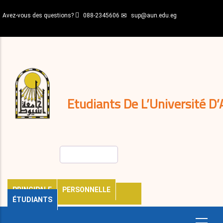
Aller
Avez-vous des questions?
088-2345606
sup@aun.edu.eg
au
contenu
N-
principal
Home
Règlements
&
décisions
Expatriés
Journal
Etudiants De L’Université D’
Rechercher
PRINCIPALE
PERSONNELLE
ÉTUDIANTS