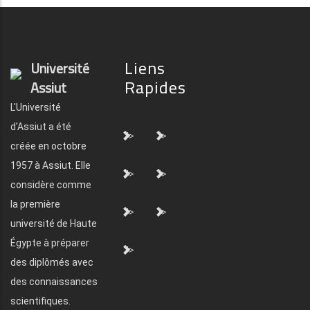
Liens
Université
Rapides
Assiut
L'Université
d'Assiut a été
">
">
créée en octobre
1957 à Assiut. Elle
">
">
considère comme
la première
">
">
université de Haute
Égypte à préparer
">
des diplômés avec
des connaissances
scientifiques.