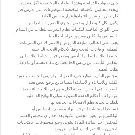
على سنوات الدراسة وعدد الساعات المخصصة لكل مقرر،
وتحدد مجالس الأقسام المختصة الموضوعات التي تدرس في
كل مقرر، ويصدر باعتمادها قرار مجلس الكلية.
يكون لكل كلية دليل يتضمن محتوى المقررات الدراسية.
تبين اللوائح الداخلية للكليات نظام التدريب للطلاب في أقسام
الليسانس والبكالوريوس والدراسات العليا.
يجب على الطالب متابعة الدروس والاشتراك في التمرينات
العملية أو قاعات البحث وفقاً لأحكام اللائحة الداخلية.
يخضع الطلاب للنظام التأديبي ويصدر قرار إحالة الطلاب إلى
مجلس التأديب من رئيس الجامعة من تلقاء نفسه أو بناء على
طلب العميد.
لمجلس التأديب توقيع جميع العقوبات ولرئيس الجامعة ولعميد
الكلية وللأساتذة والأساتذة المساعدين توقيع بعض هذه
العقوبات في الحدود المبينة لكل منهم في اللائحة التنفيذية.
مع مراعاة أحكام اللائحة التنفيذية تتولى اللوائح الداخلية
للكليات تحديد نظم الامتحانات الخاصة بها.
فيما عدا امتحانات الفرقة النهائية بقسم الليسانس أو
البكالوريوس يعين مجلس الكلية بعد أخذ رأي مجلس القسم
المختص أحد أساتذة المادة ليتولى وضع موضوعات الامتحانات
التحريرية بالاشتراك مع القائم بتدريسها.