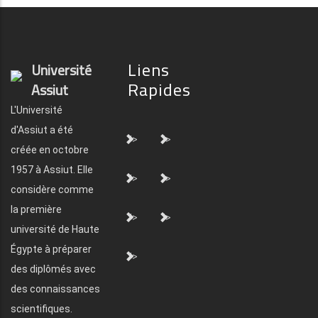
Liens
Université
Rapides
Assiut
L'Université
d'Assiut a été
">
">
créée en octobre
1957 à Assiut. Elle
">
">
considère comme
la première
">
">
université de Haute
Égypte à préparer
">
des diplômés avec
des connaissances
scientifiques.