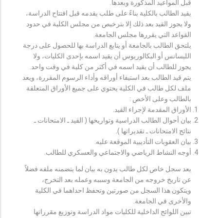
قبل المواعيد المذكورة وبعدها.
يقيد الطالب بالكلية بناءً على طلب يقدمه قبل افتتاح الدراسة،
ولا يجوز القيد بعد ذلك إلا بترخيص من مجلس الكلية في حدود
القواعد التي يقررها مجلس الجامعة.
يلتحق الطالب بالجامعة أو يتابع الدراسة بها للحصول على درجة
الليسانس أو البكالوريوس أن يقيد اسمه بإحدى الكليات، ولا
يجوز للطالب أن يقيد اسمه في أكثر من كلية في وقت واحد.
يتم قيد الطالب بعد استيفاء أوراقه وأداء الرسوم المقررة، ويعد
ملف لكل طالب في الكلية يحتوي على جميع الأوراق المتعلقة
بالطالب وعلى الأخص :
الأوراق المقدمة لإجراء القيد.
بيان أحوال الطالب الدراسية وتواريخها ( القيد ـ الامتحانات ـ
نتائح الامتحانات ـ تقديراتها ).
بيان العقوبات التأديبية الموقعة عليه.
أوجه النشاط الرياضي والاجتماعي والعسكري للطالب.
يعد سجل خاص لكل طالب يدون به بيان لما يتضمنه ملفه فضلاً
عن تاريخ خروجه من الجامعة وسببه وعمله بعد التخرج،
ويتكون هذا السجل من صورتين وتحفظ احداهما في الكلية
والأخرى في الجامعة.
تبين اللوائح الداخلية للكليات مواد الدراسة وتوزيع مقرراتها