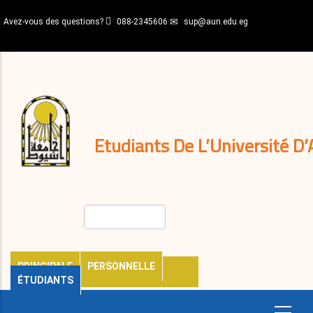
Aller
Avez-vous des questions?
088-2345606
sup@aun.edu.eg
au
contenu
N-
principal
Home
Règlements
&
décisions
Expatriés
Journal
Etudiants De L’Université D’
Rechercher
PRINCIPALE
PERSONNELLE
ÉTUDIANTS