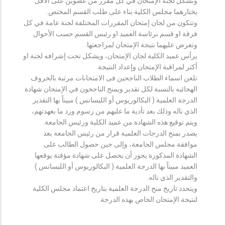
وتشكل لجنة الإمتحان في كل مقرر من عضوين على الأقل
يختارهما مجلس الكلية بناء على طلب القسم المختص.
وتتكون من لجان إمتحان المقررات المختلفة لجنة عامة في كل
فرقة او قسم برئاسة العميد او رئيس القسم حسب الأحوال
وتعرض عليهما نتيجة الإمتحان لمراجعتها.
يرأس عميد الكلية لجان الإمتحان، ويشكل تحت إشرافه لجنة او
أكثر لمراقبة الإمتحان وإعداد النتيجة.
تلعن اسماء الطلاب الناجحين فى الامتحانات مرتبة بالحروف
الهجائيه بالنسبة لكل تقدير ويمنح الناجحون في الإمتحان شهادة
الدرجة العلمية ( البكالوريوس أو الليسانس ) مبيناً بها التقدير
الذي ناله وذلك بعد تأدية ما عليهم من رسوم ورد ما بعهدتهم،
ويتم توقيع هذه الشهادة من عميد الكلية ورئيس الجامعة.
يصدر بمنح الدرجات العلمية قرار من رئيس الجامعة بعد
موافقة مجلس الجامعة، وإلى حين حصول الطالب على
الشهادة المذكورة يجوز أن يحصل على شهادة مؤقتة يوقعها
العميد مبيناً بها الدرجة العلمية ( البكالوريوس أو الليسانس )
والتقدير الذي ناله.
ويتحدد تاريخ منح الدرجة العلمية بتاريخ اعتماد مجلس الكلية
لنتيجة الإمتحان الخاص بهذه الدرجة.