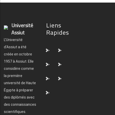
Liens
Université
Rapides
Assiut
L'Université
d'Assiut a été
">
">
créée en octobre
1957 à Assiut. Elle
">
">
considère comme
la première
">
">
université de Haute
Égypte à préparer
">
des diplômés avec
des connaissances
scientifiques.