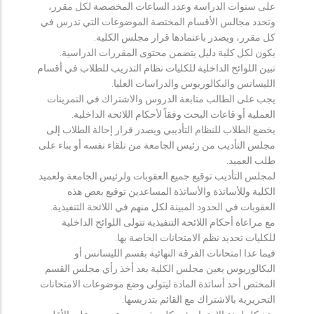
على سنوات الدراسة وعدد الساعات المخصصة لكل مقرر،
وتحدد مجالس الأقسام المختصة الموضوعات التي تدرس في
كل مقرر، ويصدر باعتمادها قرار مجلس الكلية.
يكون لكل كلية دليل يتضمن محتوى المقررات الدراسية.
تبين اللوائح الداخلية للكليات نظام التدريب للطلاب في أقسام
الليسانس والبكالوريوس والدراسات العليا.
يجب على الطالب متابعة الدروس والاشتراك في التمرينات
العملية أو قاعات البحث وفقاً لأحكام اللائحة الداخلية.
يخضع الطلاب للنظام التأديبي ويصدر قرار إحالة الطلاب إلى
مجلس التأديب من رئيس الجامعة من تلقاء نفسه أو بناء على
طلب العميد.
لمجلس التأديب توقيع جميع العقوبات ولرئيس الجامعة ولعميد
الكلية وللأساتذة والأساتذة المساعدين توقيع بعض هذه
العقوبات في الحدود المبينة لكل منهم في اللائحة التنفيذية.
مع مراعاة أحكام اللائحة التنفيذية تتولى اللوائح الداخلية
للكليات تحديد نظم الامتحانات الخاصة بها.
فيما عدا امتحانات الفرقة النهائية بقسم الليسانس أو
البكالوريوس يعين مجلس الكلية بعد أخذ رأي مجلس القسم
المختص أحد أساتذة المادة ليتولى وضع موضوعات الامتحانات
التحريرية بالاشتراك مع القائم بتدريسها.