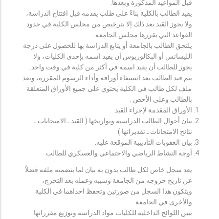
قبل المواعيد المذكورة وبعدها.
يقيد الطالب بالكلية بناءً على طلب يقدمه قبل افتتاح الدراسة،
ولا يجوز القيد بعد ذلك إلا بترخيص من مجلس الكلية في حدود
القواعد التي يقررها مجلس الجامعة.
يلتحق الطالب بالجامعة أو يتابع الدراسة بها للحصول على درجة
الليسانس أو البكالوريوس أن يقيد اسمه بإحدى الكليات، ولا
يجوز للطالب أن يقيد اسمه في أكثر من كلية في وقت واحد.
يتم قيد الطالب بعد استيفاء أوراقه وأداء الرسوم المقررة، ويعد
ملف لكل طالب في الكلية يحتوي على جميع الأوراق المتعلقة
بالطالب وعلى الأخص :
الأوراق المقدمة لإجراء القيد.
بيان أحوال الطالب الدراسية وتواريخها ( القيد ـ الامتحانات ـ
نتائح الامتحانات ـ تقديراتها ).
بيان العقوبات التأديبية الموقعة عليه.
أوجه النشاط الرياضي والاجتماعي والعسكري للطالب.
يعد سجل خاص لكل طالب يدون به بيان لما يتضمنه ملفه فضلاً
عن تاريخ خروجه من الجامعة وسببه وعمله بعد التخرج،
ويتكون هذا السجل من صورتين وتحفظ احداهما في الكلية
والأخرى في الجامعة.
تبين اللوائح الداخلية للكليات مواد الدراسة وتوزيع مقرراتها