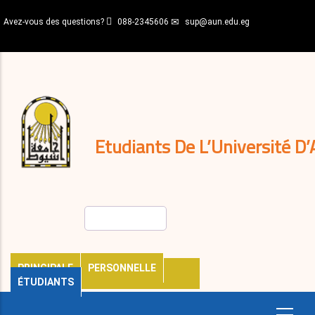
Aller
Avez-vous des questions?
088-2345606
sup@aun.edu.eg
au
contenu
N-
principal
Home
Règlements
&
décisions
Expatriés
Journal
Etudiants De L’Université D’
Rechercher
PRINCIPALE
PERSONNELLE
ÉTUDIANTS