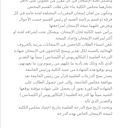
وتشكل لجنة الإمتحان في كل مقرر من عضوين على الأقل
يختارهما مجلس الكلية بناء على طلب القسم المختص.
وتتكون من لجان إمتحان المقررات المختلفة لجنة عامة في كل
فرقة او قسم برئاسة العميد او رئيس القسم حسب الأحوال
وتعرض عليهما نتيجة الإمتحان لمراجعتها.
يرأس عميد الكلية لجان الإمتحان، ويشكل تحت إشرافه لجنة او
أكثر لمراقبة الإمتحان وإعداد النتيجة.
تلعن اسماء الطلاب الناجحين فى الامتحانات مرتبة بالحروف
الهجائيه بالنسبة لكل تقدير ويمنح الناجحون في الإمتحان شهادة
الدرجة العلمية ( البكالوريوس أو الليسانس ) مبيناً بها التقدير
الذي ناله وذلك بعد تأدية ما عليهم من رسوم ورد ما بعهدتهم،
ويتم توقيع هذه الشهادة من عميد الكلية ورئيس الجامعة.
يصدر بمنح الدرجات العلمية قرار من رئيس الجامعة بعد
موافقة مجلس الجامعة، وإلى حين حصول الطالب على
الشهادة المذكورة يجوز أن يحصل على شهادة مؤقتة يوقعها
العميد مبيناً بها الدرجة العلمية ( البكالوريوس أو الليسانس )
والتقدير الذي ناله.
ويتحدد تاريخ منح الدرجة العلمية بتاريخ اعتماد مجلس الكلية
لنتيجة الإمتحان الخاص بهذه الدرجة.