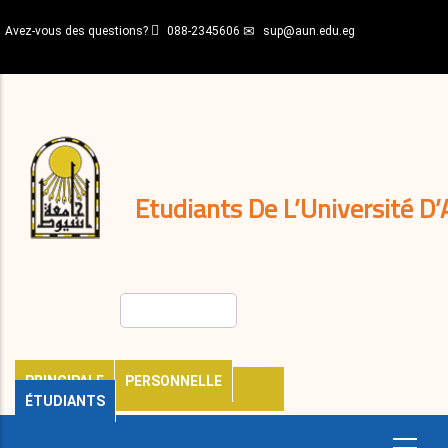
Aller
Avez-vous des questions?
088-2345606
sup@aun.edu.eg
au
contenu
N-
principal
Home
Règlements
&
décisions
Expatriés
Journal
Etudiants De L’Université D’
Rechercher
PRINCIPALE
PERSONNELLE
ÉTUDIANTS