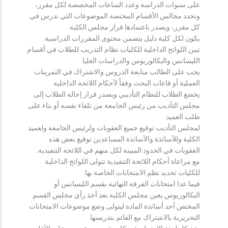
على سنوات الدراسة وعدد الساعات المخصصة لكل مقرر،
وتحدد مجالس الأقسام المختصة الموضوعات التي تدرس في
كل مقرر، ويصدر باعتمادها قرار مجلس الكلية.
يكون لكل كلية دليل يتضمن محتوى المقررات الدراسية.
تبين اللوائح الداخلية للكليات نظام التدريب للطلاب في أقسام
الليسانس والبكالوريوس والدراسات العليا.
يجب على الطالب متابعة الدروس والاشتراك في التمرينات
العملية أو قاعات البحث وفقاً لأحكام اللائحة الداخلية.
يخضع الطلاب للنظام التأديبي ويصدر قرار إحالة الطلاب إلى
مجلس التأديب من رئيس الجامعة من تلقاء نفسه أو بناء على
طلب العميد.
لمجلس التأديب توقيع جميع العقوبات ولرئيس الجامعة ولعميد
الكلية وللأساتذة والأساتذة المساعدين توقيع بعض هذه
العقوبات في الحدود المبينة لكل منهم في اللائحة التنفيذية.
مع مراعاة أحكام اللائحة التنفيذية تتولى اللوائح الداخلية
للكليات تحديد نظم الامتحانات الخاصة بها.
فيما عدا امتحانات الفرقة النهائية بقسم الليسانس أو
البكالوريوس يعين مجلس الكلية بعد أخذ رأي مجلس القسم
المختص أحد أساتذة المادة ليتولى وضع موضوعات الامتحانات
التحريرية بالاشتراك مع القائم بتدريسها.