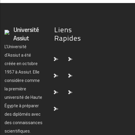
Liens
Université
Rapides
Assiut
L'Université
d'Assiut a été
">
">
créée en octobre
1957 à Assiut. Elle
">
">
considère comme
la première
">
">
université de Haute
Égypte à préparer
">
des diplômés avec
des connaissances
scientifiques.