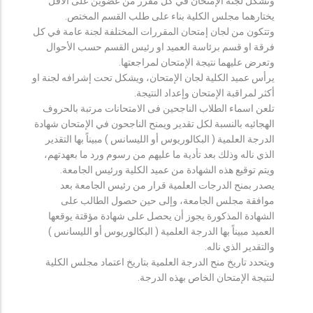
وتشكل لجنة الإمتحان في كل مقرر من عضوين على الأقل
يختارهما مجلس الكلية بناء على طلب القسم المختص.
وتتكون من لجان إمتحان المقررات المختلفة لجنة عامة في كل
فرقة او قسم برئاسة العميد او رئيس القسم حسب الأحوال
وتعرض عليهما نتيجة الإمتحان لمراجعتها.
يرأس عميد الكلية لجان الإمتحان، ويشكل تحت إشرافه لجنة او
أكثر لمراقبة الإمتحان وإعداد النتيجة.
تلعن اسماء الطلاب الناجحين فى الامتحانات مرتبة بالحروف
الهجائيه بالنسبة لكل تقدير ويمنح الناجحون في الإمتحان شهادة
الدرجة العلمية ( البكالوريوس أو الليسانس ) مبيناً بها التقدير
الذي ناله وذلك بعد تأدية ما عليهم من رسوم ورد ما بعهدتهم،
ويتم توقيع هذه الشهادة من عميد الكلية ورئيس الجامعة.
يصدر بمنح الدرجات العلمية قرار من رئيس الجامعة بعد
موافقة مجلس الجامعة، وإلى حين حصول الطالب على
الشهادة المذكورة يجوز أن يحصل على شهادة مؤقتة يوقعها
العميد مبيناً بها الدرجة العلمية ( البكالوريوس أو الليسانس )
والتقدير الذي ناله.
ويتحدد تاريخ منح الدرجة العلمية بتاريخ اعتماد مجلس الكلية
لنتيجة الإمتحان الخاص بهذه الدرجة.