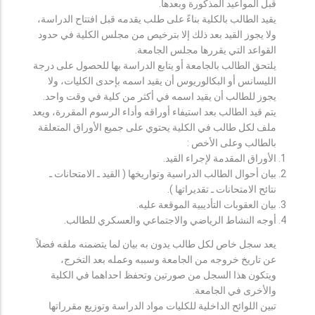
قبل المواعيد المذكورة وبعدها.
يقيد الطالب بالكلية بناءً على طلب يقدمه قبل افتتاح الدراسة،
ولا يجوز القيد بعد ذلك إلا بترخيص من مجلس الكلية في حدود
القواعد التي يقررها مجلس الجامعة.
يلتحق الطالب بالجامعة أو يتابع الدراسة بها للحصول على درجة
الليسانس أو البكالوريوس أن يقيد اسمه بإحدى الكليات، ولا
يجوز للطالب أن يقيد اسمه في أكثر من كلية في وقت واحد.
يتم قيد الطالب بعد استيفاء أوراقه وأداء الرسوم المقررة، ويعد
ملف لكل طالب في الكلية يحتوي على جميع الأوراق المتعلقة
بالطالب وعلى الأخص :
الأوراق المقدمة لإجراء القيد.
بيان أحوال الطالب الدراسية وتواريخها ( القيد ـ الامتحانات ـ
نتائح الامتحانات ـ تقديراتها ).
بيان العقوبات التأديبية الموقعة عليه.
أوجه النشاط الرياضي والاجتماعي والعسكري للطالب.
يعد سجل خاص لكل طالب يدون به بيان لما يتضمنه ملفه فضلاً
عن تاريخ خروجه من الجامعة وسببه وعمله بعد التخرج،
ويتكون هذا السجل من صورتين وتحفظ احداهما في الكلية
والأخرى في الجامعة.
تبين اللوائح الداخلية للكليات مواد الدراسة وتوزيع مقرراتها