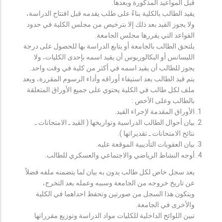
قبل المواعيد المذكورة وبعدها.
يقيد الطالب بالكلية بناءً على طلب يقدمه قبل افتتاح الدراسة،
ولا يجوز القيد بعد ذلك إلا بترخيص من مجلس الكلية في حدود
القواعد التي يقررها مجلس الجامعة.
يلتحق الطالب بالجامعة أو يتابع الدراسة بها للحصول على درجة
الليسانس أو البكالوريوس أن يقيد اسمه بإحدى الكليات، ولا
يجوز للطالب أن يقيد اسمه في أكثر من كلية في وقت واحد.
يتم قيد الطالب بعد استيفاء أوراقه وأداء الرسوم المقررة، ويعد
ملف لكل طالب في الكلية يحتوي على جميع الأوراق المتعلقة
بالطالب وعلى الأخص :
الأوراق المقدمة لإجراء القيد.
بيان أحوال الطالب الدراسية وتواريخها ( القيد ـ الامتحانات ـ
نتائح الامتحانات ـ تقديراتها ).
بيان العقوبات التأديبية الموقعة عليه.
أوجه النشاط الرياضي والاجتماعي والعسكري للطالب.
يعد سجل خاص لكل طالب يدون به بيان لما يتضمنه ملفه فضلاً
عن تاريخ خروجه من الجامعة وسببه وعمله بعد التخرج،
ويتكون هذا السجل من صورتين وتحفظ احداهما في الكلية
والأخرى في الجامعة.
تبين اللوائح الداخلية للكليات مواد الدراسة وتوزيع مقرراتها