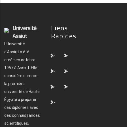
Liens
Université
Rapides
Assiut
L'Université
d'Assiut a été
">
">
créée en octobre
1957 à Assiut. Elle
">
">
considère comme
la première
">
">
université de Haute
Égypte à préparer
">
des diplômés avec
des connaissances
scientifiques.