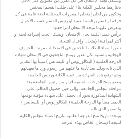
وتشكل لجنة الإمتحان في كل مقرر من عضوين على الأقل
يختارهما مجلس الكلية بناء على طلب القسم المختص.
وتتكون من لجان إمتحان المقررات المختلفة لجنة عامة في كل
فرقة او قسم برئاسة العميد او رئيس القسم حسب الأحوال
وتعرض عليهما نتيجة الإمتحان لمراجعتها.
يرأس عميد الكلية لجان الإمتحان، ويشكل تحت إشرافه لجنة او
أكثر لمراقبة الإمتحان وإعداد النتيجة.
تلعن اسماء الطلاب الناجحين فى الامتحانات مرتبة بالحروف
الهجائيه بالنسبة لكل تقدير ويمنح الناجحون في الإمتحان شهادة
الدرجة العلمية ( البكالوريوس أو الليسانس ) مبيناً بها التقدير
الذي ناله وذلك بعد تأدية ما عليهم من رسوم ورد ما بعهدتهم،
ويتم توقيع هذه الشهادة من عميد الكلية ورئيس الجامعة.
يصدر بمنح الدرجات العلمية قرار من رئيس الجامعة بعد
موافقة مجلس الجامعة، وإلى حين حصول الطالب على
الشهادة المذكورة يجوز أن يحصل على شهادة مؤقتة يوقعها
العميد مبيناً بها الدرجة العلمية ( البكالوريوس أو الليسانس )
والتقدير الذي ناله.
ويتحدد تاريخ منح الدرجة العلمية بتاريخ اعتماد مجلس الكلية
لنتيجة الإمتحان الخاص بهذه الدرجة.