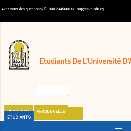
Aller
Avez-vous des questions?
088-2345606
sup@aun.edu.eg
au
contenu
N-
principal
Home
Règlements
&
décisions
Expatriés
Journal
Etudiants De L’Université D’
Rechercher
PRINCIPALE
PERSONNELLE
ÉTUDIANTS