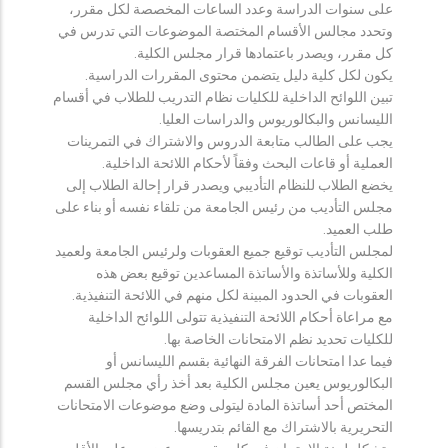
على سنوات الدراسة وعدد الساعات المخصصة لكل مقرر،
وتحدد مجالس الأقسام المختصة الموضوعات التي تدرس في
كل مقرر، ويصدر باعتمادها قرار مجلس الكلية.
يكون لكل كلية دليل يتضمن محتوى المقررات الدراسية.
تبين اللوائح الداخلية للكليات نظام التدريب للطلاب في أقسام
الليسانس والبكالوريوس والدراسات العليا.
يجب على الطالب متابعة الدروس والاشتراك في التمرينات
العملية أو قاعات البحث وفقاً لأحكام اللائحة الداخلية.
يخضع الطلاب للنظام التأديبي ويصدر قرار إحالة الطلاب إلى
مجلس التأديب من رئيس الجامعة من تلقاء نفسه أو بناء على
طلب العميد.
لمجلس التأديب توقيع جميع العقوبات ولرئيس الجامعة ولعميد
الكلية وللأساتذة والأساتذة المساعدين توقيع بعض هذه
العقوبات في الحدود المبينة لكل منهم في اللائحة التنفيذية.
مع مراعاة أحكام اللائحة التنفيذية تتولى اللوائح الداخلية
للكليات تحديد نظم الامتحانات الخاصة بها.
فيما عدا امتحانات الفرقة النهائية بقسم الليسانس أو
البكالوريوس يعين مجلس الكلية بعد أخذ رأي مجلس القسم
المختص أحد أساتذة المادة ليتولى وضع موضوعات الامتحانات
التحريرية بالاشتراك مع القائم بتدريسها.