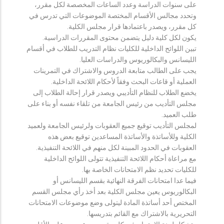
على سنوات الدراسة وعدد الساعات المخصصة لكل مقرر،
وتحدد مجالس الأقسام المختصة الموضوعات التي تدرس في
كل مقرر، ويصدر باعتمادها قرار مجلس الكلية.
يكون لكل كلية دليل يتضمن محتوى المقررات الدراسية.
تبين اللوائح الداخلية للكليات نظام التدريب للطلاب في أقسام
الليسانس والبكالوريوس والدراسات العليا.
يجب على الطالب متابعة الدروس والاشتراك في التمرينات
العملية أو قاعات البحث وفقاً لأحكام اللائحة الداخلية.
يخضع الطلاب للنظام التأديبي ويصدر قرار إحالة الطلاب إلى
مجلس التأديب من رئيس الجامعة من تلقاء نفسه أو بناء على
طلب العميد.
لمجلس التأديب توقيع جميع العقوبات ولرئيس الجامعة ولعميد
الكلية وللأساتذة والأساتذة المساعدين توقيع بعض هذه
العقوبات في الحدود المبينة لكل منهم في اللائحة التنفيذية.
مع مراعاة أحكام اللائحة التنفيذية تتولى اللوائح الداخلية
للكليات تحديد نظم الامتحانات الخاصة بها.
فيما عدا امتحانات الفرقة النهائية بقسم الليسانس أو
البكالوريوس يعين مجلس الكلية بعد أخذ رأي مجلس القسم
المختص أحد أساتذة المادة ليتولى وضع موضوعات الامتحانات
التحريرية بالاشتراك مع القائم بتدريسها.