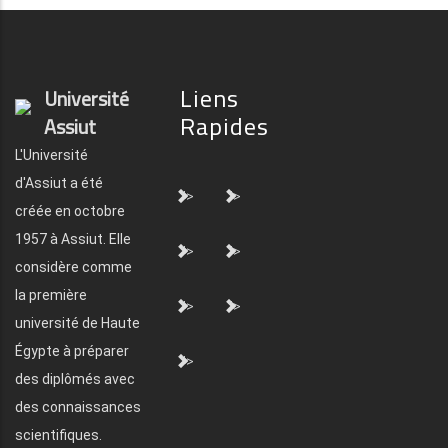
Liens
Université
Rapides
Assiut
L'Université
d'Assiut a été
">
">
créée en octobre
1957 à Assiut. Elle
">
">
considère comme
la première
">
">
université de Haute
Égypte à préparer
">
des diplômés avec
des connaissances
scientifiques.