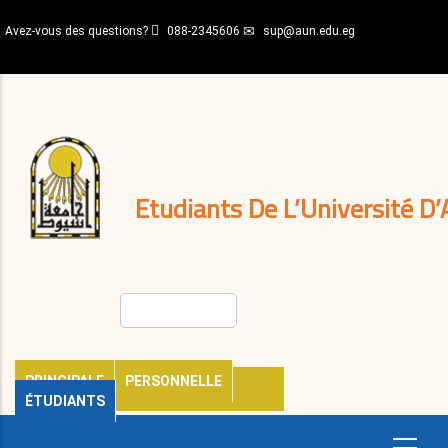
Aller
Avez-vous des questions?
088-2345606
sup@aun.edu.eg
au
contenu
N-
principal
Home
Règlements
&
décisions
Expatriés
Journal
Etudiants De L’Université D’
Rechercher
PRINCIPALE
PERSONNELLE
ÉTUDIANTS