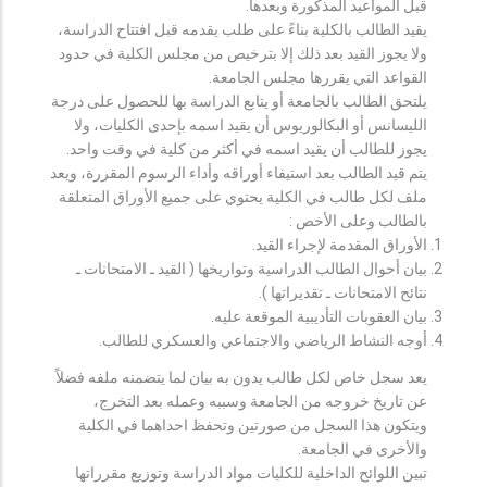
قبل المواعيد المذكورة وبعدها.
يقيد الطالب بالكلية بناءً على طلب يقدمه قبل افتتاح الدراسة،
ولا يجوز القيد بعد ذلك إلا بترخيص من مجلس الكلية في حدود
القواعد التي يقررها مجلس الجامعة.
يلتحق الطالب بالجامعة أو يتابع الدراسة بها للحصول على درجة
الليسانس أو البكالوريوس أن يقيد اسمه بإحدى الكليات، ولا
يجوز للطالب أن يقيد اسمه في أكثر من كلية في وقت واحد.
يتم قيد الطالب بعد استيفاء أوراقه وأداء الرسوم المقررة، ويعد
ملف لكل طالب في الكلية يحتوي على جميع الأوراق المتعلقة
بالطالب وعلى الأخص :
الأوراق المقدمة لإجراء القيد.
بيان أحوال الطالب الدراسية وتواريخها ( القيد ـ الامتحانات ـ
نتائح الامتحانات ـ تقديراتها ).
بيان العقوبات التأديبية الموقعة عليه.
أوجه النشاط الرياضي والاجتماعي والعسكري للطالب.
يعد سجل خاص لكل طالب يدون به بيان لما يتضمنه ملفه فضلاً
عن تاريخ خروجه من الجامعة وسببه وعمله بعد التخرج،
ويتكون هذا السجل من صورتين وتحفظ احداهما في الكلية
والأخرى في الجامعة.
تبين اللوائح الداخلية للكليات مواد الدراسة وتوزيع مقرراتها