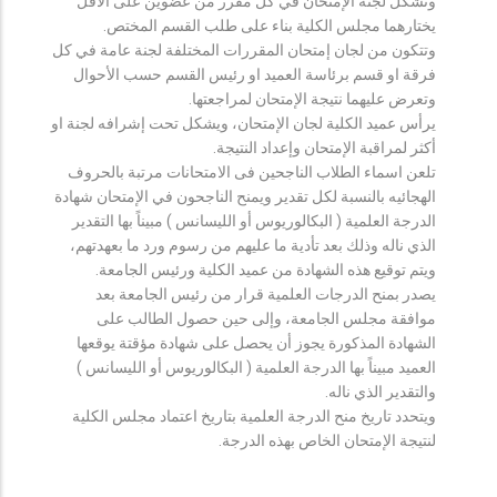
وتشكل لجنة الإمتحان في كل مقرر من عضوين على الأقل
يختارهما مجلس الكلية بناء على طلب القسم المختص.
وتتكون من لجان إمتحان المقررات المختلفة لجنة عامة في كل
فرقة او قسم برئاسة العميد او رئيس القسم حسب الأحوال
وتعرض عليهما نتيجة الإمتحان لمراجعتها.
يرأس عميد الكلية لجان الإمتحان، ويشكل تحت إشرافه لجنة او
أكثر لمراقبة الإمتحان وإعداد النتيجة.
تلعن اسماء الطلاب الناجحين فى الامتحانات مرتبة بالحروف
الهجائيه بالنسبة لكل تقدير ويمنح الناجحون في الإمتحان شهادة
الدرجة العلمية ( البكالوريوس أو الليسانس ) مبيناً بها التقدير
الذي ناله وذلك بعد تأدية ما عليهم من رسوم ورد ما بعهدتهم،
ويتم توقيع هذه الشهادة من عميد الكلية ورئيس الجامعة.
يصدر بمنح الدرجات العلمية قرار من رئيس الجامعة بعد
موافقة مجلس الجامعة، وإلى حين حصول الطالب على
الشهادة المذكورة يجوز أن يحصل على شهادة مؤقتة يوقعها
العميد مبيناً بها الدرجة العلمية ( البكالوريوس أو الليسانس )
والتقدير الذي ناله.
ويتحدد تاريخ منح الدرجة العلمية بتاريخ اعتماد مجلس الكلية
لنتيجة الإمتحان الخاص بهذه الدرجة.