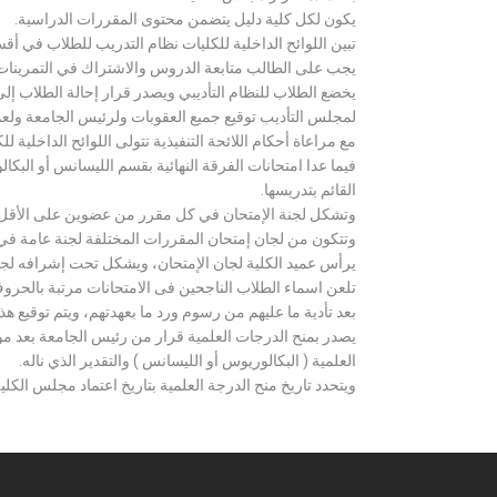
يكون لكل كلية دليل يتضمن محتوى المقررات الدراسية.
تبين اللوائح الداخلية للكليات نظام التدريب للطلاب في أق
يجب على الطالب متابعة الدروس والاشتراك في التمرينات الع
يخضع الطلاب للنظام التأديبي ويصدر قرار إحالة الطلاب إ
لمجلس التأديب توقيع جميع العقوبات ولرئيس الجامعة ولعميد
مع مراعاة أحكام اللائحة التنفيذية تتولى اللوائح الداخلية ل
فيما عدا امتحانات الفرقة النهائية بقسم الليسانس أو ال
القائم بتدريسها.
وتشكل لجنة الإمتحان في كل مقرر من عضوين على الأقل 
وتتكون من لجان إمتحان المقررات المختلفة لجنة عامة في
يرأس عميد الكلية لجان الإمتحان، ويشكل تحت إشرافه لجنة ا
تلعن اسماء الطلاب الناجحين فى الامتحانات مرتبة بالحروف ال
بعد تأدية ما عليهم من رسوم ورد ما بعهدتهم، ويتم توقيع ه
يصدر بمنح الدرجات العلمية قرار من رئيس الجامعة بعد مو
العلمية ( البكالوريوس أو الليسانس ) والتقدير الذي ناله.
ويتحدد تاريخ منح الدرجة العلمية بتاريخ اعتماد مجلس الكلية