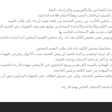
سام الليسانس والبكالوريوس والدراسات العليا.
ملية أو قاعات البحث وفقاً لأحكام اللائحة الداخلية.
لى مجلس التأديب من رئيس الجامعة من تلقاء نفسه أو بناء على طلب العميد.
 الكلية وللأساتذة والأساتذة المساعدين توقيع بعض هذه العقوبات في الحدود المبين
لكليات تحديد نظم الامتحانات الخاصة بها.
بكالوريوس يعين مجلس الكلية بعد أخذ رأي مجلس القسم المختص أحد أساتذة المادة
يختارهما مجلس الكلية بناء على طلب القسم المختص.
 كل فرقة او قسم برئاسة العميد او رئيس القسم حسب الأحوال وتعرض عليهما نتيج
و أكثر لمراقبة الإمتحان وإعداد النتيجة.
هجائيه بالنسبة لكل تقدير ويمنح الناجحون في الإمتحان شهادة الدرجة العلمية ( الب
ذه الشهادة من عميد الكلية ورئيس الجامعة.
افقة مجلس الجامعة، وإلى حين حصول الطالب على الشهادة المذكورة يجوز أن يحصل
 لنتيجة الإمتحان الخاص بهذه الدرجة.