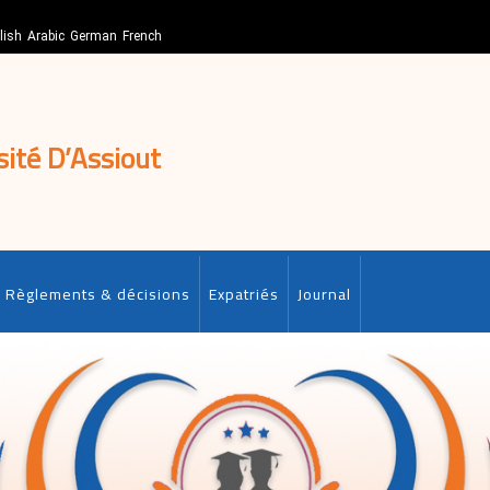
lish
Arabic
German
French
sité D’Assiout
Règlements & décisions
Expatriés
Journal