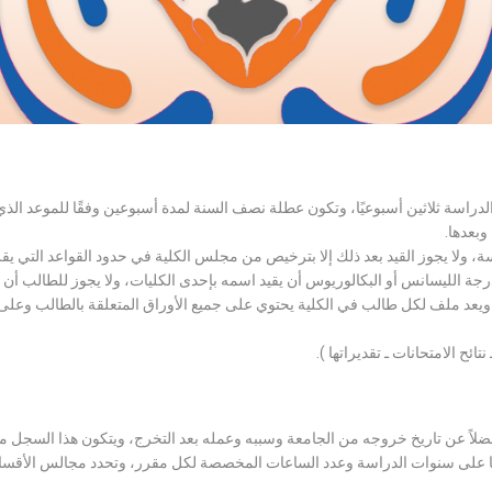
الدراسة ثلاثين أسبوعيًا، وتكون عطلة نصف السنة لمدة أسبوعين وفقًا للموعد ا
وبعدها.
اسة، ولا يجوز القيد بعد ذلك إلا بترخيص من مجلس الكلية في حدود القواعد التي ي
درجة الليسانس أو البكالوريوس أن يقيد اسمه بإحدى الكليات، ولا يجوز للطالب أن
، ويعد ملف لكل طالب في الكلية يحتوي على جميع الأوراق المتعلقة بالطالب وعلى
تائح الامتحانات ـ تقديراتها ).
لاً عن تاريخ خروجه من الجامعة وسببه وعمله بعد التخرج، ويتكون هذا السجل م
رراتها على سنوات الدراسة وعدد الساعات المخصصة لكل مقرر، وتحدد مجالس الأ