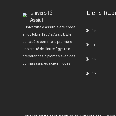
Liens Rap
Université
Assiut
L'Université d'Assiut a été créée
">
en octobre 1957 à Assiut. Elle
considère comme la première
">
université de Haute Égypte à
préparer des diplômés avec des
">
connaissances scientifiques.
">