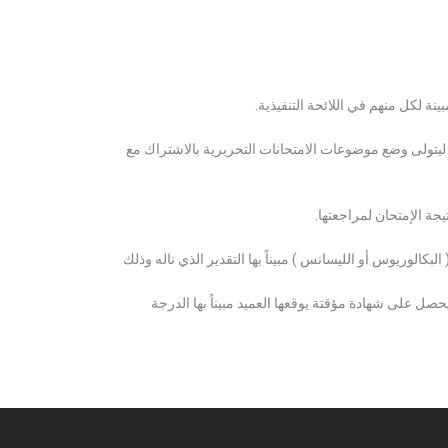
ة لكل منهم في اللائحة التنفيذية.
 ليتولى وضع موضوعات الامتحانات التحريرية بالاشتراك مع
ة الإمتحان لمراجعتها.
كالوريوس أو الليسانس ) مبيناً بها التقدير الذي ناله وذلك
 على شهادة مؤقتة يوقعها العميد مبيناً بها الدرجة