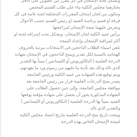
وتشكل لجنة الإمتحان في كل مقرر من عضوين على الأقل
يختارهما مجلس الكلية بناء على طلب القسم المختص.
وتتكون من لجان إمتحان المقررات المختلفة لجنة عامة في كل
فرقة او قسم برئاسة العميد او رئيس القسم حسب الأحوال
وتعرض عليهما نتيجة الإمتحان لمراجعتها.
يرأس عميد الكلية لجان الإمتحان، ويشكل تحت إشرافه لجنة او
أكثر لمراقبة الإمتحان وإعداد النتيجة.
تلعن اسماء الطلاب الناجحين فى الامتحانات مرتبة بالحروف
الهجائيه بالنسبة لكل تقدير ويمنح الناجحون في الإمتحان شهادة
الدرجة العلمية ( البكالوريوس أو الليسانس ) مبيناً بها التقدير
الذي ناله وذلك بعد تأدية ما عليهم من رسوم ورد ما بعهدتهم،
ويتم توقيع هذه الشهادة من عميد الكلية ورئيس الجامعة.
يصدر بمنح الدرجات العلمية قرار من رئيس الجامعة بعد
موافقة مجلس الجامعة، وإلى حين حصول الطالب على
الشهادة المذكورة يجوز أن يحصل على شهادة مؤقتة يوقعها
العميد مبيناً بها الدرجة العلمية ( البكالوريوس أو الليسانس )
والتقدير الذي ناله.
ويتحدد تاريخ منح الدرجة العلمية بتاريخ اعتماد مجلس الكلية
لنتيجة الإمتحان الخاص بهذه الدرجة.