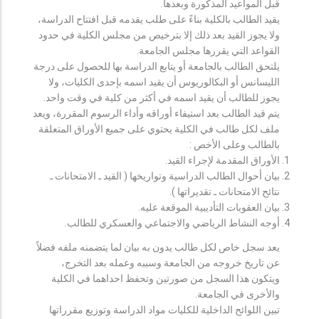
قبل المواعيد المذكورة وبعدها.
يقيد الطالب بالكلية بناءً على طلب يقدمه قبل افتتاح الدراسة،
ولا يجوز القيد بعد ذلك إلا بترخيص من مجلس الكلية في حدود
القواعد التي يقررها مجلس الجامعة.
يلتحق الطالب بالجامعة أو يتابع الدراسة بها للحصول على درجة
الليسانس أو البكالوريوس أن يقيد اسمه بإحدى الكليات، ولا
يجوز للطالب أن يقيد اسمه في أكثر من كلية في وقت واحد.
يتم قيد الطالب بعد استيفاء أوراقه وأداء الرسوم المقررة، ويعد
ملف لكل طالب في الكلية يحتوي على جميع الأوراق المتعلقة
بالطالب وعلى الأخص :
الأوراق المقدمة لإجراء القيد.
بيان أحوال الطالب الدراسية وتواريخها ( القيد ـ الامتحانات ـ
نتائح الامتحانات ـ تقديراتها ).
بيان العقوبات التأديبية الموقعة عليه.
أوجه النشاط الرياضي والاجتماعي والعسكري للطالب.
يعد سجل خاص لكل طالب يدون به بيان لما يتضمنه ملفه فضلاً
عن تاريخ خروجه من الجامعة وسببه وعمله بعد التخرج،
ويتكون هذا السجل من صورتين وتحفظ احداهما في الكلية
والأخرى في الجامعة.
تبين اللوائح الداخلية للكليات مواد الدراسة وتوزيع مقرراتها