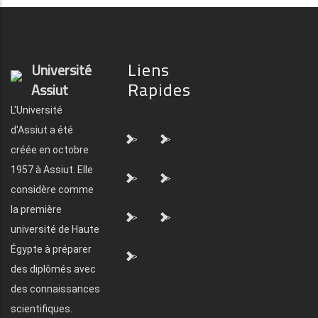
Liens
Université
Rapides
Assiut
L'Université
d'Assiut a été
">
">
créée en octobre
1957 à Assiut. Elle
">
">
considère comme
la première
">
">
université de Haute
Égypte à préparer
">
des diplômés avec
des connaissances
scientifiques.