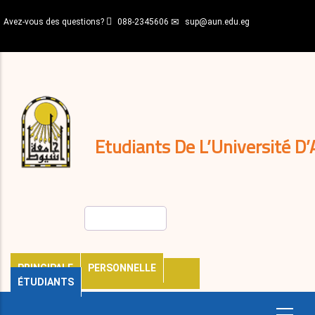
Aller
Avez-vous des questions?
088-2345606
sup@aun.edu.eg
au
contenu
N-
principal
Home
Règlements
&
décisions
Expatriés
Journal
Etudiants De L’Université D’
Rechercher
PRINCIPALE
PERSONNELLE
ÉTUDIANTS