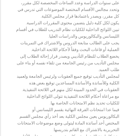
على سنوات الدراسة وعدد الساعات المخصصة لكل مقرر،
وتحدد مجالس الأقسام المختصة الموضوعات التي تدرس في
كل مقرر، ويصدر باعتمادها قرار مجلس الكلية.
يكون لكل كلية دليل يتضمن محتوى المقررات الدراسية.
تبين اللوائح الداخلية للكليات نظام التدريب للطلاب في أقسام
الليسانس والبكالوريوس والدراسات العليا.
يجب على الطالب متابعة الدروس والاشتراك في التمرينات
العملية أو قاعات البحث وفقاً لأحكام اللائحة الداخلية.
يخضع الطلاب للنظام التأديبي ويصدر قرار إحالة الطلاب إلى
مجلس التأديب من رئيس الجامعة من تلقاء نفسه أو بناء على
طلب العميد.
لمجلس التأديب توقيع جميع العقوبات ولرئيس الجامعة ولعميد
الكلية وللأساتذة والأساتذة المساعدين توقيع بعض هذه
العقوبات في الحدود المبينة لكل منهم في اللائحة التنفيذية.
مع مراعاة أحكام اللائحة التنفيذية تتولى اللوائح الداخلية
للكليات تحديد نظم الامتحانات الخاصة بها.
فيما عدا امتحانات الفرقة النهائية بقسم الليسانس أو
البكالوريوس يعين مجلس الكلية بعد أخذ رأي مجلس القسم
المختص أحد أساتذة المادة ليتولى وضع موضوعات الامتحانات
التحريرية بالاشتراك مع القائم بتدريسها.