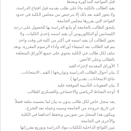
قبل المواعيد المذكورة وبعدها.
يقيد الطالب بالكلية بناءً على طلب يقدمه قبل افتتاح الدراسة،
ولا يجوز القيد بعد ذلك إلا بترخيص من مجلس الكلية في حدود
القواعد التي يقررها مجلس الجامعة.
يلتحق الطالب بالجامعة أو يتابع الدراسة بها للحصول على درجة
الليسانس أو البكالوريوس أن يقيد اسمه بإحدى الكليات، ولا
يجوز للطالب أن يقيد اسمه في أكثر من كلية في وقت واحد.
يتم قيد الطالب بعد استيفاء أوراقه وأداء الرسوم المقررة، ويعد
ملف لكل طالب في الكلية يحتوي على جميع الأوراق المتعلقة
بالطالب وعلى الأخص :
الأوراق المقدمة لإجراء القيد.
بيان أحوال الطالب الدراسية وتواريخها ( القيد ـ الامتحانات ـ
نتائح الامتحانات ـ تقديراتها ).
بيان العقوبات التأديبية الموقعة عليه.
أوجه النشاط الرياضي والاجتماعي والعسكري للطالب.
يعد سجل خاص لكل طالب يدون به بيان لما يتضمنه ملفه فضلاً
عن تاريخ خروجه من الجامعة وسببه وعمله بعد التخرج،
ويتكون هذا السجل من صورتين وتحفظ احداهما في الكلية
والأخرى في الجامعة.
تبين اللوائح الداخلية للكليات مواد الدراسة وتوزيع مقرراتها