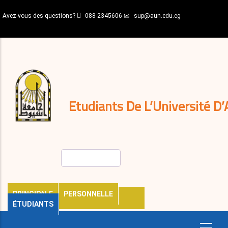
Aller
Avez-vous des questions?
088-2345606
sup@aun.edu.eg
au
contenu
N-
principal
Home
Règlements
&
décisions
Expatriés
Journal
Etudiants De L’Université D’
Rechercher
PRINCIPALE
PERSONNELLE
ÉTUDIANTS