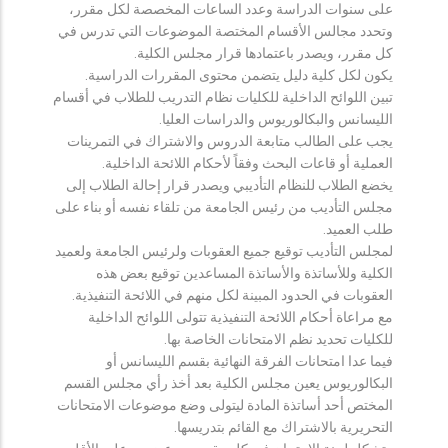
على سنوات الدراسة وعدد الساعات المخصصة لكل مقرر،
وتحدد مجالس الأقسام المختصة الموضوعات التي تدرس في
كل مقرر، ويصدر باعتمادها قرار مجلس الكلية.
يكون لكل كلية دليل يتضمن محتوى المقررات الدراسية.
تبين اللوائح الداخلية للكليات نظام التدريب للطلاب في أقسام
الليسانس والبكالوريوس والدراسات العليا.
يجب على الطالب متابعة الدروس والاشتراك في التمرينات
العملية أو قاعات البحث وفقاً لأحكام اللائحة الداخلية.
يخضع الطلاب للنظام التأديبي ويصدر قرار إحالة الطلاب إلى
مجلس التأديب من رئيس الجامعة من تلقاء نفسه أو بناء على
طلب العميد.
لمجلس التأديب توقيع جميع العقوبات ولرئيس الجامعة ولعميد
الكلية وللأساتذة والأساتذة المساعدين توقيع بعض هذه
العقوبات في الحدود المبينة لكل منهم في اللائحة التنفيذية.
مع مراعاة أحكام اللائحة التنفيذية تتولى اللوائح الداخلية
للكليات تحديد نظم الامتحانات الخاصة بها.
فيما عدا امتحانات الفرقة النهائية بقسم الليسانس أو
البكالوريوس يعين مجلس الكلية بعد أخذ رأي مجلس القسم
المختص أحد أساتذة المادة ليتولى وضع موضوعات الامتحانات
التحريرية بالاشتراك مع القائم بتدريسها.