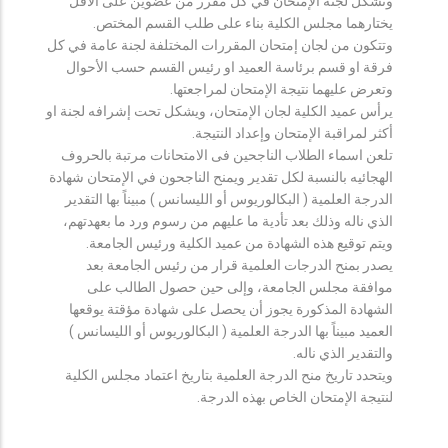
وتشكل لجنة الإمتحان في كل مقرر من عضوين على الأقل
يختارهما مجلس الكلية بناء على طلب القسم المختص.
وتتكون من لجان إمتحان المقررات المختلفة لجنة عامة في كل
فرقة او قسم برئاسة العميد او رئيس القسم حسب الأحوال
وتعرض عليهما نتيجة الإمتحان لمراجعتها.
يرأس عميد الكلية لجان الإمتحان، ويشكل تحت إشرافه لجنة او
أكثر لمراقبة الإمتحان وإعداد النتيجة.
تلعن اسماء الطلاب الناجحين فى الامتحانات مرتبة بالحروف
الهجائيه بالنسبة لكل تقدير ويمنح الناجحون في الإمتحان شهادة
الدرجة العلمية ( البكالوريوس أو الليسانس ) مبيناً بها التقدير
الذي ناله وذلك بعد تأدية ما عليهم من رسوم ورد ما بعهدتهم،
ويتم توقيع هذه الشهادة من عميد الكلية ورئيس الجامعة.
يصدر بمنح الدرجات العلمية قرار من رئيس الجامعة بعد
موافقة مجلس الجامعة، وإلى حين حصول الطالب على
الشهادة المذكورة يجوز أن يحصل على شهادة مؤقتة يوقعها
العميد مبيناً بها الدرجة العلمية ( البكالوريوس أو الليسانس )
والتقدير الذي ناله.
ويتحدد تاريخ منح الدرجة العلمية بتاريخ اعتماد مجلس الكلية
لنتيجة الإمتحان الخاص بهذه الدرجة.