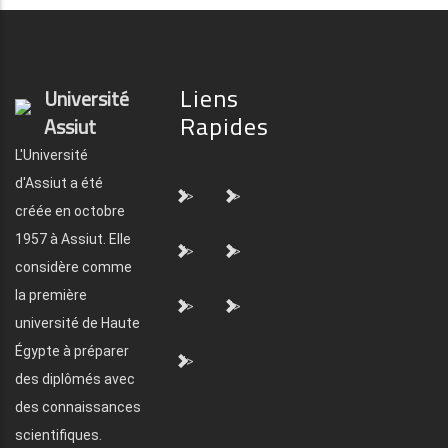
Liens
Université
Rapides
Assiut
L'Université
d'Assiut a été
">
">
créée en octobre
1957 à Assiut. Elle
">
">
considère comme
la première
">
">
université de Haute
Égypte à préparer
">
des diplômés avec
des connaissances
scientifiques.