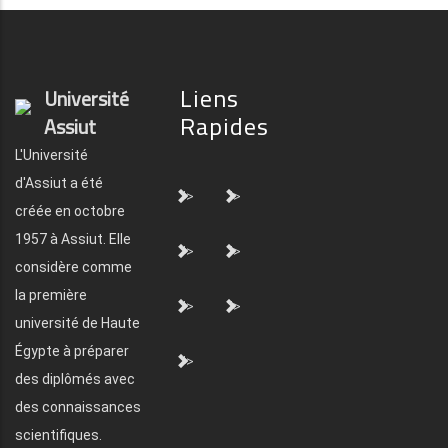
Liens
Université
Rapides
Assiut
L'Université
d'Assiut a été
">
">
créée en octobre
1957 à Assiut. Elle
">
">
considère comme
la première
">
">
université de Haute
Égypte à préparer
">
des diplômés avec
des connaissances
scientifiques.