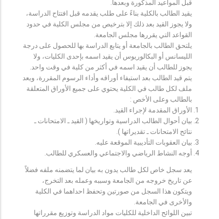
قبل المواعيد المذكورة وبعدها.
يقيد الطالب بالكلية بناءً على طلب يقدمه قبل افتتاح الدراسة،
ولا يجوز القيد بعد ذلك إلا بترخيص من مجلس الكلية في حدود
القواعد التي يقررها مجلس الجامعة.
يلتحق الطالب بالجامعة أو يتابع الدراسة بها للحصول على درجة
الليسانس أو البكالوريوس أن يقيد اسمه بإحدى الكليات، ولا
يجوز للطالب أن يقيد اسمه في أكثر من كلية في وقت واحد.
يتم قيد الطالب بعد استيفاء أوراقه وأداء الرسوم المقررة، ويعد
ملف لكل طالب في الكلية يحتوي على جميع الأوراق المتعلقة
بالطالب وعلى الأخص :
الأوراق المقدمة لإجراء القيد.
بيان أحوال الطالب الدراسية وتواريخها ( القيد ـ الامتحانات ـ
نتائح الامتحانات ـ تقديراتها ).
بيان العقوبات التأديبية الموقعة عليه.
أوجه النشاط الرياضي والاجتماعي والعسكري للطالب.
يعد سجل خاص لكل طالب يدون به بيان لما يتضمنه ملفه فضلاً
عن تاريخ خروجه من الجامعة وسببه وعمله بعد التخرج،
ويتكون هذا السجل من صورتين وتحفظ احداهما في الكلية
والأخرى في الجامعة.
تبين اللوائح الداخلية للكليات مواد الدراسة وتوزيع مقرراتها