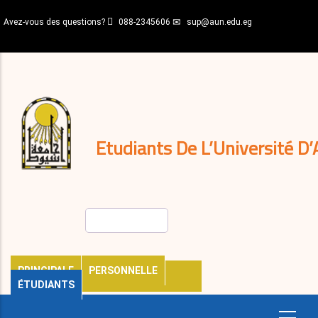
Aller
Avez-vous des questions?
088-2345606
sup@aun.edu.eg
au
contenu
N-
principal
Home
Règlements
&
décisions
Expatriés
Journal
Etudiants De L’Université D’
Rechercher
PRINCIPALE
PERSONNELLE
ÉTUDIANTS