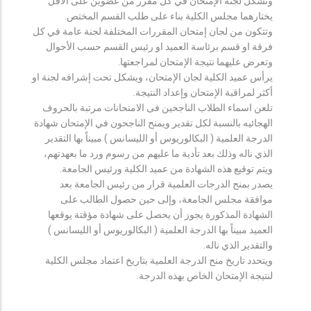
وتشكل لجنة الإمتحان في كل مقرر من عضوين على الأقل
يختارهما مجلس الكلية بناء على طلب القسم المختص.
وتتكون من لجان إمتحان المقررات المختلفة لجنة عامة في كل
فرقة او قسم برئاسة العميد او رئيس القسم حسب الأحوال
وتعرض عليهما نتيجة الإمتحان لمراجعتها.
يرأس عميد الكلية لجان الإمتحان، ويشكل تحت إشرافه لجنة او
أكثر لمراقبة الإمتحان وإعداد النتيجة.
تلعن اسماء الطلاب الناجحين فى الامتحانات مرتبة بالحروف
الهجائيه بالنسبة لكل تقدير ويمنح الناجحون في الإمتحان شهادة
الدرجة العلمية ( البكالوريوس أو الليسانس ) مبيناً بها التقدير
الذي ناله وذلك بعد تأدية ما عليهم من رسوم ورد ما بعهدتهم،
ويتم توقيع هذه الشهادة من عميد الكلية ورئيس الجامعة.
يصدر بمنح الدرجات العلمية قرار من رئيس الجامعة بعد
موافقة مجلس الجامعة، وإلى حين حصول الطالب على
الشهادة المذكورة يجوز أن يحصل على شهادة مؤقتة يوقعها
العميد مبيناً بها الدرجة العلمية ( البكالوريوس أو الليسانس )
والتقدير الذي ناله.
ويتحدد تاريخ منح الدرجة العلمية بتاريخ اعتماد مجلس الكلية
لنتيجة الإمتحان الخاص بهذه الدرجة.