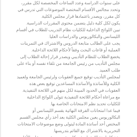
على سنوات الدراسة وعدد الساعات المخصصة لكل مقرر،
وتحدد مجالس الأقسام المختصة الموضوعات التي تدرس في
كل مقرر، ويصدر باعتمادها قرار مجلس الكلية.
يكون لكل كلية دليل يتضمن محتوى المقررات الدراسية.
تبين اللوائح الداخلية للكليات نظام التدريب للطلاب في أقسام
الليسانس والبكالوريوس والدراسات العليا.
يجب على الطالب متابعة الدروس والاشتراك في التمرينات
العملية أو قاعات البحث وفقاً لأحكام اللائحة الداخلية.
يخضع الطلاب للنظام التأديبي ويصدر قرار إحالة الطلاب إلى
مجلس التأديب من رئيس الجامعة من تلقاء نفسه أو بناء على
طلب العميد.
لمجلس التأديب توقيع جميع العقوبات ولرئيس الجامعة ولعميد
الكلية وللأساتذة والأساتذة المساعدين توقيع بعض هذه
العقوبات في الحدود المبينة لكل منهم في اللائحة التنفيذية.
مع مراعاة أحكام اللائحة التنفيذية تتولى اللوائح الداخلية
للكليات تحديد نظم الامتحانات الخاصة بها.
فيما عدا امتحانات الفرقة النهائية بقسم الليسانس أو
البكالوريوس يعين مجلس الكلية بعد أخذ رأي مجلس القسم
المختص أحد أساتذة المادة ليتولى وضع موضوعات الامتحانات
التحريرية بالاشتراك مع القائم بتدريسها.