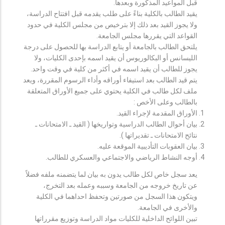
قبل المواعيد المذكورة وبعدها.
يقيد الطالب بالكلية بناءً على طلب يقدمه قبل افتتاح الدراسة،
ولا يجوز القيد بعد ذلك إلا بترخيص من مجلس الكلية في حدود
القواعد التي يقررها مجلس الجامعة.
يلتحق الطالب بالجامعة أو يتابع الدراسة بها للحصول على درجة
الليسانس أو البكالوريوس أن يقيد اسمه بإحدى الكليات، ولا
يجوز للطالب أن يقيد اسمه في أكثر من كلية في وقت واحد.
يتم قيد الطالب بعد استيفاء أوراقه وأداء الرسوم المقررة، ويعد
ملف لكل طالب في الكلية يحتوي على جميع الأوراق المتعلقة
بالطالب وعلى الأخص :
الأوراق المقدمة لإجراء القيد.
بيان أحوال الطالب الدراسية وتواريخها ( القيد ـ الامتحانات ـ
نتائح الامتحانات ـ تقديراتها ).
بيان العقوبات التأديبية الموقعة عليه.
أوجه النشاط الرياضي والاجتماعي والعسكري للطالب.
يعد سجل خاص لكل طالب يدون به بيان لما يتضمنه ملفه فضلاً
عن تاريخ خروجه من الجامعة وسببه وعمله بعد التخرج،
ويتكون هذا السجل من صورتين وتحفظ احداهما في الكلية
والأخرى في الجامعة.
تبين اللوائح الداخلية للكليات مواد الدراسة وتوزيع مقرراتها