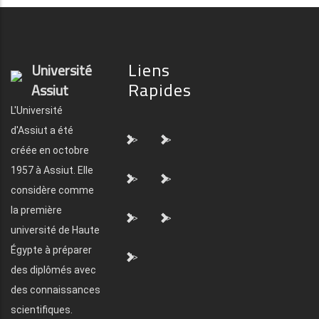
Liens
Université
Rapides
Assiut
L'Université
d'Assiut a été
">
">
créée en octobre
1957 à Assiut. Elle
">
">
considère comme
la première
">
">
université de Haute
Égypte à préparer
">
des diplômés avec
des connaissances
scientifiques.