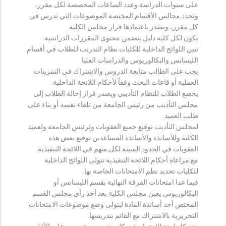
على سنوات الدراسة وعدد الساعات المخصصة لكل مقرر،
وتحدد مجالس الأقسام المختصة الموضوعات التي تدرس في
كل مقرر، ويصدر باعتمادها قرار مجلس الكلية.
يكون لكل كلية دليل يتضمن محتوى المقررات الدراسية.
تبين اللوائح الداخلية للكليات نظام التدريب للطلاب في أقسام
الليسانس والبكالوريوس والدراسات العليا.
يجب على الطالب متابعة الدروس والاشتراك في التمرينات
العملية أو قاعات البحث وفقاً لأحكام اللائحة الداخلية.
يخضع الطلاب للنظام التأديبي ويصدر قرار إحالة الطلاب إلى
مجلس التأديب من رئيس الجامعة من تلقاء نفسه أو بناء على
طلب العميد.
لمجلس التأديب توقيع جميع العقوبات ولرئيس الجامعة ولعميد
الكلية وللأساتذة والأساتذة المساعدين توقيع بعض هذه
العقوبات في الحدود المبينة لكل منهم في اللائحة التنفيذية.
مع مراعاة أحكام اللائحة التنفيذية تتولى اللوائح الداخلية
للكليات تحديد نظم الامتحانات الخاصة بها.
فيما عدا امتحانات الفرقة النهائية بقسم الليسانس أو
البكالوريوس يعين مجلس الكلية بعد أخذ رأي مجلس القسم
المختص أحد أساتذة المادة ليتولى وضع موضوعات الامتحانات
التحريرية بالاشتراك مع القائم بتدريسها.