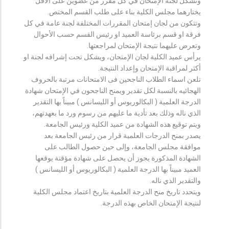
وتشكل لجنة الإمتحان في كل مقرر من عضوين على الأقل
يختارهما مجلس الكلية بناء على طلب القسم المختص.
وتتكون من لجان إمتحان المقررات المختلفة لجنة عامة في كل
فرقة او قسم برئاسة العميد او رئيس القسم حسب الأحوال
وتعرض عليهما نتيجة الإمتحان لمراجعتها.
يرأس عميد الكلية لجان الإمتحان، ويشكل تحت إشرافه لجنة او
أكثر لمراقبة الإمتحان وإعداد النتيجة.
تلعن اسماء الطلاب الناجحين فى الامتحانات مرتبة بالحروف
الهجائيه بالنسبة لكل تقدير ويمنح الناجحون في الإمتحان شهادة
الدرجة العلمية ( البكالوريوس أو الليسانس ) مبيناً بها التقدير
الذي ناله وذلك بعد تأدية ما عليهم من رسوم ورد ما بعهدتهم،
ويتم توقيع هذه الشهادة من عميد الكلية ورئيس الجامعة.
يصدر بمنح الدرجات العلمية قرار من رئيس الجامعة بعد
موافقة مجلس الجامعة، وإلى حين حصول الطالب على
الشهادة المذكورة يجوز أن يحصل على شهادة مؤقتة يوقعها
العميد مبيناً بها الدرجة العلمية ( البكالوريوس أو الليسانس )
والتقدير الذي ناله.
ويتحدد تاريخ منح الدرجة العلمية بتاريخ اعتماد مجلس الكلية
لنتيجة الإمتحان الخاص بهذه الدرجة.