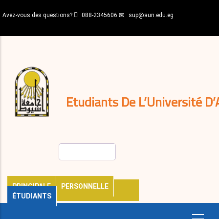
Aller
Avez-vous des questions?
088-2345606
sup@aun.edu.eg
au
contenu
N-
principal
Home
Règlements
&
décisions
Expatriés
Journal
Etudiants De L’Université D’
Rechercher
PRINCIPALE
PERSONNELLE
ÉTUDIANTS