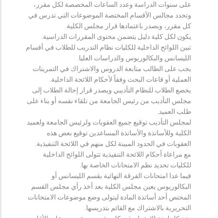
على سنوات الدراسة وعدد الساعات المخصصة لكل مقرر،
وتحدد مجالس الأقسام المختصة الموضوعات التي تدرس في
كل مقرر، ويصدر باعتمادها قرار مجلس الكلية.
يكون لكل كلية دليل يتضمن محتوى المقررات الدراسية.
تبين اللوائح الداخلية للكليات نظام التدريب للطلاب في أقسام
الليسانس والبكالوريوس والدراسات العليا.
يجب على الطالب متابعة الدروس والاشتراك في التمرينات
العملية أو قاعات البحث وفقاً لأحكام اللائحة الداخلية.
يخضع الطلاب للنظام التأديبي ويصدر قرار إحالة الطلاب إلى
مجلس التأديب من رئيس الجامعة من تلقاء نفسه أو بناء على
طلب العميد.
لمجلس التأديب توقيع جميع العقوبات ولرئيس الجامعة ولعميد
الكلية وللأساتذة والأساتذة المساعدين توقيع بعض هذه
العقوبات في الحدود المبينة لكل منهم في اللائحة التنفيذية.
مع مراعاة أحكام اللائحة التنفيذية تتولى اللوائح الداخلية
للكليات تحديد نظم الامتحانات الخاصة بها.
فيما عدا امتحانات الفرقة النهائية بقسم الليسانس أو
البكالوريوس يعين مجلس الكلية بعد أخذ رأي مجلس القسم
المختص أحد أساتذة المادة ليتولى وضع موضوعات الامتحانات
التحريرية بالاشتراك مع القائم بتدريسها.