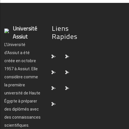
Liens
Université
Rapides
Assiut
L'Université
d'Assiut a été
">
">
créée en octobre
1957 à Assiut. Elle
">
">
considère comme
la première
">
">
université de Haute
Égypte à préparer
">
des diplômés avec
des connaissances
scientifiques.