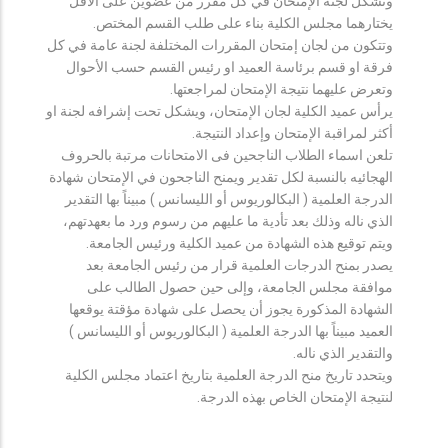
وتشكل لجنة الإمتحان في كل مقرر من عضوين على الأقل
يختارهما مجلس الكلية بناء على طلب القسم المختص.
وتتكون من لجان إمتحان المقررات المختلفة لجنة عامة في كل
فرقة او قسم برئاسة العميد او رئيس القسم حسب الأحوال
وتعرض عليهما نتيجة الإمتحان لمراجعتها.
يرأس عميد الكلية لجان الإمتحان، ويشكل تحت إشرافه لجنة او
أكثر لمراقبة الإمتحان وإعداد النتيجة.
تلعن اسماء الطلاب الناجحين فى الامتحانات مرتبة بالحروف
الهجائيه بالنسبة لكل تقدير ويمنح الناجحون في الإمتحان شهادة
الدرجة العلمية ( البكالوريوس أو الليسانس ) مبيناً بها التقدير
الذي ناله وذلك بعد تأدية ما عليهم من رسوم ورد ما بعهدتهم،
ويتم توقيع هذه الشهادة من عميد الكلية ورئيس الجامعة.
يصدر بمنح الدرجات العلمية قرار من رئيس الجامعة بعد
موافقة مجلس الجامعة، وإلى حين حصول الطالب على
الشهادة المذكورة يجوز أن يحصل على شهادة مؤقتة يوقعها
العميد مبيناً بها الدرجة العلمية ( البكالوريوس أو الليسانس )
والتقدير الذي ناله.
ويتحدد تاريخ منح الدرجة العلمية بتاريخ اعتماد مجلس الكلية
لنتيجة الإمتحان الخاص بهذه الدرجة.