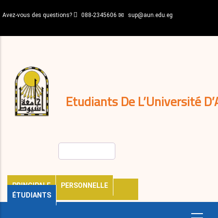
Aller
Avez-vous des questions?
088-2345606
sup@aun.edu.eg
au
contenu
N-
principal
Home
Règlements
&
décisions
Expatriés
Journal
Etudiants De L’Université D’
Rechercher
PRINCIPALE
PERSONNELLE
ÉTUDIANTS