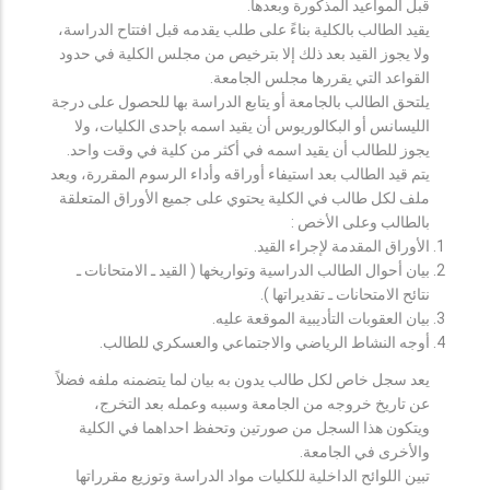
قبل المواعيد المذكورة وبعدها.
يقيد الطالب بالكلية بناءً على طلب يقدمه قبل افتتاح الدراسة،
ولا يجوز القيد بعد ذلك إلا بترخيص من مجلس الكلية في حدود
القواعد التي يقررها مجلس الجامعة.
يلتحق الطالب بالجامعة أو يتابع الدراسة بها للحصول على درجة
الليسانس أو البكالوريوس أن يقيد اسمه بإحدى الكليات، ولا
يجوز للطالب أن يقيد اسمه في أكثر من كلية في وقت واحد.
يتم قيد الطالب بعد استيفاء أوراقه وأداء الرسوم المقررة، ويعد
ملف لكل طالب في الكلية يحتوي على جميع الأوراق المتعلقة
بالطالب وعلى الأخص :
الأوراق المقدمة لإجراء القيد.
بيان أحوال الطالب الدراسية وتواريخها ( القيد ـ الامتحانات ـ
نتائح الامتحانات ـ تقديراتها ).
بيان العقوبات التأديبية الموقعة عليه.
أوجه النشاط الرياضي والاجتماعي والعسكري للطالب.
يعد سجل خاص لكل طالب يدون به بيان لما يتضمنه ملفه فضلاً
عن تاريخ خروجه من الجامعة وسببه وعمله بعد التخرج،
ويتكون هذا السجل من صورتين وتحفظ احداهما في الكلية
والأخرى في الجامعة.
تبين اللوائح الداخلية للكليات مواد الدراسة وتوزيع مقرراتها