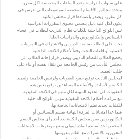
على سنوات الدراسة وعدد الساعات المخصصة لكل مقرر،
وتحدد مجالس الأقسام المختصة الموضوعات التي تدرس في
كل مقرر، ويصدر باعتمادها قرار مجلس الكلية.
يكون لكل كلية دليل يتضمن محتوى المقررات الدراسية.
تبين اللوائح الداخلية للكليات نظام التدريب للطلاب في أقسام
الليسانس والبكالوريوس والدراسات العليا.
يجب على الطالب متابعة الدروس والاشتراك في التمرينات
العملية أو قاعات البحث وفقاً لأحكام اللائحة الداخلية.
يخضع الطلاب للنظام التأديبي ويصدر قرار إحالة الطلاب إلى
مجلس التأديب من رئيس الجامعة من تلقاء نفسه أو بناء على
طلب العميد.
لمجلس التأديب توقيع جميع العقوبات ولرئيس الجامعة ولعميد
الكلية وللأساتذة والأساتذة المساعدين توقيع بعض هذه
العقوبات في الحدود المبينة لكل منهم في اللائحة التنفيذية.
مع مراعاة أحكام اللائحة التنفيذية تتولى اللوائح الداخلية
للكليات تحديد نظم الامتحانات الخاصة بها.
فيما عدا امتحانات الفرقة النهائية بقسم الليسانس أو
البكالوريوس يعين مجلس الكلية بعد أخذ رأي مجلس القسم
المختص أحد أساتذة المادة ليتولى وضع موضوعات الامتحانات
التحريرية بالاشتراك مع القائم بتدريسها.