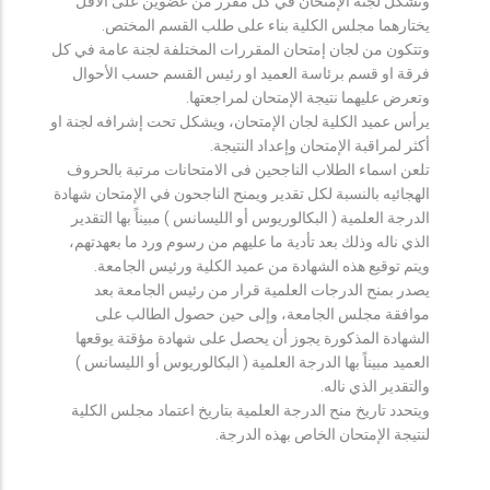
وتشكل لجنة الإمتحان في كل مقرر من عضوين على الأقل
يختارهما مجلس الكلية بناء على طلب القسم المختص.
وتتكون من لجان إمتحان المقررات المختلفة لجنة عامة في كل
فرقة او قسم برئاسة العميد او رئيس القسم حسب الأحوال
وتعرض عليهما نتيجة الإمتحان لمراجعتها.
يرأس عميد الكلية لجان الإمتحان، ويشكل تحت إشرافه لجنة او
أكثر لمراقبة الإمتحان وإعداد النتيجة.
تلعن اسماء الطلاب الناجحين فى الامتحانات مرتبة بالحروف
الهجائيه بالنسبة لكل تقدير ويمنح الناجحون في الإمتحان شهادة
الدرجة العلمية ( البكالوريوس أو الليسانس ) مبيناً بها التقدير
الذي ناله وذلك بعد تأدية ما عليهم من رسوم ورد ما بعهدتهم،
ويتم توقيع هذه الشهادة من عميد الكلية ورئيس الجامعة.
يصدر بمنح الدرجات العلمية قرار من رئيس الجامعة بعد
موافقة مجلس الجامعة، وإلى حين حصول الطالب على
الشهادة المذكورة يجوز أن يحصل على شهادة مؤقتة يوقعها
العميد مبيناً بها الدرجة العلمية ( البكالوريوس أو الليسانس )
والتقدير الذي ناله.
ويتحدد تاريخ منح الدرجة العلمية بتاريخ اعتماد مجلس الكلية
لنتيجة الإمتحان الخاص بهذه الدرجة.