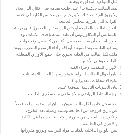
قبل المواعيد المذكورة وبعدها.
يقيد الطالب بالكلية بناءً على طلب يقدمه قبل افتتاح الدراسة،
ولا يجوز القيد بعد ذلك إلا بترخيص من مجلس الكلية في حدود
القواعد التي يقررها مجلس الجامعة.
يلتحق الطالب بالجامعة أو يتابع الدراسة بها للحصول على درجة
الليسانس أو البكالوريوس أن يقيد اسمه بإحدى الكليات، ولا
يجوز للطالب أن يقيد اسمه في أكثر من كلية في وقت واحد.
يتم قيد الطالب بعد استيفاء أوراقه وأداء الرسوم المقررة، ويعد
ملف لكل طالب في الكلية يحتوي على جميع الأوراق المتعلقة
بالطالب وعلى الأخص :
الأوراق المقدمة لإجراء القيد.
بيان أحوال الطالب الدراسية وتواريخها ( القيد ـ الامتحانات ـ
نتائح الامتحانات ـ تقديراتها ).
بيان العقوبات التأديبية الموقعة عليه.
أوجه النشاط الرياضي والاجتماعي والعسكري للطالب.
يعد سجل خاص لكل طالب يدون به بيان لما يتضمنه ملفه فضلاً
عن تاريخ خروجه من الجامعة وسببه وعمله بعد التخرج،
ويتكون هذا السجل من صورتين وتحفظ احداهما في الكلية
والأخرى في الجامعة.
تبين اللوائح الداخلية للكليات مواد الدراسة وتوزيع مقرراتها