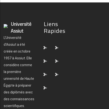
Liens
Université
Rapides
Assiut
L'Université
d'Assiut a été
">
">
créée en octobre
1957 à Assiut. Elle
">
">
considère comme
la première
">
">
université de Haute
Égypte à préparer
">
des diplômés avec
des connaissances
scientifiques.