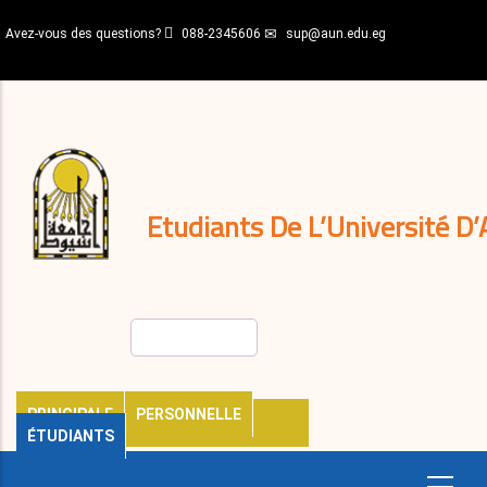
Aller
Avez-vous des questions?
088-2345606
sup@aun.edu.eg
au
contenu
N-
principal
Home
Règlements
&
décisions
Expatriés
Journal
Etudiants De L’Université D’
Rechercher
PRINCIPALE
PERSONNELLE
ÉTUDIANTS