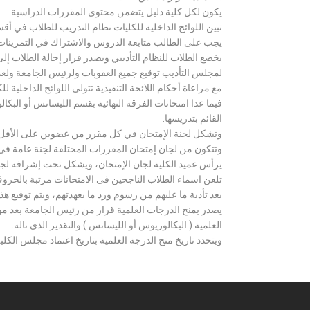
يكون لكل كلية دليل يتضمن محتوى المقررات الدراسية.
تبين اللوائح الداخلية للكليات نظام التدريب للطلاب في أق
يجب على الطالب متابعة الدروس والاشتراك في التمرينات الع
يخضع الطلاب للنظام التأديبي ويصدر قرار إحالة الطلاب إ
لمجلس التأديب توقيع جميع العقوبات ولرئيس الجامعة ولعميد
مع مراعاة أحكام اللائحة التنفيذية تتولى اللوائح الداخلية ل
فيما عدا امتحانات الفرقة النهائية بقسم الليسانس أو ال
القائم بتدريسها.
وتشكل لجنة الإمتحان في كل مقرر من عضوين على الأقل 
وتتكون من لجان إمتحان المقررات المختلفة لجنة عامة في
يرأس عميد الكلية لجان الإمتحان، ويشكل تحت إشرافه لجنة ا
تلعن اسماء الطلاب الناجحين فى الامتحانات مرتبة بالحروف ال
بعد تأدية ما عليهم من رسوم ورد ما بعهدتهم، ويتم توقيع ه
يصدر بمنح الدرجات العلمية قرار من رئيس الجامعة بعد مو
العلمية ( البكالوريوس أو الليسانس ) والتقدير الذي ناله.
ويتحدد تاريخ منح الدرجة العلمية بتاريخ اعتماد مجلس الكلية