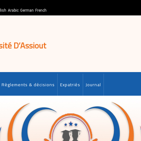
lish
Arabic
German
French
sité D’Assiout
Règlements & décisions
Expatriés
Journal