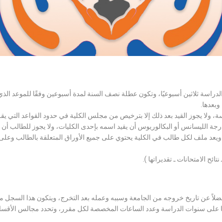
الدراسة ثلاثين أسبوعيًا، وتكون عطلة نصف السنة لمدة أسبوعين وفقًا للموعد ا
وبعدها.
اسة، ولا يجوز القيد بعد ذلك إلا بترخيص من مجلس الكلية في حدود القواعد التي ي
درجة الليسانس أو البكالوريوس أن يقيد اسمه بإحدى الكليات، ولا يجوز للطالب أن
، ويعد ملف لكل طالب في الكلية يحتوي على جميع الأوراق المتعلقة بالطالب وعلى
تائح الامتحانات ـ تقديراتها ).
لاً عن تاريخ خروجه من الجامعة وسببه وعمله بعد التخرج، ويتكون هذا السجل م
رراتها على سنوات الدراسة وعدد الساعات المخصصة لكل مقرر، وتحدد مجالس الأ