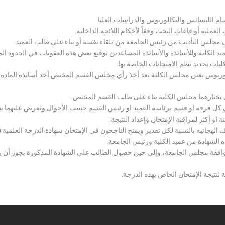
سام الليسانس والبكالوريوس والدراسات العليا.
ملية أو قاعات البحث وفقاً لأحكام اللائحة الداخلية.
لى مجلس التأديب من رئيس الجامعة من تلقاء نفسه أو بناء على طلب العميد.
 الكلية وللأساتذة والأساتذة المساعدين توقيع بعض هذه العقوبات في الحدود المبين
لكليات تحديد نظم الامتحانات الخاصة بها.
بكالوريوس يعين مجلس الكلية بعد أخذ رأي مجلس القسم المختص أحد أساتذة المادة
يختارهما مجلس الكلية بناء على طلب القسم المختص.
 كل فرقة او قسم برئاسة العميد او رئيس القسم حسب الأحوال وتعرض عليهما نتيج
و أكثر لمراقبة الإمتحان وإعداد النتيجة.
هجائيه بالنسبة لكل تقدير ويمنح الناجحون في الإمتحان شهادة الدرجة العلمية ( الب
ذه الشهادة من عميد الكلية ورئيس الجامعة.
افقة مجلس الجامعة، وإلى حين حصول الطالب على الشهادة المذكورة يجوز أن يحصل
 لنتيجة الإمتحان الخاص بهذه الدرجة.