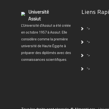
Liens Rap
Université
Assiut
L'Université d'Assiut a été créée
">
en octobre 1957 à Assiut. Elle
considère comme la première
">
université de Haute Égypte à
préparer des diplômés avec des
">
connaissances scientifiques.
">