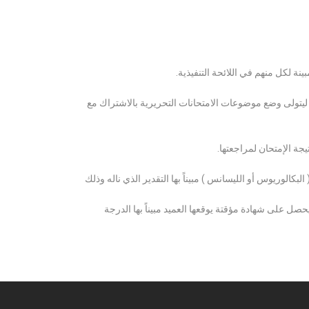
ة لكل منهم في اللائحة التنفيذية.
 ليتولى وضع موضوعات الامتحانات التحريرية بالاشتراك مع
ة الإمتحان لمراجعتها.
كالوريوس أو الليسانس ) مبيناً بها التقدير الذي ناله وذلك
 على شهادة مؤقتة يوقعها العميد مبيناً بها الدرجة