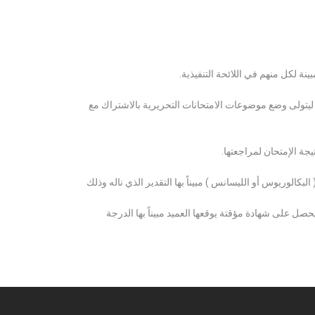
ة لكل منهم في اللائحة التنفيذية.
 ليتولى وضع موضوعات الامتحانات التحريرية بالاشتراك مع
ة الإمتحان لمراجعتها.
كالوريوس أو الليسانس ) مبيناً بها التقدير الذي ناله وذلك
 على شهادة مؤقتة يوقعها العميد مبيناً بها الدرجة