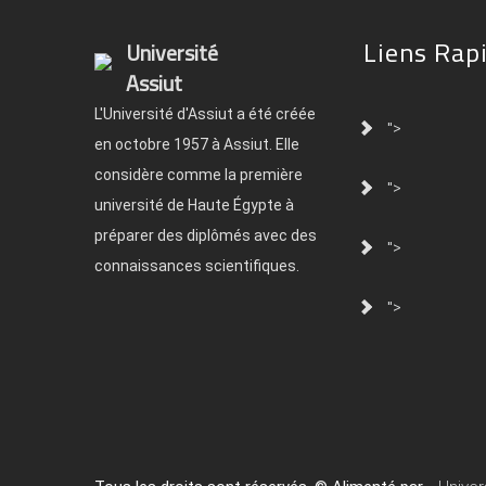
Liens Rap
Université
Assiut
L'Université d'Assiut a été créée
">
en octobre 1957 à Assiut. Elle
considère comme la première
">
université de Haute Égypte à
préparer des diplômés avec des
">
connaissances scientifiques.
">