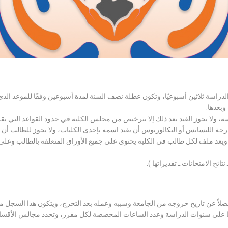
الدراسة ثلاثين أسبوعيًا، وتكون عطلة نصف السنة لمدة أسبوعين وفقًا للموعد ا
وبعدها.
اسة، ولا يجوز القيد بعد ذلك إلا بترخيص من مجلس الكلية في حدود القواعد التي ي
درجة الليسانس أو البكالوريوس أن يقيد اسمه بإحدى الكليات، ولا يجوز للطالب أن
، ويعد ملف لكل طالب في الكلية يحتوي على جميع الأوراق المتعلقة بالطالب وعلى
تائح الامتحانات ـ تقديراتها ).
لاً عن تاريخ خروجه من الجامعة وسببه وعمله بعد التخرج، ويتكون هذا السجل م
رراتها على سنوات الدراسة وعدد الساعات المخصصة لكل مقرر، وتحدد مجالس الأ