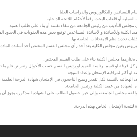
سام الليسانس والبكالوريوس والدراسات العليا.
ملية أو قاعات البحث وفقاً لأحكام اللائحة الداخلية.
لى مجلس التأديب من رئيس الجامعة من تلقاء نفسه أو بناء على طلب العميد.
 الكلية وللأساتذة والأساتذة المساعدين توقيع بعض هذه العقوبات في الحدود المبين
لكليات تحديد نظم الامتحانات الخاصة بها.
بكالوريوس يعين مجلس الكلية بعد أخذ رأي مجلس القسم المختص أحد أساتذة المادة
يختارهما مجلس الكلية بناء على طلب القسم المختص.
 كل فرقة او قسم برئاسة العميد او رئيس القسم حسب الأحوال وتعرض عليهما نتيج
و أكثر لمراقبة الإمتحان وإعداد النتيجة.
هجائيه بالنسبة لكل تقدير ويمنح الناجحون في الإمتحان شهادة الدرجة العلمية ( الب
ذه الشهادة من عميد الكلية ورئيس الجامعة.
افقة مجلس الجامعة، وإلى حين حصول الطالب على الشهادة المذكورة يجوز أن يحصل
 لنتيجة الإمتحان الخاص بهذه الدرجة.