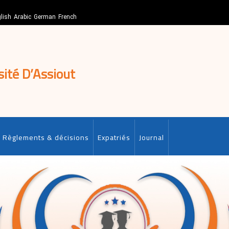
lish
Arabic
German
French
sité D’Assiout
Règlements & décisions
Expatriés
Journal