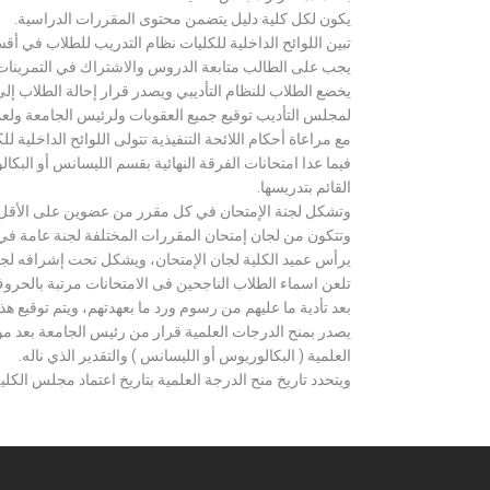
يكون لكل كلية دليل يتضمن محتوى المقررات الدراسية.
تبين اللوائح الداخلية للكليات نظام التدريب للطلاب في أق
يجب على الطالب متابعة الدروس والاشتراك في التمرينات الع
يخضع الطلاب للنظام التأديبي ويصدر قرار إحالة الطلاب إ
لمجلس التأديب توقيع جميع العقوبات ولرئيس الجامعة ولعميد
مع مراعاة أحكام اللائحة التنفيذية تتولى اللوائح الداخلية ل
فيما عدا امتحانات الفرقة النهائية بقسم الليسانس أو ال
القائم بتدريسها.
وتشكل لجنة الإمتحان في كل مقرر من عضوين على الأقل 
وتتكون من لجان إمتحان المقررات المختلفة لجنة عامة في
يرأس عميد الكلية لجان الإمتحان، ويشكل تحت إشرافه لجنة ا
تلعن اسماء الطلاب الناجحين فى الامتحانات مرتبة بالحروف ال
بعد تأدية ما عليهم من رسوم ورد ما بعهدتهم، ويتم توقيع ه
يصدر بمنح الدرجات العلمية قرار من رئيس الجامعة بعد مو
العلمية ( البكالوريوس أو الليسانس ) والتقدير الذي ناله.
ويتحدد تاريخ منح الدرجة العلمية بتاريخ اعتماد مجلس الكلية