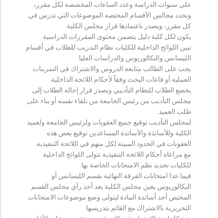
على سنوات الدراسة وعدد الساعات المخصصة لكل مقرر،
وتحدد مجالس الأقسام المختصة الموضوعات التي تدرس في
كل مقرر، ويصدر باعتمادها قرار مجلس الكلية.
يكون لكل كلية دليل يتضمن محتوى المقررات الدراسية.
تبين اللوائح الداخلية للكليات نظام التدريب للطلاب في أقسام
الليسانس والبكالوريوس والدراسات العليا.
يجب على الطالب متابعة الدروس والاشتراك في التمرينات
العملية أو قاعات البحث وفقاً لأحكام اللائحة الداخلية.
يخضع الطلاب للنظام التأديبي ويصدر قرار إحالة الطلاب إلى
مجلس التأديب من رئيس الجامعة من تلقاء نفسه أو بناء على
طلب العميد.
لمجلس التأديب توقيع جميع العقوبات ولرئيس الجامعة ولعميد
الكلية وللأساتذة والأساتذة المساعدين توقيع بعض هذه
العقوبات في الحدود المبينة لكل منهم في اللائحة التنفيذية.
مع مراعاة أحكام اللائحة التنفيذية تتولى اللوائح الداخلية
للكليات تحديد نظم الامتحانات الخاصة بها.
فيما عدا امتحانات الفرقة النهائية بقسم الليسانس أو
البكالوريوس يعين مجلس الكلية بعد أخذ رأي مجلس القسم
المختص أحد أساتذة المادة ليتولى وضع موضوعات الامتحانات
التحريرية بالاشتراك مع القائم بتدريسها.