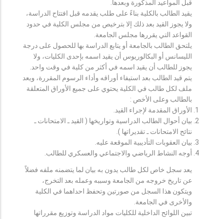
قبل المواعيد المذكورة وبعدها.
يقيد الطالب بالكلية بناءً على طلب يقدمه قبل افتتاح الدراسة،
ولا يجوز القيد بعد ذلك إلا بترخيص من مجلس الكلية في حدود
القواعد التي يقررها مجلس الجامعة.
يلتحق الطالب بالجامعة أو يتابع الدراسة بها للحصول على درجة
الليسانس أو البكالوريوس أن يقيد اسمه بإحدى الكليات، ولا
يجوز للطالب أن يقيد اسمه في أكثر من كلية في وقت واحد.
يتم قيد الطالب بعد استيفاء أوراقه وأداء الرسوم المقررة، ويعد
ملف لكل طالب في الكلية يحتوي على جميع الأوراق المتعلقة
بالطالب وعلى الأخص :
الأوراق المقدمة لإجراء القيد.
بيان أحوال الطالب الدراسية وتواريخها ( القيد ـ الامتحانات ـ
نتائح الامتحانات ـ تقديراتها ).
بيان العقوبات التأديبية الموقعة عليه.
أوجه النشاط الرياضي والاجتماعي والعسكري للطالب.
يعد سجل خاص لكل طالب يدون به بيان لما يتضمنه ملفه فضلاً
عن تاريخ خروجه من الجامعة وسببه وعمله بعد التخرج،
ويتكون هذا السجل من صورتين وتحفظ احداهما في الكلية
والأخرى في الجامعة.
تبين اللوائح الداخلية للكليات مواد الدراسة وتوزيع مقرراتها