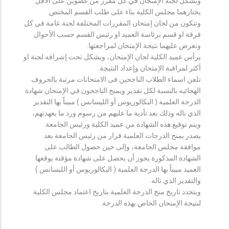
وتشكل لجنة الإمتحان في كل مقرر من عضوين على الأقل
يختارهما مجلس الكلية بناء على طلب القسم المختص.
وتتكون من لجان إمتحان المقررات المختلفة لجنة عامة في كل
فرقة او قسم برئاسة العميد او رئيس القسم حسب الأحوال
وتعرض عليهما نتيجة الإمتحان لمراجعتها.
يرأس عميد الكلية لجان الإمتحان، ويشكل تحت إشرافه لجنة او
أكثر لمراقبة الإمتحان وإعداد النتيجة.
تلعن اسماء الطلاب الناجحين فى الامتحانات مرتبة بالحروف
الهجائيه بالنسبة لكل تقدير ويمنح الناجحون في الإمتحان شهادة
الدرجة العلمية ( البكالوريوس أو الليسانس ) مبيناً بها التقدير
الذي ناله وذلك بعد تأدية ما عليهم من رسوم ورد ما بعهدتهم،
ويتم توقيع هذه الشهادة من عميد الكلية ورئيس الجامعة.
يصدر بمنح الدرجات العلمية قرار من رئيس الجامعة بعد
موافقة مجلس الجامعة، وإلى حين حصول الطالب على
الشهادة المذكورة يجوز أن يحصل على شهادة مؤقتة يوقعها
العميد مبيناً بها الدرجة العلمية ( البكالوريوس أو الليسانس )
والتقدير الذي ناله.
ويتحدد تاريخ منح الدرجة العلمية بتاريخ اعتماد مجلس الكلية
لنتيجة الإمتحان الخاص بهذه الدرجة.