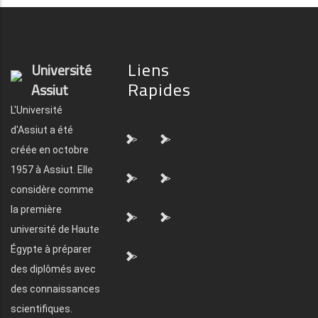
Liens
Université
Rapides
Assiut
L'Université
d'Assiut a été
">
">
créée en octobre
1957 à Assiut. Elle
">
">
considère comme
la première
">
">
université de Haute
Égypte à préparer
">
des diplômés avec
des connaissances
scientifiques.