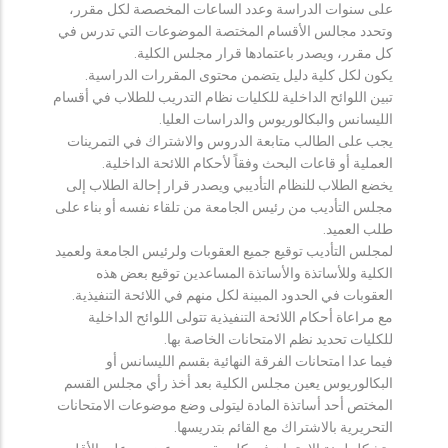
على سنوات الدراسة وعدد الساعات المخصصة لكل مقرر،
وتحدد مجالس الأقسام المختصة الموضوعات التي تدرس في
كل مقرر، ويصدر باعتمادها قرار مجلس الكلية.
يكون لكل كلية دليل يتضمن محتوى المقررات الدراسية.
تبين اللوائح الداخلية للكليات نظام التدريب للطلاب في أقسام
الليسانس والبكالوريوس والدراسات العليا.
يجب على الطالب متابعة الدروس والاشتراك في التمرينات
العملية أو قاعات البحث وفقاً لأحكام اللائحة الداخلية.
يخضع الطلاب للنظام التأديبي ويصدر قرار إحالة الطلاب إلى
مجلس التأديب من رئيس الجامعة من تلقاء نفسه أو بناء على
طلب العميد.
لمجلس التأديب توقيع جميع العقوبات ولرئيس الجامعة ولعميد
الكلية وللأساتذة والأساتذة المساعدين توقيع بعض هذه
العقوبات في الحدود المبينة لكل منهم في اللائحة التنفيذية.
مع مراعاة أحكام اللائحة التنفيذية تتولى اللوائح الداخلية
للكليات تحديد نظم الامتحانات الخاصة بها.
فيما عدا امتحانات الفرقة النهائية بقسم الليسانس أو
البكالوريوس يعين مجلس الكلية بعد أخذ رأي مجلس القسم
المختص أحد أساتذة المادة ليتولى وضع موضوعات الامتحانات
التحريرية بالاشتراك مع القائم بتدريسها.