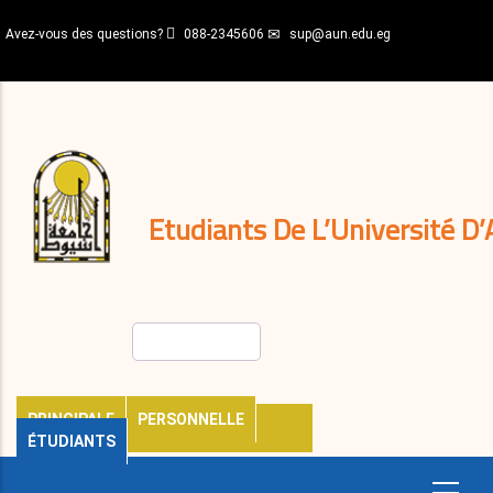
Aller
Avez-vous des questions?
088-2345606
sup@aun.edu.eg
au
contenu
N-
principal
Home
Règlements
&
décisions
Expatriés
Journal
Etudiants De L’Université D’
Rechercher
PRINCIPALE
PERSONNELLE
ÉTUDIANTS