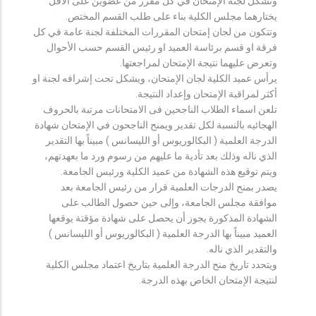
وتشكل لجنة الإمتحان في كل مقرر من عضوين على الأقل
يختارهما مجلس الكلية بناء على طلب القسم المختص.
وتتكون من لجان إمتحان المقررات المختلفة لجنة عامة في كل
فرقة او قسم برئاسة العميد او رئيس القسم حسب الأحوال
وتعرض عليهما نتيجة الإمتحان لمراجعتها.
يرأس عميد الكلية لجان الإمتحان، ويشكل تحت إشرافه لجنة او
أكثر لمراقبة الإمتحان وإعداد النتيجة.
تلعن اسماء الطلاب الناجحين فى الامتحانات مرتبة بالحروف
الهجائيه بالنسبة لكل تقدير ويمنح الناجحون في الإمتحان شهادة
الدرجة العلمية ( البكالوريوس أو الليسانس ) مبيناً بها التقدير
الذي ناله وذلك بعد تأدية ما عليهم من رسوم ورد ما بعهدتهم،
ويتم توقيع هذه الشهادة من عميد الكلية ورئيس الجامعة.
يصدر بمنح الدرجات العلمية قرار من رئيس الجامعة بعد
موافقة مجلس الجامعة، وإلى حين حصول الطالب على
الشهادة المذكورة يجوز أن يحصل على شهادة مؤقتة يوقعها
العميد مبيناً بها الدرجة العلمية ( البكالوريوس أو الليسانس )
والتقدير الذي ناله.
ويتحدد تاريخ منح الدرجة العلمية بتاريخ اعتماد مجلس الكلية
لنتيجة الإمتحان الخاص بهذه الدرجة.