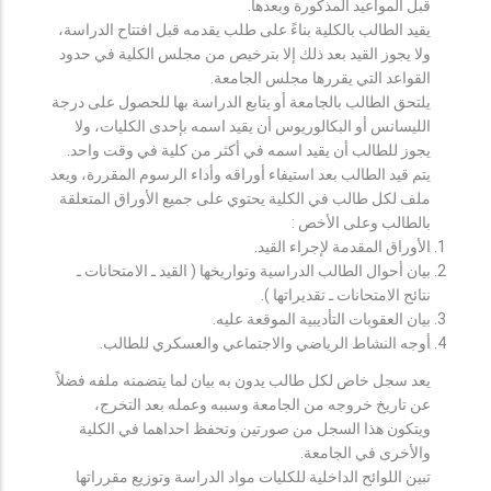
قبل المواعيد المذكورة وبعدها.
يقيد الطالب بالكلية بناءً على طلب يقدمه قبل افتتاح الدراسة،
ولا يجوز القيد بعد ذلك إلا بترخيص من مجلس الكلية في حدود
القواعد التي يقررها مجلس الجامعة.
يلتحق الطالب بالجامعة أو يتابع الدراسة بها للحصول على درجة
الليسانس أو البكالوريوس أن يقيد اسمه بإحدى الكليات، ولا
يجوز للطالب أن يقيد اسمه في أكثر من كلية في وقت واحد.
يتم قيد الطالب بعد استيفاء أوراقه وأداء الرسوم المقررة، ويعد
ملف لكل طالب في الكلية يحتوي على جميع الأوراق المتعلقة
بالطالب وعلى الأخص :
الأوراق المقدمة لإجراء القيد.
بيان أحوال الطالب الدراسية وتواريخها ( القيد ـ الامتحانات ـ
نتائح الامتحانات ـ تقديراتها ).
بيان العقوبات التأديبية الموقعة عليه.
أوجه النشاط الرياضي والاجتماعي والعسكري للطالب.
يعد سجل خاص لكل طالب يدون به بيان لما يتضمنه ملفه فضلاً
عن تاريخ خروجه من الجامعة وسببه وعمله بعد التخرج،
ويتكون هذا السجل من صورتين وتحفظ احداهما في الكلية
والأخرى في الجامعة.
تبين اللوائح الداخلية للكليات مواد الدراسة وتوزيع مقرراتها