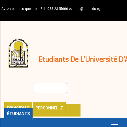
Aller
Avez-vous des questions?
088-2345606
sup@aun.edu.eg
au
contenu
N-
principal
Home
Règlements
&
décisions
Expatriés
Journal
Etudiants De L’Université D’
Rechercher
PRINCIPALE
PERSONNELLE
ÉTUDIANTS