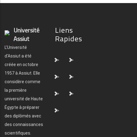
Liens
Université
Rapides
Assiut
L'Université
d'Assiut a été
">
">
créée en octobre
1957 à Assiut. Elle
">
">
considère comme
la première
">
">
université de Haute
Égypte à préparer
">
des diplômés avec
des connaissances
scientifiques.