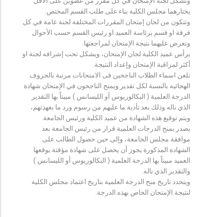
وتشكل لجنة الإمتحان في كل مقرر من عضوين على الأقل
يختارهما مجلس الكلية بناء على طلب القسم المختص.
وتتكون من لجان إمتحان المقررات المختلفة لجنة عامة في كل
فرقة او قسم برئاسة العميد او رئيس القسم حسب الأحوال
وتعرض عليهما نتيجة الإمتحان لمراجعتها.
يرأس عميد الكلية لجان الإمتحان، ويشكل تحت إشرافه لجنة او
أكثر لمراقبة الإمتحان وإعداد النتيجة.
تلعن اسماء الطلاب الناجحين فى الامتحانات مرتبة بالحروف
الهجائيه بالنسبة لكل تقدير ويمنح الناجحون في الإمتحان شهادة
الدرجة العلمية ( البكالوريوس أو الليسانس ) مبيناً بها التقدير
الذي ناله وذلك بعد تأدية ما عليهم من رسوم ورد ما بعهدتهم،
ويتم توقيع هذه الشهادة من عميد الكلية ورئيس الجامعة.
يصدر بمنح الدرجات العلمية قرار من رئيس الجامعة بعد
موافقة مجلس الجامعة، وإلى حين حصول الطالب على
الشهادة المذكورة يجوز أن يحصل على شهادة مؤقتة يوقعها
العميد مبيناً بها الدرجة العلمية ( البكالوريوس أو الليسانس )
والتقدير الذي ناله.
ويتحدد تاريخ منح الدرجة العلمية بتاريخ اعتماد مجلس الكلية
لنتيجة الإمتحان الخاص بهذه الدرجة.