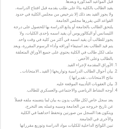
قبل المواعيد المذكورة وبعدها.
يقيد الطالب بالكلية بناءً على طلب يقدمه قبل افتتاح الدراسة،
ولا يجوز القيد بعد ذلك إلا بترخيص من مجلس الكلية في حدود
القواعد التي يقررها مجلس الجامعة.
يلتحق الطالب بالجامعة أو يتابع الدراسة بها للحصول على درجة
الليسانس أو البكالوريوس أن يقيد اسمه بإحدى الكليات، ولا
يجوز للطالب أن يقيد اسمه في أكثر من كلية في وقت واحد.
يتم قيد الطالب بعد استيفاء أوراقه وأداء الرسوم المقررة، ويعد
ملف لكل طالب في الكلية يحتوي على جميع الأوراق المتعلقة
بالطالب وعلى الأخص :
الأوراق المقدمة لإجراء القيد.
بيان أحوال الطالب الدراسية وتواريخها ( القيد ـ الامتحانات ـ
نتائح الامتحانات ـ تقديراتها ).
بيان العقوبات التأديبية الموقعة عليه.
أوجه النشاط الرياضي والاجتماعي والعسكري للطالب.
يعد سجل خاص لكل طالب يدون به بيان لما يتضمنه ملفه فضلاً
عن تاريخ خروجه من الجامعة وسببه وعمله بعد التخرج،
ويتكون هذا السجل من صورتين وتحفظ احداهما في الكلية
والأخرى في الجامعة.
تبين اللوائح الداخلية للكليات مواد الدراسة وتوزيع مقرراتها