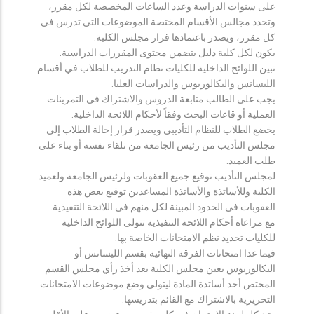
على سنوات الدراسة وعدد الساعات المخصصة لكل مقرر،
وتحدد مجالس الأقسام المختصة الموضوعات التي تدرس في
كل مقرر، ويصدر باعتمادها قرار مجلس الكلية.
يكون لكل كلية دليل يتضمن محتوى المقررات الدراسية.
تبين اللوائح الداخلية للكليات نظام التدريب للطلاب في أقسام
الليسانس والبكالوريوس والدراسات العليا.
يجب على الطالب متابعة الدروس والاشتراك في التمرينات
العملية أو قاعات البحث وفقاً لأحكام اللائحة الداخلية.
يخضع الطلاب للنظام التأديبي ويصدر قرار إحالة الطلاب إلى
مجلس التأديب من رئيس الجامعة من تلقاء نفسه أو بناء على
طلب العميد.
لمجلس التأديب توقيع جميع العقوبات ولرئيس الجامعة ولعميد
الكلية وللأساتذة والأساتذة المساعدين توقيع بعض هذه
العقوبات في الحدود المبينة لكل منهم في اللائحة التنفيذية.
مع مراعاة أحكام اللائحة التنفيذية تتولى اللوائح الداخلية
للكليات تحديد نظم الامتحانات الخاصة بها.
فيما عدا امتحانات الفرقة النهائية بقسم الليسانس أو
البكالوريوس يعين مجلس الكلية بعد أخذ رأي مجلس القسم
المختص أحد أساتذة المادة ليتولى وضع موضوعات الامتحانات
التحريرية بالاشتراك مع القائم بتدريسها.