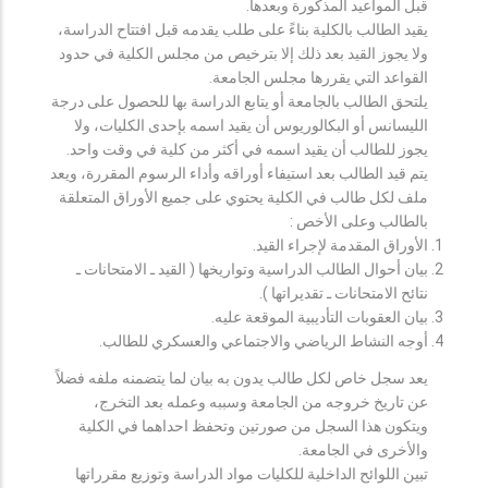
قبل المواعيد المذكورة وبعدها.
يقيد الطالب بالكلية بناءً على طلب يقدمه قبل افتتاح الدراسة،
ولا يجوز القيد بعد ذلك إلا بترخيص من مجلس الكلية في حدود
القواعد التي يقررها مجلس الجامعة.
يلتحق الطالب بالجامعة أو يتابع الدراسة بها للحصول على درجة
الليسانس أو البكالوريوس أن يقيد اسمه بإحدى الكليات، ولا
يجوز للطالب أن يقيد اسمه في أكثر من كلية في وقت واحد.
يتم قيد الطالب بعد استيفاء أوراقه وأداء الرسوم المقررة، ويعد
ملف لكل طالب في الكلية يحتوي على جميع الأوراق المتعلقة
بالطالب وعلى الأخص :
الأوراق المقدمة لإجراء القيد.
بيان أحوال الطالب الدراسية وتواريخها ( القيد ـ الامتحانات ـ
نتائح الامتحانات ـ تقديراتها ).
بيان العقوبات التأديبية الموقعة عليه.
أوجه النشاط الرياضي والاجتماعي والعسكري للطالب.
يعد سجل خاص لكل طالب يدون به بيان لما يتضمنه ملفه فضلاً
عن تاريخ خروجه من الجامعة وسببه وعمله بعد التخرج،
ويتكون هذا السجل من صورتين وتحفظ احداهما في الكلية
والأخرى في الجامعة.
تبين اللوائح الداخلية للكليات مواد الدراسة وتوزيع مقرراتها