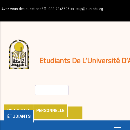
Aller
Avez-vous des questions?
088-2345606
sup@aun.edu.eg
au
contenu
N-
principal
Home
Règlements
&
décisions
Expatriés
Journal
Etudiants De L’Université D’
Rechercher
PRINCIPALE
PERSONNELLE
ÉTUDIANTS