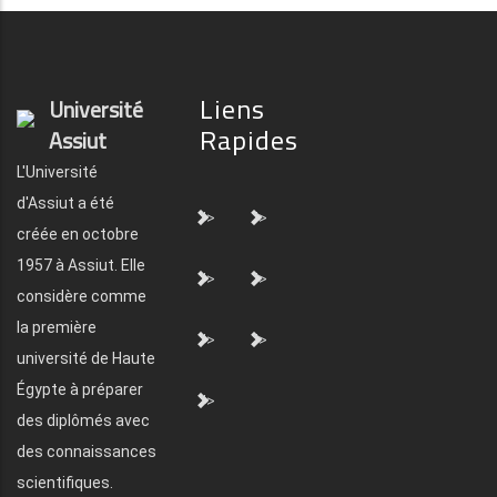
Liens
Université
Rapides
Assiut
L'Université
d'Assiut a été
">
">
créée en octobre
1957 à Assiut. Elle
">
">
considère comme
la première
">
">
université de Haute
Égypte à préparer
">
des diplômés avec
des connaissances
scientifiques.