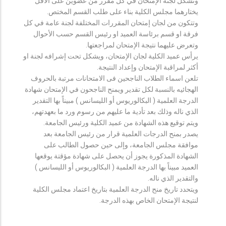
وتشكل لجنة الإمتحان في كل مقرر من عضوين على الأقل
يختارهما مجلس الكلية بناء على طلب القسم المختص.
وتتكون من لجان إمتحان المقررات المختلفة لجنة عامة في كل
فرقة او قسم برئاسة العميد او رئيس القسم حسب الأحوال
وتعرض عليهما نتيجة الإمتحان لمراجعتها.
يرأس عميد الكلية لجان الإمتحان، ويشكل تحت إشرافه لجنة او
أكثر لمراقبة الإمتحان وإعداد النتيجة.
تلعن اسماء الطلاب الناجحين فى الامتحانات مرتبة بالحروف
الهجائيه بالنسبة لكل تقدير ويمنح الناجحون في الإمتحان شهادة
الدرجة العلمية ( البكالوريوس أو الليسانس ) مبيناً بها التقدير
الذي ناله وذلك بعد تأدية ما عليهم من رسوم ورد ما بعهدتهم،
ويتم توقيع هذه الشهادة من عميد الكلية ورئيس الجامعة.
يصدر بمنح الدرجات العلمية قرار من رئيس الجامعة بعد
موافقة مجلس الجامعة، وإلى حين حصول الطالب على
الشهادة المذكورة يجوز أن يحصل على شهادة مؤقتة يوقعها
العميد مبيناً بها الدرجة العلمية ( البكالوريوس أو الليسانس )
والتقدير الذي ناله.
ويتحدد تاريخ منح الدرجة العلمية بتاريخ اعتماد مجلس الكلية
لنتيجة الإمتحان الخاص بهذه الدرجة.