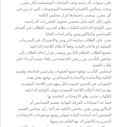
على سنوات الدراسة وعدد الساعات المخصصة لكل مقرر،
وتحدد مجالس الأقسام المختصة الموضوعات التي تدرس في
كل مقرر، ويصدر باعتمادها قرار مجلس الكلية.
يكون لكل كلية دليل يتضمن محتوى المقررات الدراسية.
تبين اللوائح الداخلية للكليات نظام التدريب للطلاب في أقسام
الليسانس والبكالوريوس والدراسات العليا.
يجب على الطالب متابعة الدروس والاشتراك في التمرينات
العملية أو قاعات البحث وفقاً لأحكام اللائحة الداخلية.
يخضع الطلاب للنظام التأديبي ويصدر قرار إحالة الطلاب إلى
مجلس التأديب من رئيس الجامعة من تلقاء نفسه أو بناء على
طلب العميد.
لمجلس التأديب توقيع جميع العقوبات ولرئيس الجامعة ولعميد
الكلية وللأساتذة والأساتذة المساعدين توقيع بعض هذه
العقوبات في الحدود المبينة لكل منهم في اللائحة التنفيذية.
مع مراعاة أحكام اللائحة التنفيذية تتولى اللوائح الداخلية
للكليات تحديد نظم الامتحانات الخاصة بها.
فيما عدا امتحانات الفرقة النهائية بقسم الليسانس أو
البكالوريوس يعين مجلس الكلية بعد أخذ رأي مجلس القسم
المختص أحد أساتذة المادة ليتولى وضع موضوعات الامتحانات
التحريرية بالاشتراك مع القائم بتدريسها.