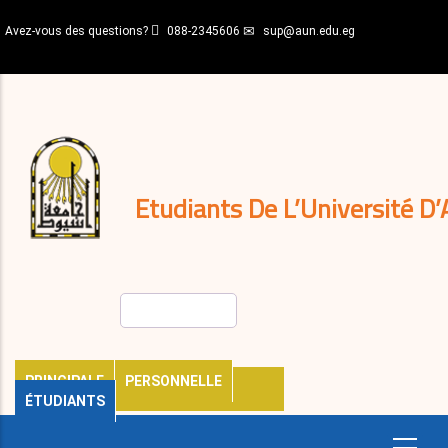
Aller
Avez-vous des questions?
088-2345606
sup@aun.edu.eg
au
contenu
N-
principal
Home
Règlements
&
décisions
Expatriés
Journal
Etudiants De L’Université D’
Rechercher
PRINCIPALE
PERSONNELLE
ÉTUDIANTS