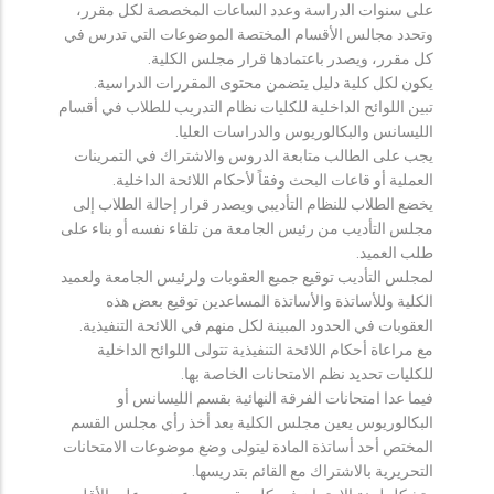
على سنوات الدراسة وعدد الساعات المخصصة لكل مقرر،
وتحدد مجالس الأقسام المختصة الموضوعات التي تدرس في
كل مقرر، ويصدر باعتمادها قرار مجلس الكلية.
يكون لكل كلية دليل يتضمن محتوى المقررات الدراسية.
تبين اللوائح الداخلية للكليات نظام التدريب للطلاب في أقسام
الليسانس والبكالوريوس والدراسات العليا.
يجب على الطالب متابعة الدروس والاشتراك في التمرينات
العملية أو قاعات البحث وفقاً لأحكام اللائحة الداخلية.
يخضع الطلاب للنظام التأديبي ويصدر قرار إحالة الطلاب إلى
مجلس التأديب من رئيس الجامعة من تلقاء نفسه أو بناء على
طلب العميد.
لمجلس التأديب توقيع جميع العقوبات ولرئيس الجامعة ولعميد
الكلية وللأساتذة والأساتذة المساعدين توقيع بعض هذه
العقوبات في الحدود المبينة لكل منهم في اللائحة التنفيذية.
مع مراعاة أحكام اللائحة التنفيذية تتولى اللوائح الداخلية
للكليات تحديد نظم الامتحانات الخاصة بها.
فيما عدا امتحانات الفرقة النهائية بقسم الليسانس أو
البكالوريوس يعين مجلس الكلية بعد أخذ رأي مجلس القسم
المختص أحد أساتذة المادة ليتولى وضع موضوعات الامتحانات
التحريرية بالاشتراك مع القائم بتدريسها.