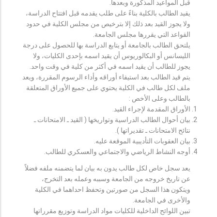
قبل المواعيد المذكورة وبعدها.
يقيد الطالب بالكلية بناءً على طلب يقدمه قبل افتتاح الدراسة،
ولا يجوز القيد بعد ذلك إلا بترخيص من مجلس الكلية في حدود
القواعد التي يقررها مجلس الجامعة.
يلتحق الطالب بالجامعة أو يتابع الدراسة بها للحصول على درجة
الليسانس أو البكالوريوس أن يقيد اسمه بإحدى الكليات، ولا
يجوز للطالب أن يقيد اسمه في أكثر من كلية في وقت واحد.
يتم قيد الطالب بعد استيفاء أوراقه وأداء الرسوم المقررة، ويعد
ملف لكل طالب في الكلية يحتوي على جميع الأوراق المتعلقة
بالطالب وعلى الأخص :
الأوراق المقدمة لإجراء القيد.
بيان أحوال الطالب الدراسية وتواريخها ( القيد ـ الامتحانات ـ
نتائح الامتحانات ـ تقديراتها ).
بيان العقوبات التأديبية الموقعة عليه.
أوجه النشاط الرياضي والاجتماعي والعسكري للطالب.
يعد سجل خاص لكل طالب يدون به بيان لما يتضمنه ملفه فضلاً
عن تاريخ خروجه من الجامعة وسببه وعمله بعد التخرج،
ويتكون هذا السجل من صورتين وتحفظ احداهما في الكلية
والأخرى في الجامعة.
تبين اللوائح الداخلية للكليات مواد الدراسة وتوزيع مقرراتها