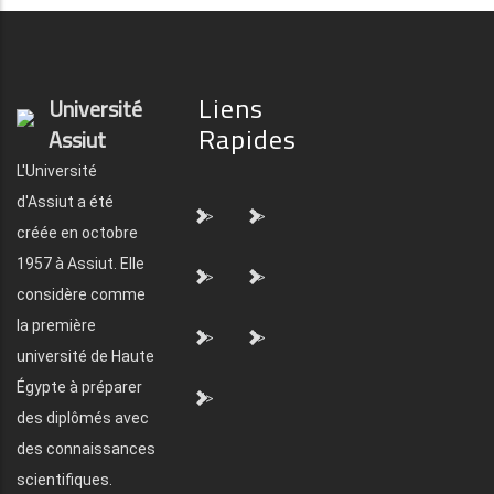
Liens
Université
Rapides
Assiut
L'Université
d'Assiut a été
">
">
créée en octobre
1957 à Assiut. Elle
">
">
considère comme
la première
">
">
université de Haute
Égypte à préparer
">
des diplômés avec
des connaissances
scientifiques.