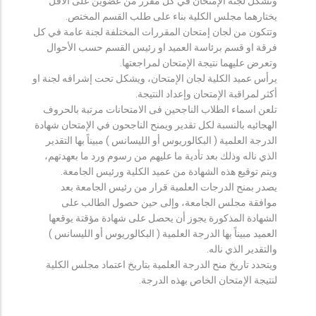
وتشكل لجنة الإمتحان في كل مقرر من عضوين على الأقل
يختارهما مجلس الكلية بناء على طلب القسم المختص.
وتتكون من لجان إمتحان المقررات المختلفة لجنة عامة في كل
فرقة او قسم برئاسة العميد او رئيس القسم حسب الأحوال
وتعرض عليهما نتيجة الإمتحان لمراجعتها.
يرأس عميد الكلية لجان الإمتحان، ويشكل تحت إشرافه لجنة او
أكثر لمراقبة الإمتحان وإعداد النتيجة.
تلعن اسماء الطلاب الناجحين فى الامتحانات مرتبة بالحروف
الهجائيه بالنسبة لكل تقدير ويمنح الناجحون في الإمتحان شهادة
الدرجة العلمية ( البكالوريوس أو الليسانس ) مبيناً بها التقدير
الذي ناله وذلك بعد تأدية ما عليهم من رسوم ورد ما بعهدتهم،
ويتم توقيع هذه الشهادة من عميد الكلية ورئيس الجامعة.
يصدر بمنح الدرجات العلمية قرار من رئيس الجامعة بعد
موافقة مجلس الجامعة، وإلى حين حصول الطالب على
الشهادة المذكورة يجوز أن يحصل على شهادة مؤقتة يوقعها
العميد مبيناً بها الدرجة العلمية ( البكالوريوس أو الليسانس )
والتقدير الذي ناله.
ويتحدد تاريخ منح الدرجة العلمية بتاريخ اعتماد مجلس الكلية
لنتيجة الإمتحان الخاص بهذه الدرجة.