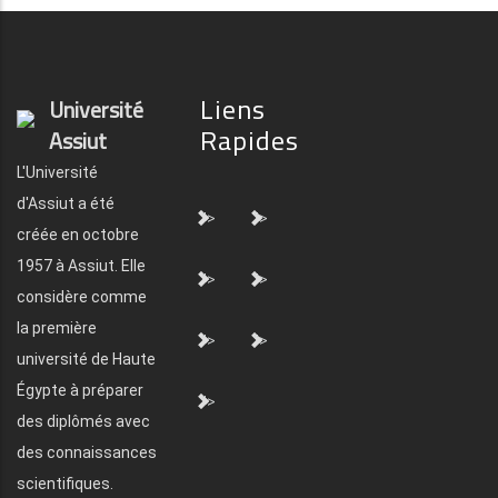
Liens
Université
Rapides
Assiut
L'Université
d'Assiut a été
">
">
créée en octobre
1957 à Assiut. Elle
">
">
considère comme
la première
">
">
université de Haute
Égypte à préparer
">
des diplômés avec
des connaissances
scientifiques.