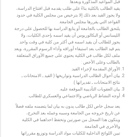
قبل المواعيد المذكورة وبعدها.
يقيد الطالب بالكلية بناءً على طلب يقدمه قبل افتتاح الدراسة،
ولا يجوز القيد بعد ذلك إلا بترخيص من مجلس الكلية في حدود
القواعد التي يقررها مجلس الجامعة.
يلتحق الطالب بالجامعة أو يتابع الدراسة بها للحصول على درجة
الليسانس أو البكالوريوس أن يقيد اسمه بإحدى الكليات، ولا
يجوز للطالب أن يقيد اسمه في أكثر من كلية في وقت واحد.
يتم قيد الطالب بعد استيفاء أوراقه وأداء الرسوم المقررة، ويعد
ملف لكل طالب في الكلية يحتوي على جميع الأوراق المتعلقة
بالطالب وعلى الأخص :
الأوراق المقدمة لإجراء القيد.
بيان أحوال الطالب الدراسية وتواريخها ( القيد ـ الامتحانات ـ
نتائح الامتحانات ـ تقديراتها ).
بيان العقوبات التأديبية الموقعة عليه.
أوجه النشاط الرياضي والاجتماعي والعسكري للطالب.
يعد سجل خاص لكل طالب يدون به بيان لما يتضمنه ملفه فضلاً
عن تاريخ خروجه من الجامعة وسببه وعمله بعد التخرج،
ويتكون هذا السجل من صورتين وتحفظ احداهما في الكلية
والأخرى في الجامعة.
تبين اللوائح الداخلية للكليات مواد الدراسة وتوزيع مقرراتها