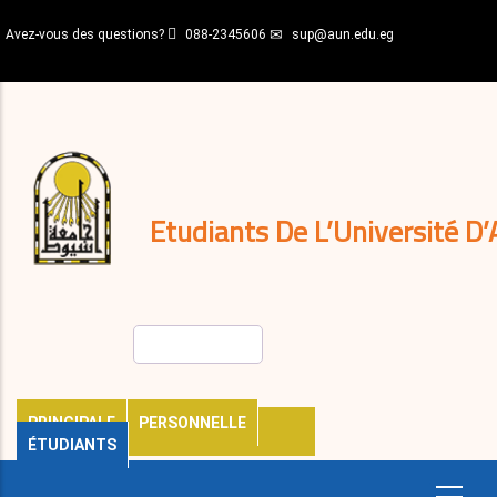
Aller
Avez-vous des questions?
088-2345606
sup@aun.edu.eg
au
contenu
N-
principal
Home
Règlements
&
décisions
Expatriés
Journal
Etudiants De L’Université D’
Rechercher
PRINCIPALE
PERSONNELLE
ÉTUDIANTS