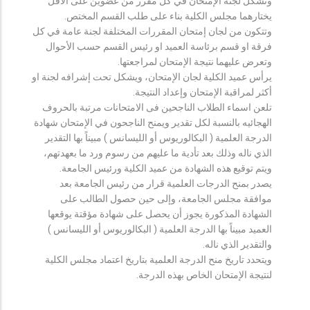
وتشكل لجنة الإمتحان في كل مقرر من عضوين على الأقل
يختارهما مجلس الكلية بناء على طلب القسم المختص.
وتتكون من لجان إمتحان المقررات المختلفة لجنة عامة في كل
فرقة او قسم برئاسة العميد او رئيس القسم حسب الأحوال
وتعرض عليهما نتيجة الإمتحان لمراجعتها.
يرأس عميد الكلية لجان الإمتحان، ويشكل تحت إشرافه لجنة او
أكثر لمراقبة الإمتحان وإعداد النتيجة.
تلعن اسماء الطلاب الناجحين فى الامتحانات مرتبة بالحروف
الهجائيه بالنسبة لكل تقدير ويمنح الناجحون في الإمتحان شهادة
الدرجة العلمية ( البكالوريوس أو الليسانس ) مبيناً بها التقدير
الذي ناله وذلك بعد تأدية ما عليهم من رسوم ورد ما بعهدتهم،
ويتم توقيع هذه الشهادة من عميد الكلية ورئيس الجامعة.
يصدر بمنح الدرجات العلمية قرار من رئيس الجامعة بعد
موافقة مجلس الجامعة، وإلى حين حصول الطالب على
الشهادة المذكورة يجوز أن يحصل على شهادة مؤقتة يوقعها
العميد مبيناً بها الدرجة العلمية ( البكالوريوس أو الليسانس )
والتقدير الذي ناله.
ويتحدد تاريخ منح الدرجة العلمية بتاريخ اعتماد مجلس الكلية
لنتيجة الإمتحان الخاص بهذه الدرجة.