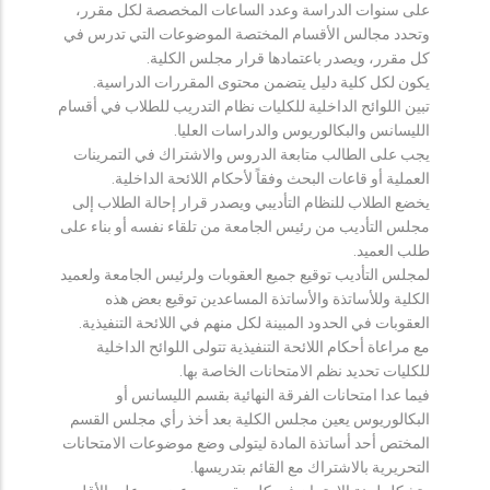
على سنوات الدراسة وعدد الساعات المخصصة لكل مقرر،
وتحدد مجالس الأقسام المختصة الموضوعات التي تدرس في
كل مقرر، ويصدر باعتمادها قرار مجلس الكلية.
يكون لكل كلية دليل يتضمن محتوى المقررات الدراسية.
تبين اللوائح الداخلية للكليات نظام التدريب للطلاب في أقسام
الليسانس والبكالوريوس والدراسات العليا.
يجب على الطالب متابعة الدروس والاشتراك في التمرينات
العملية أو قاعات البحث وفقاً لأحكام اللائحة الداخلية.
يخضع الطلاب للنظام التأديبي ويصدر قرار إحالة الطلاب إلى
مجلس التأديب من رئيس الجامعة من تلقاء نفسه أو بناء على
طلب العميد.
لمجلس التأديب توقيع جميع العقوبات ولرئيس الجامعة ولعميد
الكلية وللأساتذة والأساتذة المساعدين توقيع بعض هذه
العقوبات في الحدود المبينة لكل منهم في اللائحة التنفيذية.
مع مراعاة أحكام اللائحة التنفيذية تتولى اللوائح الداخلية
للكليات تحديد نظم الامتحانات الخاصة بها.
فيما عدا امتحانات الفرقة النهائية بقسم الليسانس أو
البكالوريوس يعين مجلس الكلية بعد أخذ رأي مجلس القسم
المختص أحد أساتذة المادة ليتولى وضع موضوعات الامتحانات
التحريرية بالاشتراك مع القائم بتدريسها.