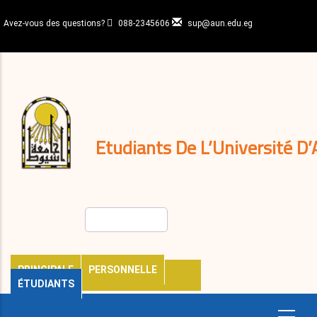
Aller
au
Avez-vous des questions?
088-2345606
sup@aun.edu.eg
contenu
N-
principal
Home
Règlements
&
décisions
Expatriés
Journal
Etudiants De L’Université D’
Rechercher
PRINCIPALE
PERSONNELLE
ÉTUDIANTS