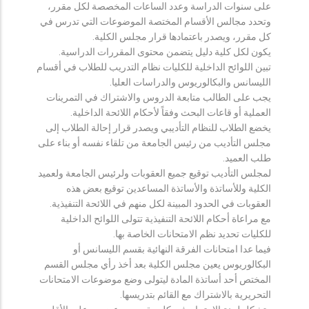
على سنوات الدراسة وعدد الساعات المخصصة لكل مقرر،
وتحدد مجالس الأقسام المختصة الموضوعات التي تدرس في
كل مقرر، ويصدر باعتمادها قرار مجلس الكلية.
يكون لكل كلية دليل يتضمن محتوى المقررات الدراسية.
تبين اللوائح الداخلية للكليات نظام التدريب للطلاب في أقسام
الليسانس والبكالوريوس والدراسات العليا.
يجب على الطالب متابعة الدروس والاشتراك في التمرينات
العملية أو قاعات البحث وفقاً لأحكام اللائحة الداخلية.
يخضع الطلاب للنظام التأديبي ويصدر قرار إحالة الطلاب إلى
مجلس التأديب من رئيس الجامعة من تلقاء نفسه أو بناء على
طلب العميد.
لمجلس التأديب توقيع جميع العقوبات ولرئيس الجامعة ولعميد
الكلية وللأساتذة والأساتذة المساعدين توقيع بعض هذه
العقوبات في الحدود المبينة لكل منهم في اللائحة التنفيذية.
مع مراعاة أحكام اللائحة التنفيذية تتولى اللوائح الداخلية
للكليات تحديد نظم الامتحانات الخاصة بها.
فيما عدا امتحانات الفرقة النهائية بقسم الليسانس أو
البكالوريوس يعين مجلس الكلية بعد أخذ رأي مجلس القسم
المختص أحد أساتذة المادة ليتولى وضع موضوعات الامتحانات
التحريرية بالاشتراك مع القائم بتدريسها.