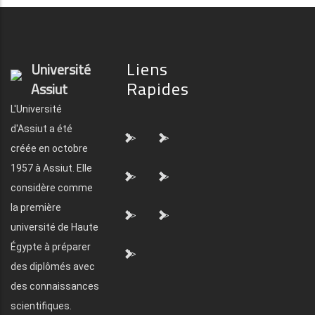
Liens
Université
Rapides
Assiut
L'Université
d'Assiut a été
">
">
créée en octobre
1957 à Assiut. Elle
">
">
considère comme
la première
">
">
université de Haute
Égypte à préparer
">
des diplômés avec
des connaissances
scientifiques.