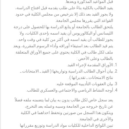
قبل المواعيد المذكورة وبعدها.
يقيد الطالب بالكلية بناءً على طلب يقدمه قبل افتتاح الدراسة،
ولا يجوز القيد بعد ذلك إلا بترخيص من مجلس الكلية في حدود
القواعد التي يقررها مجلس الجامعة.
يلتحق الطالب بالجامعة أو يتابع الدراسة بها للحصول على درجة
الليسانس أو البكالوريوس أن يقيد اسمه بإحدى الكليات، ولا
يجوز للطالب أن يقيد اسمه في أكثر من كلية في وقت واحد.
يتم قيد الطالب بعد استيفاء أوراقه وأداء الرسوم المقررة، ويعد
ملف لكل طالب في الكلية يحتوي على جميع الأوراق المتعلقة
بالطالب وعلى الأخص :
الأوراق المقدمة لإجراء القيد.
بيان أحوال الطالب الدراسية وتواريخها ( القيد ـ الامتحانات ـ
نتائح الامتحانات ـ تقديراتها ).
بيان العقوبات التأديبية الموقعة عليه.
أوجه النشاط الرياضي والاجتماعي والعسكري للطالب.
يعد سجل خاص لكل طالب يدون به بيان لما يتضمنه ملفه فضلاً
عن تاريخ خروجه من الجامعة وسببه وعمله بعد التخرج،
ويتكون هذا السجل من صورتين وتحفظ احداهما في الكلية
والأخرى في الجامعة.
تبين اللوائح الداخلية للكليات مواد الدراسة وتوزيع مقرراتها