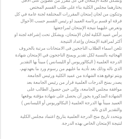
وتشكل لجنة الإمتحان في كل مقرر من عضوين على الأقل
يختارهما مجلس الكلية بناء على طلب القسم المختص.
وتتكون من لجان إمتحان المقررات المختلفة لجنة عامة في كل
فرقة او قسم برئاسة العميد او رئيس القسم حسب الأحوال
وتعرض عليهما نتيجة الإمتحان لمراجعتها.
يرأس عميد الكلية لجان الإمتحان، ويشكل تحت إشرافه لجنة او
أكثر لمراقبة الإمتحان وإعداد النتيجة.
تلعن اسماء الطلاب الناجحين فى الامتحانات مرتبة بالحروف
الهجائيه بالنسبة لكل تقدير ويمنح الناجحون في الإمتحان شهادة
الدرجة العلمية ( البكالوريوس أو الليسانس ) مبيناً بها التقدير
الذي ناله وذلك بعد تأدية ما عليهم من رسوم ورد ما بعهدتهم،
ويتم توقيع هذه الشهادة من عميد الكلية ورئيس الجامعة.
يصدر بمنح الدرجات العلمية قرار من رئيس الجامعة بعد
موافقة مجلس الجامعة، وإلى حين حصول الطالب على
الشهادة المذكورة يجوز أن يحصل على شهادة مؤقتة يوقعها
العميد مبيناً بها الدرجة العلمية ( البكالوريوس أو الليسانس )
والتقدير الذي ناله.
ويتحدد تاريخ منح الدرجة العلمية بتاريخ اعتماد مجلس الكلية
لنتيجة الإمتحان الخاص بهذه الدرجة.