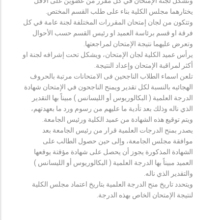
وتشكل لجنة الإمتحان في كل مقرر من عضوين على الأقل
يختارهما مجلس الكلية بناء على طلب القسم المختص.
وتتكون من لجان إمتحان المقررات المختلفة لجنة عامة في كل
فرقة او قسم برئاسة العميد او رئيس القسم حسب الأحوال
وتعرض عليهما نتيجة الإمتحان لمراجعتها.
يرأس عميد الكلية لجان الإمتحان، ويشكل تحت إشرافه لجنة او
أكثر لمراقبة الإمتحان وإعداد النتيجة.
تلعن اسماء الطلاب الناجحين فى الامتحانات مرتبة بالحروف
الهجائيه بالنسبة لكل تقدير ويمنح الناجحون في الإمتحان شهادة
الدرجة العلمية ( البكالوريوس أو الليسانس ) مبيناً بها التقدير
الذي ناله وذلك بعد تأدية ما عليهم من رسوم ورد ما بعهدتهم،
ويتم توقيع هذه الشهادة من عميد الكلية ورئيس الجامعة.
يصدر بمنح الدرجات العلمية قرار من رئيس الجامعة بعد
موافقة مجلس الجامعة، وإلى حين حصول الطالب على
الشهادة المذكورة يجوز أن يحصل على شهادة مؤقتة يوقعها
العميد مبيناً بها الدرجة العلمية ( البكالوريوس أو الليسانس )
والتقدير الذي ناله.
ويتحدد تاريخ منح الدرجة العلمية بتاريخ اعتماد مجلس الكلية
لنتيجة الإمتحان الخاص بهذه الدرجة.