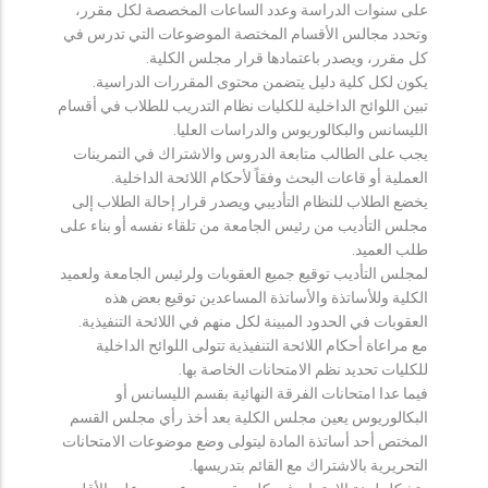
على سنوات الدراسة وعدد الساعات المخصصة لكل مقرر،
وتحدد مجالس الأقسام المختصة الموضوعات التي تدرس في
كل مقرر، ويصدر باعتمادها قرار مجلس الكلية.
يكون لكل كلية دليل يتضمن محتوى المقررات الدراسية.
تبين اللوائح الداخلية للكليات نظام التدريب للطلاب في أقسام
الليسانس والبكالوريوس والدراسات العليا.
يجب على الطالب متابعة الدروس والاشتراك في التمرينات
العملية أو قاعات البحث وفقاً لأحكام اللائحة الداخلية.
يخضع الطلاب للنظام التأديبي ويصدر قرار إحالة الطلاب إلى
مجلس التأديب من رئيس الجامعة من تلقاء نفسه أو بناء على
طلب العميد.
لمجلس التأديب توقيع جميع العقوبات ولرئيس الجامعة ولعميد
الكلية وللأساتذة والأساتذة المساعدين توقيع بعض هذه
العقوبات في الحدود المبينة لكل منهم في اللائحة التنفيذية.
مع مراعاة أحكام اللائحة التنفيذية تتولى اللوائح الداخلية
للكليات تحديد نظم الامتحانات الخاصة بها.
فيما عدا امتحانات الفرقة النهائية بقسم الليسانس أو
البكالوريوس يعين مجلس الكلية بعد أخذ رأي مجلس القسم
المختص أحد أساتذة المادة ليتولى وضع موضوعات الامتحانات
التحريرية بالاشتراك مع القائم بتدريسها.