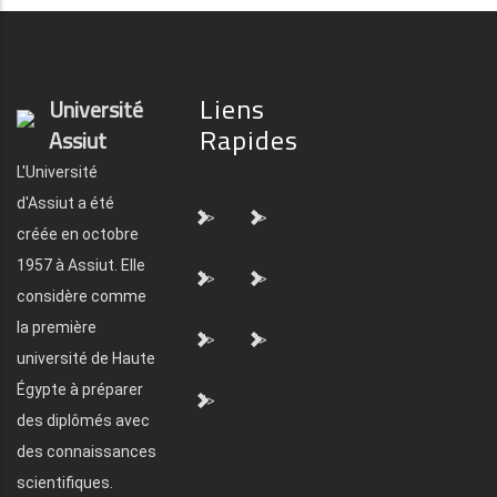
Liens
Université
Rapides
Assiut
L'Université
d'Assiut a été
">
">
créée en octobre
1957 à Assiut. Elle
">
">
considère comme
la première
">
">
université de Haute
Égypte à préparer
">
des diplômés avec
des connaissances
scientifiques.