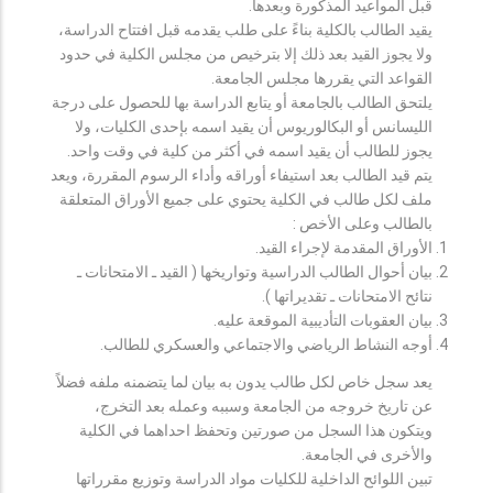
قبل المواعيد المذكورة وبعدها.
يقيد الطالب بالكلية بناءً على طلب يقدمه قبل افتتاح الدراسة،
ولا يجوز القيد بعد ذلك إلا بترخيص من مجلس الكلية في حدود
القواعد التي يقررها مجلس الجامعة.
يلتحق الطالب بالجامعة أو يتابع الدراسة بها للحصول على درجة
الليسانس أو البكالوريوس أن يقيد اسمه بإحدى الكليات، ولا
يجوز للطالب أن يقيد اسمه في أكثر من كلية في وقت واحد.
يتم قيد الطالب بعد استيفاء أوراقه وأداء الرسوم المقررة، ويعد
ملف لكل طالب في الكلية يحتوي على جميع الأوراق المتعلقة
بالطالب وعلى الأخص :
الأوراق المقدمة لإجراء القيد.
بيان أحوال الطالب الدراسية وتواريخها ( القيد ـ الامتحانات ـ
نتائح الامتحانات ـ تقديراتها ).
بيان العقوبات التأديبية الموقعة عليه.
أوجه النشاط الرياضي والاجتماعي والعسكري للطالب.
يعد سجل خاص لكل طالب يدون به بيان لما يتضمنه ملفه فضلاً
عن تاريخ خروجه من الجامعة وسببه وعمله بعد التخرج،
ويتكون هذا السجل من صورتين وتحفظ احداهما في الكلية
والأخرى في الجامعة.
تبين اللوائح الداخلية للكليات مواد الدراسة وتوزيع مقرراتها