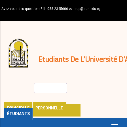
Aller
Avez-vous des questions?
088-2345606
sup@aun.edu.eg
au
contenu
N-
principal
Home
Règlements
&
décisions
Expatriés
Journal
Etudiants De L’Université D’
Rechercher
PRINCIPALE
PERSONNELLE
ÉTUDIANTS