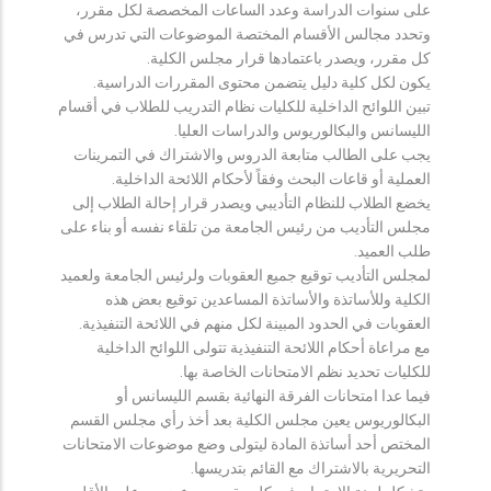
على سنوات الدراسة وعدد الساعات المخصصة لكل مقرر،
وتحدد مجالس الأقسام المختصة الموضوعات التي تدرس في
كل مقرر، ويصدر باعتمادها قرار مجلس الكلية.
يكون لكل كلية دليل يتضمن محتوى المقررات الدراسية.
تبين اللوائح الداخلية للكليات نظام التدريب للطلاب في أقسام
الليسانس والبكالوريوس والدراسات العليا.
يجب على الطالب متابعة الدروس والاشتراك في التمرينات
العملية أو قاعات البحث وفقاً لأحكام اللائحة الداخلية.
يخضع الطلاب للنظام التأديبي ويصدر قرار إحالة الطلاب إلى
مجلس التأديب من رئيس الجامعة من تلقاء نفسه أو بناء على
طلب العميد.
لمجلس التأديب توقيع جميع العقوبات ولرئيس الجامعة ولعميد
الكلية وللأساتذة والأساتذة المساعدين توقيع بعض هذه
العقوبات في الحدود المبينة لكل منهم في اللائحة التنفيذية.
مع مراعاة أحكام اللائحة التنفيذية تتولى اللوائح الداخلية
للكليات تحديد نظم الامتحانات الخاصة بها.
فيما عدا امتحانات الفرقة النهائية بقسم الليسانس أو
البكالوريوس يعين مجلس الكلية بعد أخذ رأي مجلس القسم
المختص أحد أساتذة المادة ليتولى وضع موضوعات الامتحانات
التحريرية بالاشتراك مع القائم بتدريسها.