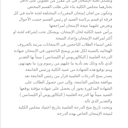
وتشكل لجنة الإمتحان في كل مقرر من عضوين على الأقل
يختارهما مجلس الكلية بناء على طلب القسم المختص.
وتتكون من لجان إمتحان المقررات المختلفة لجنة عامة في كل
فرقة او قسم برئاسة العميد او رئيس القسم حسب الأحوال
وتعرض عليهما نتيجة الإمتحان لمراجعتها.
يرأس عميد الكلية لجان الإمتحان، ويشكل تحت إشرافه لجنة او
أكثر لمراقبة الإمتحان وإعداد النتيجة.
تلعن اسماء الطلاب الناجحين فى الامتحانات مرتبة بالحروف
الهجائيه بالنسبة لكل تقدير ويمنح الناجحون في الإمتحان شهادة
الدرجة العلمية ( البكالوريوس أو الليسانس ) مبيناً بها التقدير
الذي ناله وذلك بعد تأدية ما عليهم من رسوم ورد ما بعهدتهم،
ويتم توقيع هذه الشهادة من عميد الكلية ورئيس الجامعة.
يصدر بمنح الدرجات العلمية قرار من رئيس الجامعة بعد
موافقة مجلس الجامعة، وإلى حين حصول الطالب على
الشهادة المذكورة يجوز أن يحصل على شهادة مؤقتة يوقعها
العميد مبيناً بها الدرجة العلمية ( البكالوريوس أو الليسانس )
والتقدير الذي ناله.
ويتحدد تاريخ منح الدرجة العلمية بتاريخ اعتماد مجلس الكلية
لنتيجة الإمتحان الخاص بهذه الدرجة.