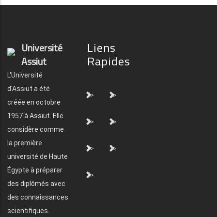
Liens
Université
Rapides
Assiut
L'Université
d'Assiut a été
">
">
créée en octobre
1957 à Assiut. Elle
">
">
considère comme
la première
">
">
université de Haute
Égypte à préparer
">
des diplômés avec
des connaissances
scientifiques.