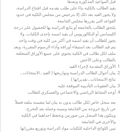
قبل المواعيد المذكورة وبعدها.
يقيد الطالب بالكلية بناءً على طلب يقدمه قبل افتتاح الدراسة،
ولا يجوز القيد بعد ذلك إلا بترخيص من مجلس الكلية في حدود
القواعد التي يقررها مجلس الجامعة.
يلتحق الطالب بالجامعة أو يتابع الدراسة بها للحصول على درجة
الليسانس أو البكالوريوس أن يقيد اسمه بإحدى الكليات، ولا
يجوز للطالب أن يقيد اسمه في أكثر من كلية في وقت واحد.
يتم قيد الطالب بعد استيفاء أوراقه وأداء الرسوم المقررة، ويعد
ملف لكل طالب في الكلية يحتوي على جميع الأوراق المتعلقة
بالطالب وعلى الأخص :
الأوراق المقدمة لإجراء القيد.
بيان أحوال الطالب الدراسية وتواريخها ( القيد ـ الامتحانات ـ
نتائح الامتحانات ـ تقديراتها ).
بيان العقوبات التأديبية الموقعة عليه.
أوجه النشاط الرياضي والاجتماعي والعسكري للطالب.
يعد سجل خاص لكل طالب يدون به بيان لما يتضمنه ملفه فضلاً
عن تاريخ خروجه من الجامعة وسببه وعمله بعد التخرج،
ويتكون هذا السجل من صورتين وتحفظ احداهما في الكلية
والأخرى في الجامعة.
تبين اللوائح الداخلية للكليات مواد الدراسة وتوزيع مقرراتها