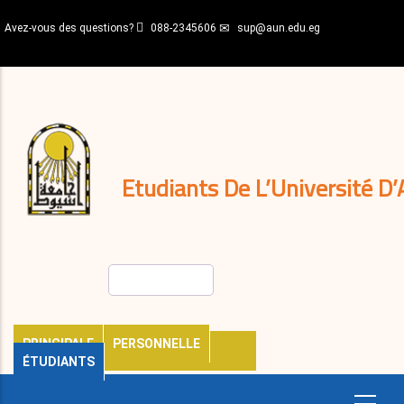
Aller
Avez-vous des questions?
088-2345606
sup@aun.edu.eg
au
contenu
N-
principal
Home
Règlements
&
décisions
Expatriés
Journal
Etudiants De L’Université D’
Rechercher
PRINCIPALE
PERSONNELLE
ÉTUDIANTS