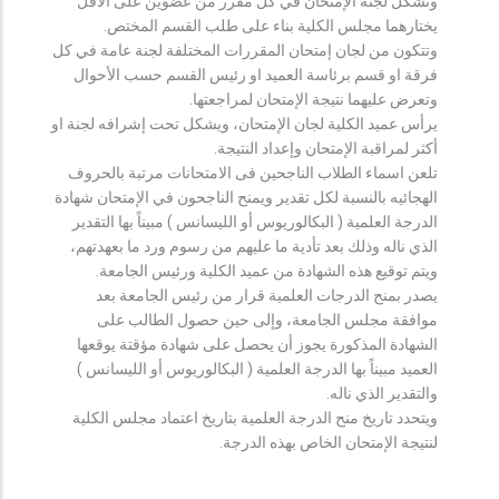
وتشكل لجنة الإمتحان في كل مقرر من عضوين على الأقل
يختارهما مجلس الكلية بناء على طلب القسم المختص.
وتتكون من لجان إمتحان المقررات المختلفة لجنة عامة في كل
فرقة او قسم برئاسة العميد او رئيس القسم حسب الأحوال
وتعرض عليهما نتيجة الإمتحان لمراجعتها.
يرأس عميد الكلية لجان الإمتحان، ويشكل تحت إشرافه لجنة او
أكثر لمراقبة الإمتحان وإعداد النتيجة.
تلعن اسماء الطلاب الناجحين فى الامتحانات مرتبة بالحروف
الهجائيه بالنسبة لكل تقدير ويمنح الناجحون في الإمتحان شهادة
الدرجة العلمية ( البكالوريوس أو الليسانس ) مبيناً بها التقدير
الذي ناله وذلك بعد تأدية ما عليهم من رسوم ورد ما بعهدتهم،
ويتم توقيع هذه الشهادة من عميد الكلية ورئيس الجامعة.
يصدر بمنح الدرجات العلمية قرار من رئيس الجامعة بعد
موافقة مجلس الجامعة، وإلى حين حصول الطالب على
الشهادة المذكورة يجوز أن يحصل على شهادة مؤقتة يوقعها
العميد مبيناً بها الدرجة العلمية ( البكالوريوس أو الليسانس )
والتقدير الذي ناله.
ويتحدد تاريخ منح الدرجة العلمية بتاريخ اعتماد مجلس الكلية
لنتيجة الإمتحان الخاص بهذه الدرجة.