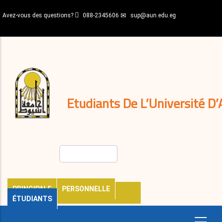
Aller
Avez-vous des questions?
088-2345606
sup@aun.edu.eg
au
contenu
N-
principal
Home
Règlements
&
décisions
Expatriés
Journal
Etudiants De L’Université D’
Rechercher
PRINCIPALE
PERSONNELLE
ÉTUDIANTS