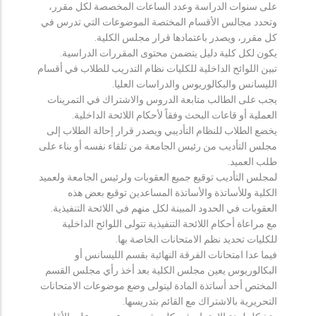
على سنوات الدراسة وعدد الساعات المخصصة لكل مقرر،
وتحدد مجالس الأقسام المختصة الموضوعات التي تدرس في
كل مقرر، ويصدر باعتمادها قرار مجلس الكلية.
يكون لكل كلية دليل يتضمن محتوى المقررات الدراسية.
تبين اللوائح الداخلية للكليات نظام التدريب للطلاب في أقسام
الليسانس والبكالوريوس والدراسات العليا.
يجب على الطالب متابعة الدروس والاشتراك في التمرينات
العملية أو قاعات البحث وفقاً لأحكام اللائحة الداخلية.
يخضع الطلاب للنظام التأديبي ويصدر قرار إحالة الطلاب إلى
مجلس التأديب من رئيس الجامعة من تلقاء نفسه أو بناء على
طلب العميد.
لمجلس التأديب توقيع جميع العقوبات ولرئيس الجامعة ولعميد
الكلية وللأساتذة والأساتذة المساعدين توقيع بعض هذه
العقوبات في الحدود المبينة لكل منهم في اللائحة التنفيذية.
مع مراعاة أحكام اللائحة التنفيذية تتولى اللوائح الداخلية
للكليات تحديد نظم الامتحانات الخاصة بها.
فيما عدا امتحانات الفرقة النهائية بقسم الليسانس أو
البكالوريوس يعين مجلس الكلية بعد أخذ رأي مجلس القسم
المختص أحد أساتذة المادة ليتولى وضع موضوعات الامتحانات
التحريرية بالاشتراك مع القائم بتدريسها.