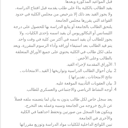
قبل المواعيد المذكورة وبعدها.
يقيد الطالب بالكلية بناءً على طلب يقدمه قبل افتتاح الدراسة،
ولا يجوز القيد بعد ذلك إلا بترخيص من مجلس الكلية في حدود
القواعد التي يقررها مجلس الجامعة.
يلتحق الطالب بالجامعة أو يتابع الدراسة بها للحصول على درجة
الليسانس أو البكالوريوس أن يقيد اسمه بإحدى الكليات، ولا
يجوز للطالب أن يقيد اسمه في أكثر من كلية في وقت واحد.
يتم قيد الطالب بعد استيفاء أوراقه وأداء الرسوم المقررة، ويعد
ملف لكل طالب في الكلية يحتوي على جميع الأوراق المتعلقة
بالطالب وعلى الأخص :
الأوراق المقدمة لإجراء القيد.
بيان أحوال الطالب الدراسية وتواريخها ( القيد ـ الامتحانات ـ
نتائح الامتحانات ـ تقديراتها ).
بيان العقوبات التأديبية الموقعة عليه.
أوجه النشاط الرياضي والاجتماعي والعسكري للطالب.
يعد سجل خاص لكل طالب يدون به بيان لما يتضمنه ملفه فضلاً
عن تاريخ خروجه من الجامعة وسببه وعمله بعد التخرج،
ويتكون هذا السجل من صورتين وتحفظ احداهما في الكلية
والأخرى في الجامعة.
تبين اللوائح الداخلية للكليات مواد الدراسة وتوزيع مقرراتها