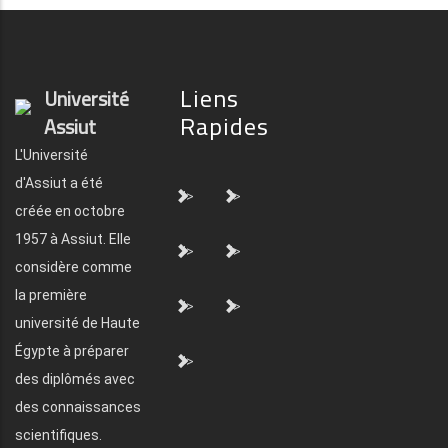
Liens
Université
Rapides
Assiut
L'Université
d'Assiut a été
">
">
créée en octobre
1957 à Assiut. Elle
">
">
considère comme
la première
">
">
université de Haute
Égypte à préparer
">
des diplômés avec
des connaissances
scientifiques.