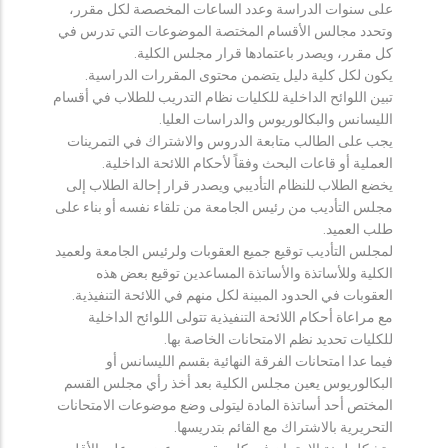
على سنوات الدراسة وعدد الساعات المخصصة لكل مقرر،
وتحدد مجالس الأقسام المختصة الموضوعات التي تدرس في
كل مقرر، ويصدر باعتمادها قرار مجلس الكلية.
يكون لكل كلية دليل يتضمن محتوى المقررات الدراسية.
تبين اللوائح الداخلية للكليات نظام التدريب للطلاب في أقسام
الليسانس والبكالوريوس والدراسات العليا.
يجب على الطالب متابعة الدروس والاشتراك في التمرينات
العملية أو قاعات البحث وفقاً لأحكام اللائحة الداخلية.
يخضع الطلاب للنظام التأديبي ويصدر قرار إحالة الطلاب إلى
مجلس التأديب من رئيس الجامعة من تلقاء نفسه أو بناء على
طلب العميد.
لمجلس التأديب توقيع جميع العقوبات ولرئيس الجامعة ولعميد
الكلية وللأساتذة والأساتذة المساعدين توقيع بعض هذه
العقوبات في الحدود المبينة لكل منهم في اللائحة التنفيذية.
مع مراعاة أحكام اللائحة التنفيذية تتولى اللوائح الداخلية
للكليات تحديد نظم الامتحانات الخاصة بها.
فيما عدا امتحانات الفرقة النهائية بقسم الليسانس أو
البكالوريوس يعين مجلس الكلية بعد أخذ رأي مجلس القسم
المختص أحد أساتذة المادة ليتولى وضع موضوعات الامتحانات
التحريرية بالاشتراك مع القائم بتدريسها.