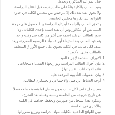
قبل المواعيد المذكورة وبعدها.
يقيد الطالب بالكلية بناءً على طلب يقدمه قبل افتتاح الدراسة،
ولا يجوز القيد بعد ذلك إلا بترخيص من مجلس الكلية في حدود
القواعد التي يقررها مجلس الجامعة.
يلتحق الطالب بالجامعة أو يتابع الدراسة بها للحصول على درجة
الليسانس أو البكالوريوس أن يقيد اسمه بإحدى الكليات، ولا
يجوز للطالب أن يقيد اسمه في أكثر من كلية في وقت واحد.
يتم قيد الطالب بعد استيفاء أوراقه وأداء الرسوم المقررة، ويعد
ملف لكل طالب في الكلية يحتوي على جميع الأوراق المتعلقة
بالطالب وعلى الأخص :
الأوراق المقدمة لإجراء القيد.
بيان أحوال الطالب الدراسية وتواريخها ( القيد ـ الامتحانات ـ
نتائح الامتحانات ـ تقديراتها ).
بيان العقوبات التأديبية الموقعة عليه.
أوجه النشاط الرياضي والاجتماعي والعسكري للطالب.
يعد سجل خاص لكل طالب يدون به بيان لما يتضمنه ملفه فضلاً
عن تاريخ خروجه من الجامعة وسببه وعمله بعد التخرج،
ويتكون هذا السجل من صورتين وتحفظ احداهما في الكلية
والأخرى في الجامعة.
تبين اللوائح الداخلية للكليات مواد الدراسة وتوزيع مقرراتها