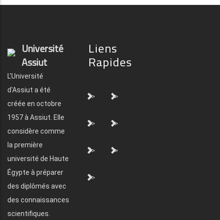
Liens
Université
Rapides
Assiut
L'Université
d'Assiut a été
">
">
créée en octobre
1957 à Assiut. Elle
">
">
considère comme
la première
">
">
université de Haute
Égypte à préparer
">
des diplômés avec
des connaissances
scientifiques.