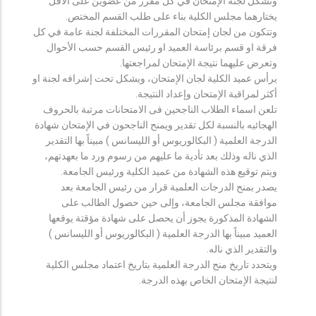
وتشكل لجنة الإمتحان في كل مقرر من عضوين على الأقل
يختارهما مجلس الكلية بناء على طلب القسم المختص.
وتتكون من لجان إمتحان المقررات المختلفة لجنة عامة في كل
فرقة او قسم برئاسة العميد او رئيس القسم حسب الأحوال
وتعرض عليهما نتيجة الإمتحان لمراجعتها.
يرأس عميد الكلية لجان الإمتحان، ويشكل تحت إشرافه لجنة او
أكثر لمراقبة الإمتحان وإعداد النتيجة.
تلعن اسماء الطلاب الناجحين فى الامتحانات مرتبة بالحروف
الهجائيه بالنسبة لكل تقدير ويمنح الناجحون في الإمتحان شهادة
الدرجة العلمية ( البكالوريوس أو الليسانس ) مبيناً بها التقدير
الذي ناله وذلك بعد تأدية ما عليهم من رسوم ورد ما بعهدتهم،
ويتم توقيع هذه الشهادة من عميد الكلية ورئيس الجامعة.
يصدر بمنح الدرجات العلمية قرار من رئيس الجامعة بعد
موافقة مجلس الجامعة، وإلى حين حصول الطالب على
الشهادة المذكورة يجوز أن يحصل على شهادة مؤقتة يوقعها
العميد مبيناً بها الدرجة العلمية ( البكالوريوس أو الليسانس )
والتقدير الذي ناله.
ويتحدد تاريخ منح الدرجة العلمية بتاريخ اعتماد مجلس الكلية
لنتيجة الإمتحان الخاص بهذه الدرجة.