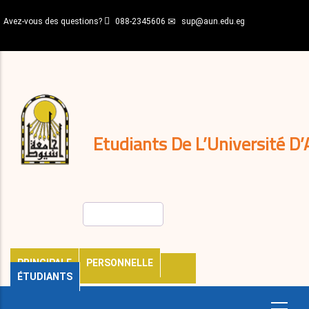
Aller
Avez-vous des questions?
088-2345606
sup@aun.edu.eg
au
contenu
N-
principal
Home
Règlements
&
décisions
Expatriés
Journal
Etudiants De L’Université D’
Rechercher
PRINCIPALE
PERSONNELLE
ÉTUDIANTS