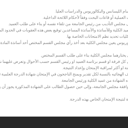
سام الليسانس والبكالوريوس والدراسات العليا.
ملية أو قاعات البحث وفقاً لأحكام اللائحة الداخلية.
لى مجلس التأديب من رئيس الجامعة من تلقاء نفسه أو بناء على طلب العميد.
 الكلية وللأساتذة والأساتذة المساعدين توقيع بعض هذه العقوبات في الحدود المبين
لكليات تحديد نظم الامتحانات الخاصة بها.
بكالوريوس يعين مجلس الكلية بعد أخذ رأي مجلس القسم المختص أحد أساتذة المادة
يختارهما مجلس الكلية بناء على طلب القسم المختص.
 كل فرقة او قسم برئاسة العميد او رئيس القسم حسب الأحوال وتعرض عليهما نتيج
و أكثر لمراقبة الإمتحان وإعداد النتيجة.
هجائيه بالنسبة لكل تقدير ويمنح الناجحون في الإمتحان شهادة الدرجة العلمية ( الب
ذه الشهادة من عميد الكلية ورئيس الجامعة.
افقة مجلس الجامعة، وإلى حين حصول الطالب على الشهادة المذكورة يجوز أن يحصل
 لنتيجة الإمتحان الخاص بهذه الدرجة.