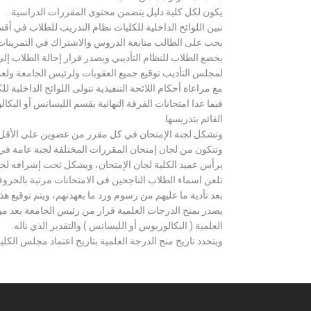
يكون لكل كلية دليل يتضمن محتوى المقررات الدراسية.
تبين اللوائح الداخلية للكليات نظام التدريب للطلاب في أق
يجب على الطالب متابعة الدروس والاشتراك في التمرينات الع
يخضع الطلاب للنظام التأديبي ويصدر قرار إحالة الطلاب إ
لمجلس التأديب توقيع جميع العقوبات ولرئيس الجامعة ولعميد
مع مراعاة أحكام اللائحة التنفيذية تتولى اللوائح الداخلية ل
فيما عدا امتحانات الفرقة النهائية بقسم الليسانس أو ال
القائم بتدريسها.
وتشكل لجنة الإمتحان في كل مقرر من عضوين على الأقل 
وتتكون من لجان إمتحان المقررات المختلفة لجنة عامة في
يرأس عميد الكلية لجان الإمتحان، ويشكل تحت إشرافه لجنة ا
تلعن اسماء الطلاب الناجحين فى الامتحانات مرتبة بالحروف ال
بعد تأدية ما عليهم من رسوم ورد ما بعهدتهم، ويتم توقيع ه
يصدر بمنح الدرجات العلمية قرار من رئيس الجامعة بعد مو
العلمية ( البكالوريوس أو الليسانس ) والتقدير الذي ناله.
ويتحدد تاريخ منح الدرجة العلمية بتاريخ اعتماد مجلس الكلية