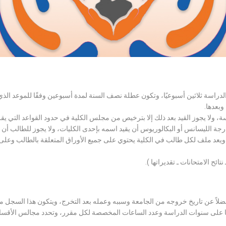
الدراسة ثلاثين أسبوعيًا، وتكون عطلة نصف السنة لمدة أسبوعين وفقًا للموعد ا
وبعدها.
اسة، ولا يجوز القيد بعد ذلك إلا بترخيص من مجلس الكلية في حدود القواعد التي ي
درجة الليسانس أو البكالوريوس أن يقيد اسمه بإحدى الكليات، ولا يجوز للطالب أن
، ويعد ملف لكل طالب في الكلية يحتوي على جميع الأوراق المتعلقة بالطالب وعلى
تائح الامتحانات ـ تقديراتها ).
لاً عن تاريخ خروجه من الجامعة وسببه وعمله بعد التخرج، ويتكون هذا السجل م
رراتها على سنوات الدراسة وعدد الساعات المخصصة لكل مقرر، وتحدد مجالس الأ