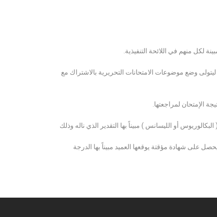
ة لكل منهم في اللائحة التنفيذية.
 ليتولى وضع موضوعات الامتحانات التحريرية بالاشتراك مع
ة الإمتحان لمراجعتها.
كالوريوس أو الليسانس ) مبيناً بها التقدير الذي ناله وذلك
 على شهادة مؤقتة يوقعها العميد مبيناً بها الدرجة