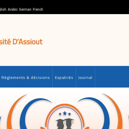
lish
Arabic
German
French
sité D’Assiout
Règlements & décisions
Expatriés
Journal