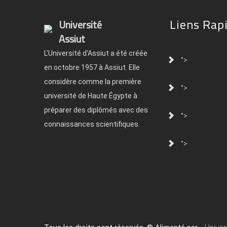
Liens Rap
Université
Assiut
L'Université d'Assiut a été créée
">
en octobre 1957 à Assiut. Elle
considère comme la première
">
université de Haute Égypte à
préparer des diplômés avec des
">
connaissances scientifiques.
">