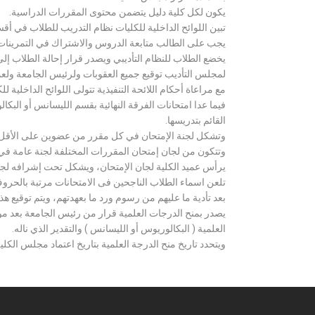
يكون لكل كلية دليل يتضمن محتوى المقررات الدراسية.
تبين اللوائح الداخلية للكليات نظام التدريب للطلاب في أق
يجب على الطالب متابعة الدروس والاشتراك في التمرينات الع
يخضع الطلاب للنظام التأديبي ويصدر قرار إحالة الطلاب إ
لمجلس التأديب توقيع جميع العقوبات ولرئيس الجامعة ولعميد
مع مراعاة أحكام اللائحة التنفيذية تتولى اللوائح الداخلية ل
فيما عدا امتحانات الفرقة النهائية بقسم الليسانس أو ال
القائم بتدريسها.
وتشكل لجنة الإمتحان في كل مقرر من عضوين على الأقل 
وتتكون من لجان إمتحان المقررات المختلفة لجنة عامة في
يرأس عميد الكلية لجان الإمتحان، ويشكل تحت إشرافه لجنة ا
تلعن اسماء الطلاب الناجحين فى الامتحانات مرتبة بالحروف ال
بعد تأدية ما عليهم من رسوم ورد ما بعهدتهم، ويتم توقيع ه
يصدر بمنح الدرجات العلمية قرار من رئيس الجامعة بعد مو
العلمية ( البكالوريوس أو الليسانس ) والتقدير الذي ناله.
ويتحدد تاريخ منح الدرجة العلمية بتاريخ اعتماد مجلس الكلية