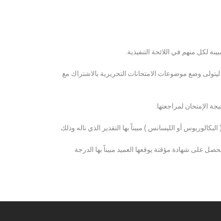
ة لكل منهم في اللائحة التنفيذية.
 ليتولى وضع موضوعات الامتحانات التحريرية بالاشتراك مع
ة الإمتحان لمراجعتها.
كالوريوس أو الليسانس ) مبيناً بها التقدير الذي ناله وذلك
 على شهادة مؤقتة يوقعها العميد مبيناً بها الدرجة