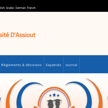
lish
Arabic
German
French
sité D’Assiout
Règlements & décisions
Expatriés
Journal