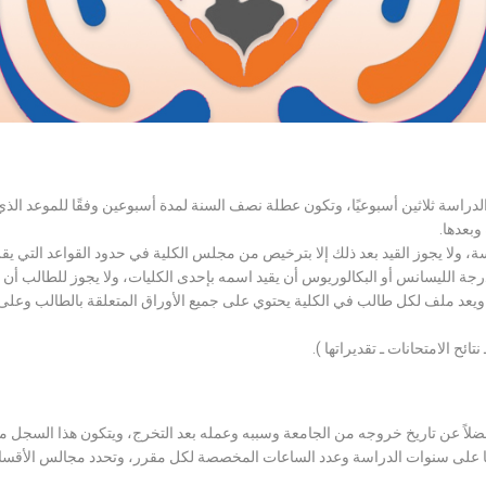
الدراسة ثلاثين أسبوعيًا، وتكون عطلة نصف السنة لمدة أسبوعين وفقًا للموعد ا
وبعدها.
اسة، ولا يجوز القيد بعد ذلك إلا بترخيص من مجلس الكلية في حدود القواعد التي ي
درجة الليسانس أو البكالوريوس أن يقيد اسمه بإحدى الكليات، ولا يجوز للطالب أن
، ويعد ملف لكل طالب في الكلية يحتوي على جميع الأوراق المتعلقة بالطالب وعلى
تائح الامتحانات ـ تقديراتها ).
لاً عن تاريخ خروجه من الجامعة وسببه وعمله بعد التخرج، ويتكون هذا السجل م
رراتها على سنوات الدراسة وعدد الساعات المخصصة لكل مقرر، وتحدد مجالس الأ