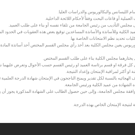
سام الليسانس والبكالوريوس والدراسات العليا.
ملية أو قاعات البحث وفقاً لأحكام اللائحة الداخلية.
لى مجلس التأديب من رئيس الجامعة من تلقاء نفسه أو بناء على طلب العميد.
 الكلية وللأساتذة والأساتذة المساعدين توقيع بعض هذه العقوبات في الحدود المبين
لكليات تحديد نظم الامتحانات الخاصة بها.
بكالوريوس يعين مجلس الكلية بعد أخذ رأي مجلس القسم المختص أحد أساتذة المادة
يختارهما مجلس الكلية بناء على طلب القسم المختص.
 كل فرقة او قسم برئاسة العميد او رئيس القسم حسب الأحوال وتعرض عليهما نتيج
و أكثر لمراقبة الإمتحان وإعداد النتيجة.
هجائيه بالنسبة لكل تقدير ويمنح الناجحون في الإمتحان شهادة الدرجة العلمية ( الب
ذه الشهادة من عميد الكلية ورئيس الجامعة.
افقة مجلس الجامعة، وإلى حين حصول الطالب على الشهادة المذكورة يجوز أن يحصل
 لنتيجة الإمتحان الخاص بهذه الدرجة.