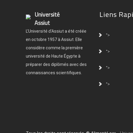
Liens Rap
Université
Assiut
L'Université d'Assiut a été créée
">
en octobre 1957 à Assiut. Elle
considère comme la première
">
université de Haute Égypte à
préparer des diplômés avec des
">
connaissances scientifiques.
">