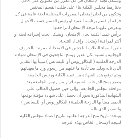
وتشكل لجنة الإمتحان في كل مقرر من عضوين على الأقل
يختارهما مجلس الكلية بناء على طلب القسم المختص.
وتتكون من لجان إمتحان المقررات المختلفة لجنة عامة في كل
فرقة او قسم برئاسة العميد او رئيس القسم حسب الأحوال
وتعرض عليهما نتيجة الإمتحان لمراجعتها.
يرأس عميد الكلية لجان الإمتحان، ويشكل تحت إشرافه لجنة او
أكثر لمراقبة الإمتحان وإعداد النتيجة.
تلعن اسماء الطلاب الناجحين فى الامتحانات مرتبة بالحروف
الهجائيه بالنسبة لكل تقدير ويمنح الناجحون في الإمتحان شهادة
الدرجة العلمية ( البكالوريوس أو الليسانس ) مبيناً بها التقدير
الذي ناله وذلك بعد تأدية ما عليهم من رسوم ورد ما بعهدتهم،
ويتم توقيع هذه الشهادة من عميد الكلية ورئيس الجامعة.
يصدر بمنح الدرجات العلمية قرار من رئيس الجامعة بعد
موافقة مجلس الجامعة، وإلى حين حصول الطالب على
الشهادة المذكورة يجوز أن يحصل على شهادة مؤقتة يوقعها
العميد مبيناً بها الدرجة العلمية ( البكالوريوس أو الليسانس )
والتقدير الذي ناله.
ويتحدد تاريخ منح الدرجة العلمية بتاريخ اعتماد مجلس الكلية
لنتيجة الإمتحان الخاص بهذه الدرجة.