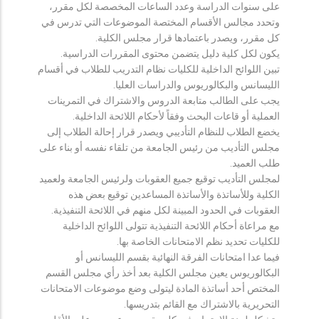
على سنوات الدراسة وعدد الساعات المخصصة لكل مقرر،
وتحدد مجالس الأقسام المختصة الموضوعات التي تدرس في
كل مقرر، ويصدر باعتمادها قرار مجلس الكلية.
يكون لكل كلية دليل يتضمن محتوى المقررات الدراسية.
تبين اللوائح الداخلية للكليات نظام التدريب للطلاب في أقسام
الليسانس والبكالوريوس والدراسات العليا.
يجب على الطالب متابعة الدروس والاشتراك في التمرينات
العملية أو قاعات البحث وفقاً لأحكام اللائحة الداخلية.
يخضع الطلاب للنظام التأديبي ويصدر قرار إحالة الطلاب إلى
مجلس التأديب من رئيس الجامعة من تلقاء نفسه أو بناء على
طلب العميد.
لمجلس التأديب توقيع جميع العقوبات ولرئيس الجامعة ولعميد
الكلية وللأساتذة والأساتذة المساعدين توقيع بعض هذه
العقوبات في الحدود المبينة لكل منهم في اللائحة التنفيذية.
مع مراعاة أحكام اللائحة التنفيذية تتولى اللوائح الداخلية
للكليات تحديد نظم الامتحانات الخاصة بها.
فيما عدا امتحانات الفرقة النهائية بقسم الليسانس أو
البكالوريوس يعين مجلس الكلية بعد أخذ رأي مجلس القسم
المختص أحد أساتذة المادة ليتولى وضع موضوعات الامتحانات
التحريرية بالاشتراك مع القائم بتدريسها.