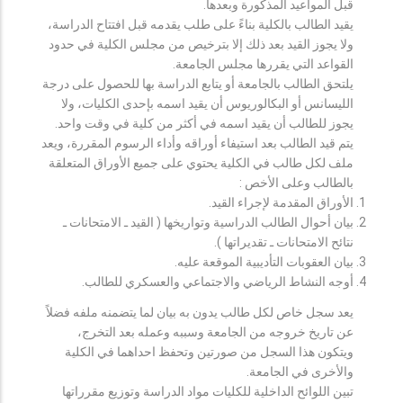
قبل المواعيد المذكورة وبعدها.
يقيد الطالب بالكلية بناءً على طلب يقدمه قبل افتتاح الدراسة،
ولا يجوز القيد بعد ذلك إلا بترخيص من مجلس الكلية في حدود
القواعد التي يقررها مجلس الجامعة.
يلتحق الطالب بالجامعة أو يتابع الدراسة بها للحصول على درجة
الليسانس أو البكالوريوس أن يقيد اسمه بإحدى الكليات، ولا
يجوز للطالب أن يقيد اسمه في أكثر من كلية في وقت واحد.
يتم قيد الطالب بعد استيفاء أوراقه وأداء الرسوم المقررة، ويعد
ملف لكل طالب في الكلية يحتوي على جميع الأوراق المتعلقة
بالطالب وعلى الأخص :
الأوراق المقدمة لإجراء القيد.
بيان أحوال الطالب الدراسية وتواريخها ( القيد ـ الامتحانات ـ
نتائح الامتحانات ـ تقديراتها ).
بيان العقوبات التأديبية الموقعة عليه.
أوجه النشاط الرياضي والاجتماعي والعسكري للطالب.
يعد سجل خاص لكل طالب يدون به بيان لما يتضمنه ملفه فضلاً
عن تاريخ خروجه من الجامعة وسببه وعمله بعد التخرج،
ويتكون هذا السجل من صورتين وتحفظ احداهما في الكلية
والأخرى في الجامعة.
تبين اللوائح الداخلية للكليات مواد الدراسة وتوزيع مقرراتها