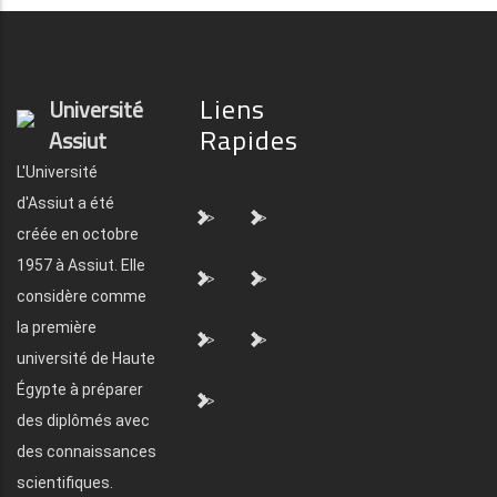
Liens
Université
Rapides
Assiut
L'Université
d'Assiut a été
">
">
créée en octobre
1957 à Assiut. Elle
">
">
considère comme
la première
">
">
université de Haute
Égypte à préparer
">
des diplômés avec
des connaissances
scientifiques.