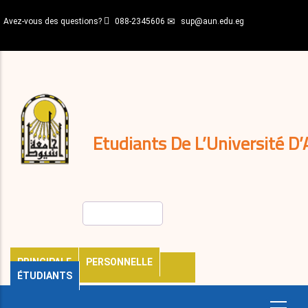
Aller
Avez-vous des questions?
088-2345606
sup@aun.edu.eg
au
contenu
N-
principal
Home
Règlements
&
décisions
Expatriés
Journal
Etudiants De L’Université D’
Rechercher
PRINCIPALE
PERSONNELLE
ÉTUDIANTS