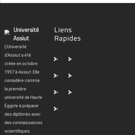
Liens
Université
Rapides
Assiut
L'Université
d'Assiut a été
">
">
créée en octobre
1957 à Assiut. Elle
">
">
considère comme
la première
">
">
université de Haute
Égypte à préparer
">
des diplômés avec
des connaissances
scientifiques.