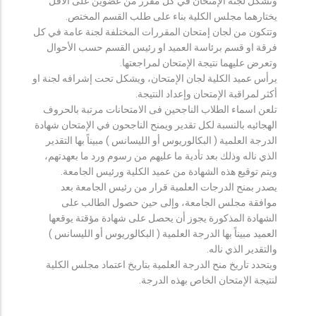
وتشكل لجنة الإمتحان في كل مقرر من عضوين على الأقل
يختارهما مجلس الكلية بناء على طلب القسم المختص.
وتتكون من لجان إمتحان المقررات المختلفة لجنة عامة في كل
فرقة او قسم برئاسة العميد او رئيس القسم حسب الأحوال
وتعرض عليهما نتيجة الإمتحان لمراجعتها.
يرأس عميد الكلية لجان الإمتحان، ويشكل تحت إشرافه لجنة او
أكثر لمراقبة الإمتحان وإعداد النتيجة.
تلعن اسماء الطلاب الناجحين فى الامتحانات مرتبة بالحروف
الهجائيه بالنسبة لكل تقدير ويمنح الناجحون في الإمتحان شهادة
الدرجة العلمية ( البكالوريوس أو الليسانس ) مبيناً بها التقدير
الذي ناله وذلك بعد تأدية ما عليهم من رسوم ورد ما بعهدتهم،
ويتم توقيع هذه الشهادة من عميد الكلية ورئيس الجامعة.
يصدر بمنح الدرجات العلمية قرار من رئيس الجامعة بعد
موافقة مجلس الجامعة، وإلى حين حصول الطالب على
الشهادة المذكورة يجوز أن يحصل على شهادة مؤقتة يوقعها
العميد مبيناً بها الدرجة العلمية ( البكالوريوس أو الليسانس )
والتقدير الذي ناله.
ويتحدد تاريخ منح الدرجة العلمية بتاريخ اعتماد مجلس الكلية
لنتيجة الإمتحان الخاص بهذه الدرجة.