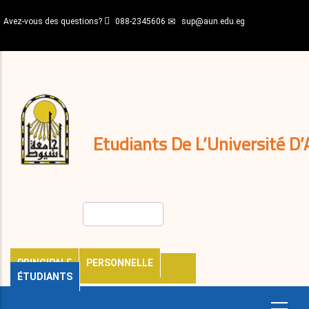
Aller
Avez-vous des questions?
088-2345606
sup@aun.edu.eg
au
contenu
N-
principal
Home
Règlements
&
décisions
Expatriés
Journal
Etudiants De L’Université D’
Rechercher
PRINCIPALE
PERSONNELLE
ÉTUDIANTS