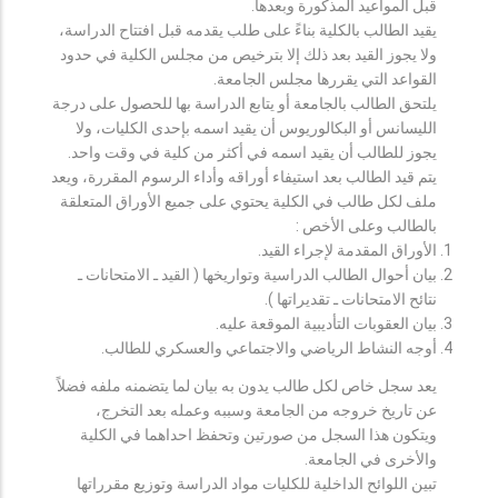
قبل المواعيد المذكورة وبعدها.
يقيد الطالب بالكلية بناءً على طلب يقدمه قبل افتتاح الدراسة،
ولا يجوز القيد بعد ذلك إلا بترخيص من مجلس الكلية في حدود
القواعد التي يقررها مجلس الجامعة.
يلتحق الطالب بالجامعة أو يتابع الدراسة بها للحصول على درجة
الليسانس أو البكالوريوس أن يقيد اسمه بإحدى الكليات، ولا
يجوز للطالب أن يقيد اسمه في أكثر من كلية في وقت واحد.
يتم قيد الطالب بعد استيفاء أوراقه وأداء الرسوم المقررة، ويعد
ملف لكل طالب في الكلية يحتوي على جميع الأوراق المتعلقة
بالطالب وعلى الأخص :
الأوراق المقدمة لإجراء القيد.
بيان أحوال الطالب الدراسية وتواريخها ( القيد ـ الامتحانات ـ
نتائح الامتحانات ـ تقديراتها ).
بيان العقوبات التأديبية الموقعة عليه.
أوجه النشاط الرياضي والاجتماعي والعسكري للطالب.
يعد سجل خاص لكل طالب يدون به بيان لما يتضمنه ملفه فضلاً
عن تاريخ خروجه من الجامعة وسببه وعمله بعد التخرج،
ويتكون هذا السجل من صورتين وتحفظ احداهما في الكلية
والأخرى في الجامعة.
تبين اللوائح الداخلية للكليات مواد الدراسة وتوزيع مقرراتها