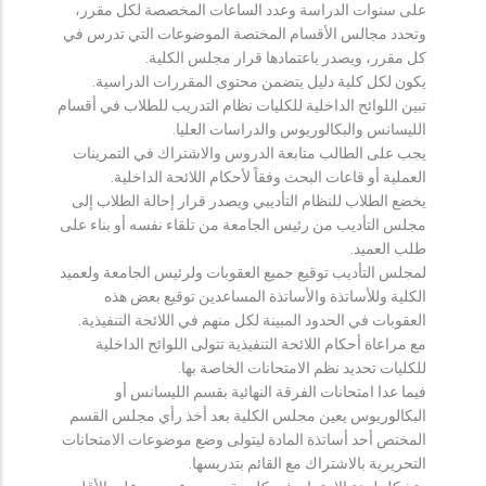
على سنوات الدراسة وعدد الساعات المخصصة لكل مقرر،
وتحدد مجالس الأقسام المختصة الموضوعات التي تدرس في
كل مقرر، ويصدر باعتمادها قرار مجلس الكلية.
يكون لكل كلية دليل يتضمن محتوى المقررات الدراسية.
تبين اللوائح الداخلية للكليات نظام التدريب للطلاب في أقسام
الليسانس والبكالوريوس والدراسات العليا.
يجب على الطالب متابعة الدروس والاشتراك في التمرينات
العملية أو قاعات البحث وفقاً لأحكام اللائحة الداخلية.
يخضع الطلاب للنظام التأديبي ويصدر قرار إحالة الطلاب إلى
مجلس التأديب من رئيس الجامعة من تلقاء نفسه أو بناء على
طلب العميد.
لمجلس التأديب توقيع جميع العقوبات ولرئيس الجامعة ولعميد
الكلية وللأساتذة والأساتذة المساعدين توقيع بعض هذه
العقوبات في الحدود المبينة لكل منهم في اللائحة التنفيذية.
مع مراعاة أحكام اللائحة التنفيذية تتولى اللوائح الداخلية
للكليات تحديد نظم الامتحانات الخاصة بها.
فيما عدا امتحانات الفرقة النهائية بقسم الليسانس أو
البكالوريوس يعين مجلس الكلية بعد أخذ رأي مجلس القسم
المختص أحد أساتذة المادة ليتولى وضع موضوعات الامتحانات
التحريرية بالاشتراك مع القائم بتدريسها.