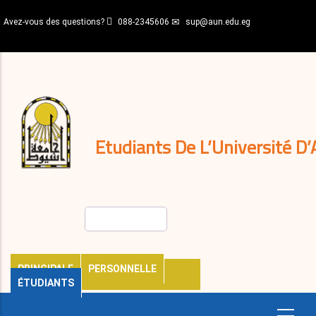
Aller
Avez-vous des questions?
088-2345606
sup@aun.edu.eg
au
contenu
N-
principal
Home
Règlements
&
décisions
Expatriés
Journal
Etudiants De L’Université D’
Rechercher
PRINCIPALE
PERSONNELLE
ÉTUDIANTS