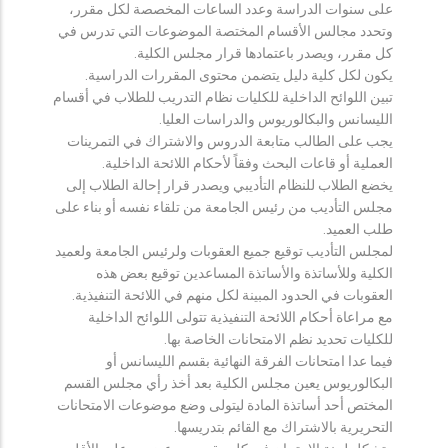
على سنوات الدراسة وعدد الساعات المخصصة لكل مقرر،
وتحدد مجالس الأقسام المختصة الموضوعات التي تدرس في
كل مقرر، ويصدر باعتمادها قرار مجلس الكلية.
يكون لكل كلية دليل يتضمن محتوى المقررات الدراسية.
تبين اللوائح الداخلية للكليات نظام التدريب للطلاب في أقسام
الليسانس والبكالوريوس والدراسات العليا.
يجب على الطالب متابعة الدروس والاشتراك في التمرينات
العملية أو قاعات البحث وفقاً لأحكام اللائحة الداخلية.
يخضع الطلاب للنظام التأديبي ويصدر قرار إحالة الطلاب إلى
مجلس التأديب من رئيس الجامعة من تلقاء نفسه أو بناء على
طلب العميد.
لمجلس التأديب توقيع جميع العقوبات ولرئيس الجامعة ولعميد
الكلية وللأساتذة والأساتذة المساعدين توقيع بعض هذه
العقوبات في الحدود المبينة لكل منهم في اللائحة التنفيذية.
مع مراعاة أحكام اللائحة التنفيذية تتولى اللوائح الداخلية
للكليات تحديد نظم الامتحانات الخاصة بها.
فيما عدا امتحانات الفرقة النهائية بقسم الليسانس أو
البكالوريوس يعين مجلس الكلية بعد أخذ رأي مجلس القسم
المختص أحد أساتذة المادة ليتولى وضع موضوعات الامتحانات
التحريرية بالاشتراك مع القائم بتدريسها.