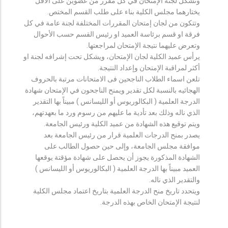
وتشكل لجنة الإمتحان في كل مقرر من عضوين على الأقل
يختارهما مجلس الكلية بناء على طلب القسم المختص.
وتتكون من لجان إمتحان المقررات المختلفة لجنة عامة في كل
فرقة او قسم برئاسة العميد او رئيس القسم حسب الأحوال
وتعرض عليهما نتيجة الإمتحان لمراجعتها.
يرأس عميد الكلية لجان الإمتحان، ويشكل تحت إشرافه لجنة او
أكثر لمراقبة الإمتحان وإعداد النتيجة.
تلعن اسماء الطلاب الناجحين فى الامتحانات مرتبة بالحروف
الهجائيه بالنسبة لكل تقدير ويمنح الناجحون في الإمتحان شهادة
الدرجة العلمية ( البكالوريوس أو الليسانس ) مبيناً بها التقدير
الذي ناله وذلك بعد تأدية ما عليهم من رسوم ورد ما بعهدتهم،
ويتم توقيع هذه الشهادة من عميد الكلية ورئيس الجامعة.
يصدر بمنح الدرجات العلمية قرار من رئيس الجامعة بعد
موافقة مجلس الجامعة، وإلى حين حصول الطالب على
الشهادة المذكورة يجوز أن يحصل على شهادة مؤقتة يوقعها
العميد مبيناً بها الدرجة العلمية ( البكالوريوس أو الليسانس )
والتقدير الذي ناله.
ويتحدد تاريخ منح الدرجة العلمية بتاريخ اعتماد مجلس الكلية
لنتيجة الإمتحان الخاص بهذه الدرجة.