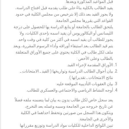
قبل المواعيد المذكورة وبعدها.
يقيد الطالب بالكلية بناءً على طلب يقدمه قبل افتتاح الدراسة،
ولا يجوز القيد بعد ذلك إلا بترخيص من مجلس الكلية في حدود
القواعد التي يقررها مجلس الجامعة.
يلتحق الطالب بالجامعة أو يتابع الدراسة بها للحصول على درجة
الليسانس أو البكالوريوس أن يقيد اسمه بإحدى الكليات، ولا
يجوز للطالب أن يقيد اسمه في أكثر من كلية في وقت واحد.
يتم قيد الطالب بعد استيفاء أوراقه وأداء الرسوم المقررة، ويعد
ملف لكل طالب في الكلية يحتوي على جميع الأوراق المتعلقة
بالطالب وعلى الأخص :
الأوراق المقدمة لإجراء القيد.
بيان أحوال الطالب الدراسية وتواريخها ( القيد ـ الامتحانات ـ
نتائح الامتحانات ـ تقديراتها ).
بيان العقوبات التأديبية الموقعة عليه.
أوجه النشاط الرياضي والاجتماعي والعسكري للطالب.
يعد سجل خاص لكل طالب يدون به بيان لما يتضمنه ملفه فضلاً
عن تاريخ خروجه من الجامعة وسببه وعمله بعد التخرج،
ويتكون هذا السجل من صورتين وتحفظ احداهما في الكلية
والأخرى في الجامعة.
تبين اللوائح الداخلية للكليات مواد الدراسة وتوزيع مقرراتها