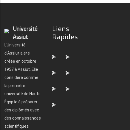
Liens
Université
Rapides
Assiut
L'Université
d'Assiut a été
">
">
créée en octobre
1957 à Assiut. Elle
">
">
considère comme
la première
">
">
université de Haute
Égypte à préparer
">
des diplômés avec
des connaissances
scientifiques.