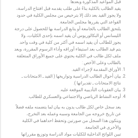
قبل المواعيد المذكورة وبعدها.
يقيد الطالب بالكلية بناءً على طلب يقدمه قبل افتتاح الدراسة،
ولا يجوز القيد بعد ذلك إلا بترخيص من مجلس الكلية في حدود
القواعد التي يقررها مجلس الجامعة.
يلتحق الطالب بالجامعة أو يتابع الدراسة بها للحصول على درجة
الليسانس أو البكالوريوس أن يقيد اسمه بإحدى الكليات، ولا
يجوز للطالب أن يقيد اسمه في أكثر من كلية في وقت واحد.
يتم قيد الطالب بعد استيفاء أوراقه وأداء الرسوم المقررة، ويعد
ملف لكل طالب في الكلية يحتوي على جميع الأوراق المتعلقة
بالطالب وعلى الأخص :
الأوراق المقدمة لإجراء القيد.
بيان أحوال الطالب الدراسية وتواريخها ( القيد ـ الامتحانات ـ
نتائح الامتحانات ـ تقديراتها ).
بيان العقوبات التأديبية الموقعة عليه.
أوجه النشاط الرياضي والاجتماعي والعسكري للطالب.
يعد سجل خاص لكل طالب يدون به بيان لما يتضمنه ملفه فضلاً
عن تاريخ خروجه من الجامعة وسببه وعمله بعد التخرج،
ويتكون هذا السجل من صورتين وتحفظ احداهما في الكلية
والأخرى في الجامعة.
تبين اللوائح الداخلية للكليات مواد الدراسة وتوزيع مقرراتها