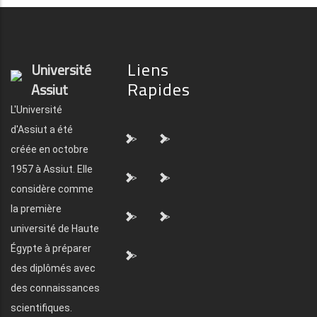
Liens
Université
Rapides
Assiut
L'Université
d'Assiut a été
">
">
créée en octobre
1957 à Assiut. Elle
">
">
considère comme
la première
">
">
université de Haute
Égypte à préparer
">
des diplômés avec
des connaissances
scientifiques.