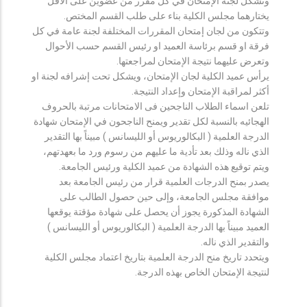
وتشكل لجنة الإمتحان في كل مقرر من عضوين على الأقل
يختارهما مجلس الكلية بناء على طلب القسم المختص.
وتتكون من لجان إمتحان المقررات المختلفة لجنة عامة في كل
فرقة او قسم برئاسة العميد او رئيس القسم حسب الأحوال
وتعرض عليهما نتيجة الإمتحان لمراجعتها.
يرأس عميد الكلية لجان الإمتحان، ويشكل تحت إشرافه لجنة او
أكثر لمراقبة الإمتحان وإعداد النتيجة.
تلعن اسماء الطلاب الناجحين فى الامتحانات مرتبة بالحروف
الهجائيه بالنسبة لكل تقدير ويمنح الناجحون في الإمتحان شهادة
الدرجة العلمية ( البكالوريوس أو الليسانس ) مبيناً بها التقدير
الذي ناله وذلك بعد تأدية ما عليهم من رسوم ورد ما بعهدتهم،
ويتم توقيع هذه الشهادة من عميد الكلية ورئيس الجامعة.
يصدر بمنح الدرجات العلمية قرار من رئيس الجامعة بعد
موافقة مجلس الجامعة، وإلى حين حصول الطالب على
الشهادة المذكورة يجوز أن يحصل على شهادة مؤقتة يوقعها
العميد مبيناً بها الدرجة العلمية ( البكالوريوس أو الليسانس )
والتقدير الذي ناله.
ويتحدد تاريخ منح الدرجة العلمية بتاريخ اعتماد مجلس الكلية
لنتيجة الإمتحان الخاص بهذه الدرجة.