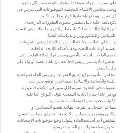
على سنوات الدراسة وعدد الساعات المخصصة لكل مقرر،
وتحدد مجالس الأقسام المختصة الموضوعات التي تدرس في
كل مقرر، ويصدر باعتمادها قرار مجلس الكلية.
يكون لكل كلية دليل يتضمن محتوى المقررات الدراسية.
تبين اللوائح الداخلية للكليات نظام التدريب للطلاب في أقسام
الليسانس والبكالوريوس والدراسات العليا.
يجب على الطالب متابعة الدروس والاشتراك في التمرينات
العملية أو قاعات البحث وفقاً لأحكام اللائحة الداخلية.
يخضع الطلاب للنظام التأديبي ويصدر قرار إحالة الطلاب إلى
مجلس التأديب من رئيس الجامعة من تلقاء نفسه أو بناء على
طلب العميد.
لمجلس التأديب توقيع جميع العقوبات ولرئيس الجامعة ولعميد
الكلية وللأساتذة والأساتذة المساعدين توقيع بعض هذه
العقوبات في الحدود المبينة لكل منهم في اللائحة التنفيذية.
مع مراعاة أحكام اللائحة التنفيذية تتولى اللوائح الداخلية
للكليات تحديد نظم الامتحانات الخاصة بها.
فيما عدا امتحانات الفرقة النهائية بقسم الليسانس أو
البكالوريوس يعين مجلس الكلية بعد أخذ رأي مجلس القسم
المختص أحد أساتذة المادة ليتولى وضع موضوعات الامتحانات
التحريرية بالاشتراك مع القائم بتدريسها.