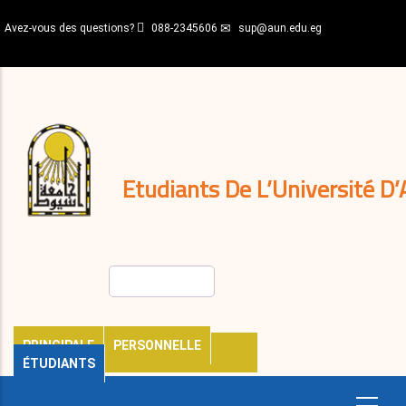
Aller
Avez-vous des questions?
088-2345606
sup@aun.edu.eg
au
contenu
N-
principal
Home
Règlements
&
décisions
Expatriés
Journal
Etudiants De L’Université D’
Rechercher
PRINCIPALE
PERSONNELLE
ÉTUDIANTS