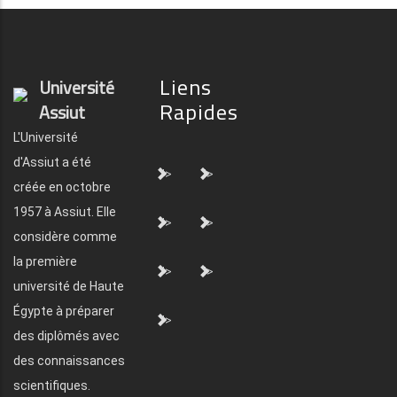
Liens
Université
Rapides
Assiut
L'Université
d'Assiut a été
">
">
créée en octobre
1957 à Assiut. Elle
">
">
considère comme
la première
">
">
université de Haute
Égypte à préparer
">
des diplômés avec
des connaissances
scientifiques.