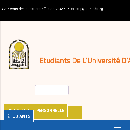
Aller
Avez-vous des questions?
088-2345606
sup@aun.edu.eg
au
contenu
N-
principal
Home
Règlements
&
décisions
Expatriés
Journal
Etudiants De L’Université D’
Rechercher
PRINCIPALE
PERSONNELLE
ÉTUDIANTS