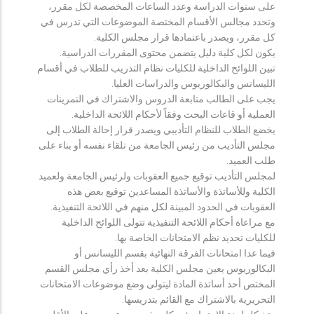
على سنوات الدراسة وعدد الساعات المخصصة لكل مقرر،
وتحدد مجالس الأقسام المختصة الموضوعات التي تدرس في
كل مقرر، ويصدر باعتمادها قرار مجلس الكلية.
يكون لكل كلية دليل يتضمن محتوى المقررات الدراسية.
تبين اللوائح الداخلية للكليات نظام التدريب للطلاب في أقسام
الليسانس والبكالوريوس والدراسات العليا.
يجب على الطالب متابعة الدروس والاشتراك في التمرينات
العملية أو قاعات البحث وفقاً لأحكام اللائحة الداخلية.
يخضع الطلاب للنظام التأديبي ويصدر قرار إحالة الطلاب إلى
مجلس التأديب من رئيس الجامعة من تلقاء نفسه أو بناء على
طلب العميد.
لمجلس التأديب توقيع جميع العقوبات ولرئيس الجامعة ولعميد
الكلية وللأساتذة والأساتذة المساعدين توقيع بعض هذه
العقوبات في الحدود المبينة لكل منهم في اللائحة التنفيذية.
مع مراعاة أحكام اللائحة التنفيذية تتولى اللوائح الداخلية
للكليات تحديد نظم الامتحانات الخاصة بها.
فيما عدا امتحانات الفرقة النهائية بقسم الليسانس أو
البكالوريوس يعين مجلس الكلية بعد أخذ رأي مجلس القسم
المختص أحد أساتذة المادة ليتولى وضع موضوعات الامتحانات
التحريرية بالاشتراك مع القائم بتدريسها.