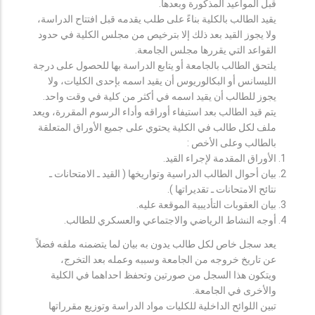
قبل المواعيد المذكورة وبعدها.
يقيد الطالب بالكلية بناءً على طلب يقدمه قبل افتتاح الدراسة،
ولا يجوز القيد بعد ذلك إلا بترخيص من مجلس الكلية في حدود
القواعد التي يقررها مجلس الجامعة.
يلتحق الطالب بالجامعة أو يتابع الدراسة بها للحصول على درجة
الليسانس أو البكالوريوس أن يقيد اسمه بإحدى الكليات، ولا
يجوز للطالب أن يقيد اسمه في أكثر من كلية في وقت واحد.
يتم قيد الطالب بعد استيفاء أوراقه وأداء الرسوم المقررة، ويعد
ملف لكل طالب في الكلية يحتوي على جميع الأوراق المتعلقة
بالطالب وعلى الأخص :
الأوراق المقدمة لإجراء القيد.
بيان أحوال الطالب الدراسية وتواريخها ( القيد ـ الامتحانات ـ
نتائح الامتحانات ـ تقديراتها ).
بيان العقوبات التأديبية الموقعة عليه.
أوجه النشاط الرياضي والاجتماعي والعسكري للطالب.
يعد سجل خاص لكل طالب يدون به بيان لما يتضمنه ملفه فضلاً
عن تاريخ خروجه من الجامعة وسببه وعمله بعد التخرج،
ويتكون هذا السجل من صورتين وتحفظ احداهما في الكلية
والأخرى في الجامعة.
تبين اللوائح الداخلية للكليات مواد الدراسة وتوزيع مقرراتها