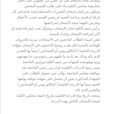
وتشكل لجنة الإمتحان في كل مقرر من عضوين على الأقل
يختارهما مجلس الكلية بناء على طلب القسم المختص.
وتتكون من لجان إمتحان المقررات المختلفة لجنة عامة في كل
فرقة او قسم برئاسة العميد او رئيس القسم حسب الأحوال
وتعرض عليهما نتيجة الإمتحان لمراجعتها.
يرأس عميد الكلية لجان الإمتحان، ويشكل تحت إشرافه لجنة او
أكثر لمراقبة الإمتحان وإعداد النتيجة.
تلعن اسماء الطلاب الناجحين فى الامتحانات مرتبة بالحروف
الهجائيه بالنسبة لكل تقدير ويمنح الناجحون في الإمتحان شهادة
الدرجة العلمية ( البكالوريوس أو الليسانس ) مبيناً بها التقدير
الذي ناله وذلك بعد تأدية ما عليهم من رسوم ورد ما بعهدتهم،
ويتم توقيع هذه الشهادة من عميد الكلية ورئيس الجامعة.
يصدر بمنح الدرجات العلمية قرار من رئيس الجامعة بعد
موافقة مجلس الجامعة، وإلى حين حصول الطالب على
الشهادة المذكورة يجوز أن يحصل على شهادة مؤقتة يوقعها
العميد مبيناً بها الدرجة العلمية ( البكالوريوس أو الليسانس )
والتقدير الذي ناله.
ويتحدد تاريخ منح الدرجة العلمية بتاريخ اعتماد مجلس الكلية
لنتيجة الإمتحان الخاص بهذه الدرجة.