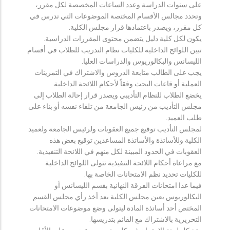
على سنوات الدراسة وعدد الساعات المخصصة لكل مقرر،
وتحدد مجالس الأقسام المختصة الموضوعات التي تدرس في
كل مقرر، ويصدر باعتمادها قرار مجلس الكلية.
يكون لكل كلية دليل يتضمن محتوى المقررات الدراسية.
تبين اللوائح الداخلية للكليات نظام التدريب للطلاب في أقسام
الليسانس والبكالوريوس والدراسات العليا.
يجب على الطالب متابعة الدروس والاشتراك في التمرينات
العملية أو قاعات البحث وفقاً لأحكام اللائحة الداخلية.
يخضع الطلاب للنظام التأديبي ويصدر قرار إحالة الطلاب إلى
مجلس التأديب من رئيس الجامعة من تلقاء نفسه أو بناء على
طلب العميد.
لمجلس التأديب توقيع جميع العقوبات ولرئيس الجامعة ولعميد
الكلية وللأساتذة والأساتذة المساعدين توقيع بعض هذه
العقوبات في الحدود المبينة لكل منهم في اللائحة التنفيذية.
مع مراعاة أحكام اللائحة التنفيذية تتولى اللوائح الداخلية
للكليات تحديد نظم الامتحانات الخاصة بها.
فيما عدا امتحانات الفرقة النهائية بقسم الليسانس أو
البكالوريوس يعين مجلس الكلية بعد أخذ رأي مجلس القسم
المختص أحد أساتذة المادة ليتولى وضع موضوعات الامتحانات
التحريرية بالاشتراك مع القائم بتدريسها.