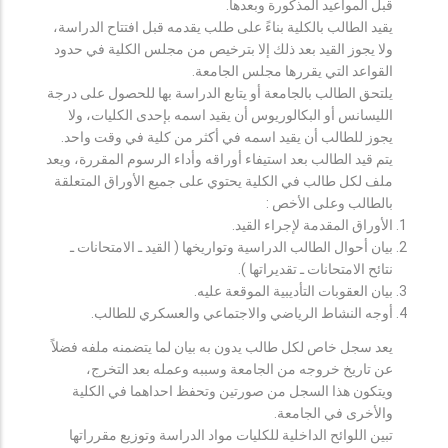
قبل المواعيد المذكورة وبعدها.
يقيد الطالب بالكلية بناءً على طلب يقدمه قبل افتتاح الدراسة،
ولا يجوز القيد بعد ذلك إلا بترخيص من مجلس الكلية في حدود
القواعد التي يقررها مجلس الجامعة.
يلتحق الطالب بالجامعة أو يتابع الدراسة بها للحصول على درجة
الليسانس أو البكالوريوس أن يقيد اسمه بإحدى الكليات، ولا
يجوز للطالب أن يقيد اسمه في أكثر من كلية في وقت واحد.
يتم قيد الطالب بعد استيفاء أوراقه وأداء الرسوم المقررة، ويعد
ملف لكل طالب في الكلية يحتوي على جميع الأوراق المتعلقة
بالطالب وعلى الأخص :
الأوراق المقدمة لإجراء القيد.
بيان أحوال الطالب الدراسية وتواريخها ( القيد ـ الامتحانات ـ
نتائح الامتحانات ـ تقديراتها ).
بيان العقوبات التأديبية الموقعة عليه.
أوجه النشاط الرياضي والاجتماعي والعسكري للطالب.
يعد سجل خاص لكل طالب يدون به بيان لما يتضمنه ملفه فضلاً
عن تاريخ خروجه من الجامعة وسببه وعمله بعد التخرج،
ويتكون هذا السجل من صورتين وتحفظ احداهما في الكلية
والأخرى في الجامعة.
تبين اللوائح الداخلية للكليات مواد الدراسة وتوزيع مقرراتها