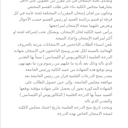
وتشكل لجنة الإمتحان في كل مقرر من عضوين على الأقل
يختارهما مجلس الكلية بناء على طلب القسم المختص.
وتتكون من لجان إمتحان المقررات المختلفة لجنة عامة في كل
فرقة او قسم برئاسة العميد او رئيس القسم حسب الأحوال
وتعرض عليهما نتيجة الإمتحان لمراجعتها.
يرأس عميد الكلية لجان الإمتحان، ويشكل تحت إشرافه لجنة او
أكثر لمراقبة الإمتحان وإعداد النتيجة.
تلعن اسماء الطلاب الناجحين فى الامتحانات مرتبة بالحروف
الهجائيه بالنسبة لكل تقدير ويمنح الناجحون في الإمتحان شهادة
الدرجة العلمية ( البكالوريوس أو الليسانس ) مبيناً بها التقدير
الذي ناله وذلك بعد تأدية ما عليهم من رسوم ورد ما بعهدتهم،
ويتم توقيع هذه الشهادة من عميد الكلية ورئيس الجامعة.
يصدر بمنح الدرجات العلمية قرار من رئيس الجامعة بعد
موافقة مجلس الجامعة، وإلى حين حصول الطالب على
الشهادة المذكورة يجوز أن يحصل على شهادة مؤقتة يوقعها
العميد مبيناً بها الدرجة العلمية ( البكالوريوس أو الليسانس )
والتقدير الذي ناله.
ويتحدد تاريخ منح الدرجة العلمية بتاريخ اعتماد مجلس الكلية
لنتيجة الإمتحان الخاص بهذه الدرجة.