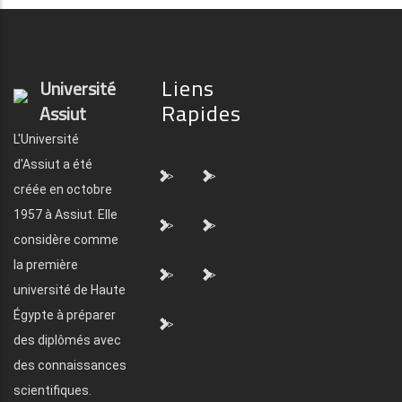
Liens
Université
Rapides
Assiut
L'Université
d'Assiut a été
">
">
créée en octobre
1957 à Assiut. Elle
">
">
considère comme
la première
">
">
université de Haute
Égypte à préparer
">
des diplômés avec
des connaissances
scientifiques.