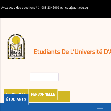
Aller
Avez-vous des questions?
088-2345606
sup@aun.edu.eg
au
contenu
N-
principal
Home
Règlements
&
décisions
Expatriés
Journal
Etudiants De L’Université D’
Rechercher
PRINCIPALE
PERSONNELLE
ÉTUDIANTS